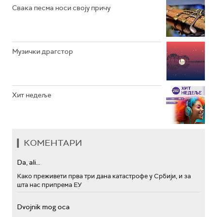
Свака песма носи своју причу
Музички драгстор
Хит недеље
КОМЕНТАРИ
Da, ali...
Како преживети прва три дана катастрофе у Србији, и за
шта нас припрема ЕУ
Dvojnik mog oca