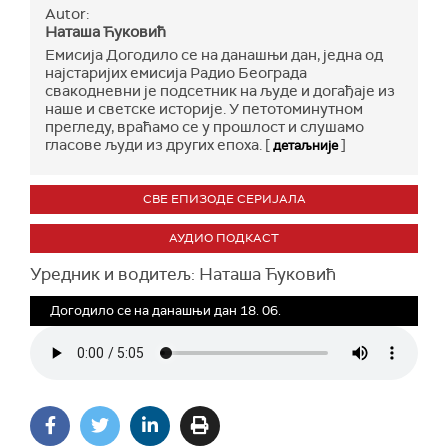
Autor:
Наташа Ћуковић
Емисија Догодило се на данашњи дан, једна од
најстаријих емисија Радио Београда
свакодневни је подсетник на људе и догађаје из
наше и светске историје. У петотоминутном
прегледу, враћамо се у прошлост и слушамо
гласове људи из других епоха. [
]
детаљније
СВЕ ЕПИЗОДЕ СЕРИЈАЛА
АУДИО ПОДКАСТ
Уредник и водитељ: Наташа Ћуковић
Догодило се на данашњи дан 18. 06.