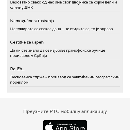
Вероватно свако од нас има свог двојника са којим дели и
сличну ДНК
Nemogućnost tusiranja
Не туширате се сваког дана – не стидите се, то је здраво
Cestitke za uspeh
Да ли сте знали да се најбоље грамофонске ручице
производе у Србији
Re: Eh...
Лесковачка спржа – производ са заштићеним географским
пореклом
Преузмите РТС мобилну апликацију