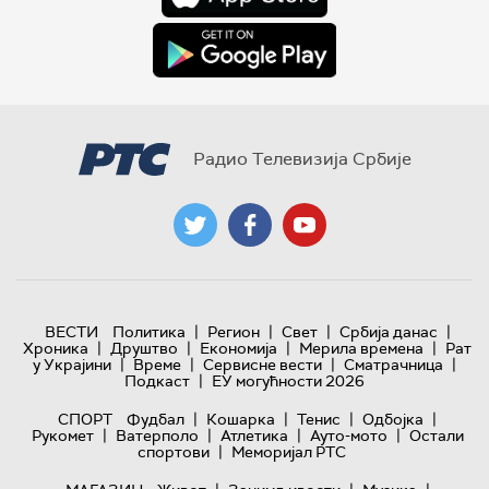
Радио Телевизија Србије
|
|
|
|
ВЕСТИ
Политика
Регион
Свет
Србија данас
|
|
|
|
Хроника
Друштво
Економија
Мерила времена
Рат
|
|
|
|
у Украјини
Време
Сервисне вести
Сматрачница
|
Подкаст
ЕУ могућности 2026
|
|
|
|
СПОРТ
Фудбал
Кошарка
Тенис
Одбојка
|
|
|
|
Рукомет
Ватерполо
Атлетика
Ауто-мото
Остали
|
спортови
Меморијал РТС