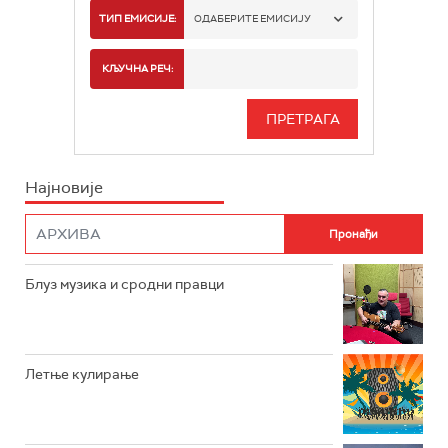
РАДИО БЕОГРАД 1
ТИП ЕМИСИЈЕ:
ОДАБЕРИТЕ ЕМИСИЈУ
РАДИО БЕОГРАД 2
СПОРТ
КЉУЧНА РЕЧ:
РАДИО БЕОГРАД 3
СЕРИЈА
БЕОГРАД 202
ИНФО
Најновије
РАДИО ПЛЕТЕНИЦА
ФИЛМ
РАДИО РОКЕНРОЛЕР
РАДИО ЏУБОКС
Блуз музика и сродни правци
РАДИО ВРТЕШКА
РАДИО ЏЕЗЕР
Летње кулирање
АРХИВ