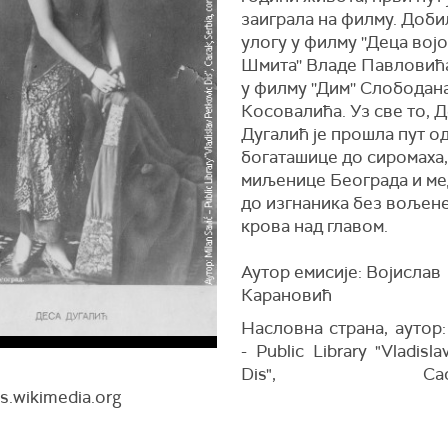
заиграла на филму. Добил
улогу у филму ''Деца вој
Шмита'' Владе Павловића
у филму ''Дим'' Слободан
Косовалића. Уз све то, 
Дугалић је прошла пут о
богаташице до сиромаха,
миљенице Београда и мед
до изгнаника без вољен
крова над главом.
Аутор емисије: Војислав
Карановић
Насловна страна, аутор
- Public Library "Vladisl
Dis", Cacak,S
.wikimedia.org