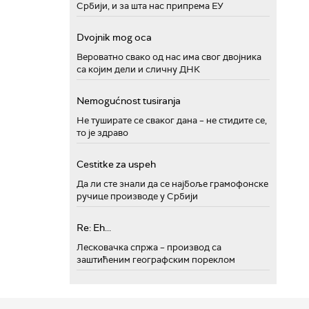
Србији, и за шта нас припрема ЕУ
Dvojnik mog oca
Вероватно свако од нас има свог двојника
са којим дели и сличну ДНК
Nemogućnost tusiranja
Не туширате се сваког дана – не стидите се,
то је здраво
Cestitke za uspeh
Да ли сте знали да се најбоље грамофонске
ручице производе у Србији
Re: Eh...
Лесковачка спржа – производ са
заштићеним географским пореклом