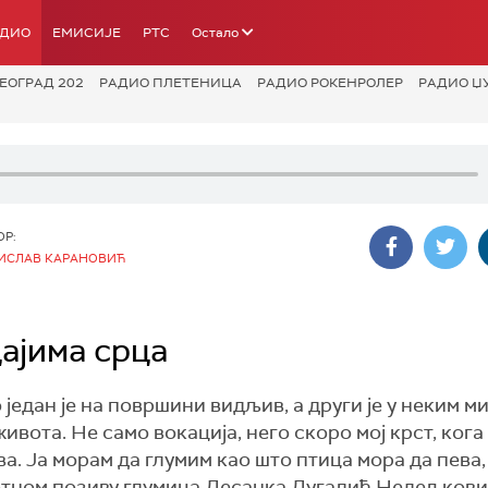
АДИО
ЕМИСИЈЕ
РТС
Остало
ЕОГРАД 202
РАДИО ПЛЕТЕНИЦА
РАДИО РОКЕНРОЛЕР
РАДИО Џ
ОР:
ИСЛАВ КАРАНОВИЋ
ајима срца
о један је на површини видљив, а други је у неким 
живота. Не само вокација, него скоро мој крст, ког
а. Ја морам да глумим као што птица мора да пева,
животном позиву глумица Десанка Дугалић Недељкови