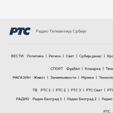
Радио Телевизија Србије
|
|
|
|
ВЕСТИ
Политика
Регион
Свет
Србија данас
Хр
|
|
СПОРТ
Фудбал
Кошарка
Тен
|
|
|
МАГАЗИН
Живот
Занимљивости
Музика
Техноло
|
|
|
|
ТВ
РТС 1
РТС 2
РТС 3
РТС Свет
РТ
|
|
РАДИО
Радио Београд 1
Радио Београд 2
Радио
РТС