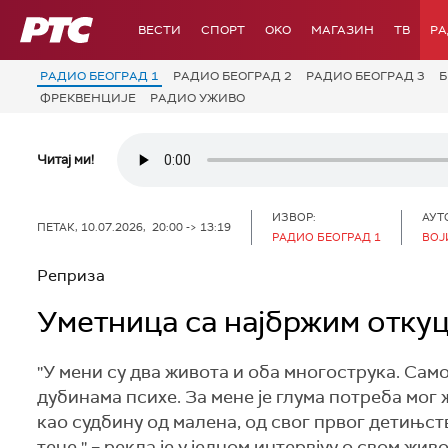
РТС
ВЕСТИ
СПОРТ
OKO
МАГАЗИН
ТВ
Р
РАДИО БЕОГРАД 1
РАДИО БЕОГРАД 2
РАДИО БЕОГРАД 3
Б
ФРЕКВЕНЦИЈЕ
РАДИО УЖИВО
Читај ми!
ИЗВОР:
АУТ
ПЕТАК, 10.07.2026, 20:00 -> 13:19
РАДИО БЕОГРАД 1
ВОЈ
Реприза
Уметница са најбржим откуц
''У мени су два живота и оба многострука. Сам
дубинама психе. За мене је глума потреба мог 
као судбину од малена, од свог првог детињств
тече.'' – рекла је у једном интервјуу о свом 