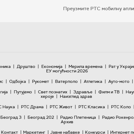
Преузмите РТС мобилну апли
|
|
|
|
оника
Друштво
Економија
Мерила времена
Рат у Украји
ЕУ могућности 2026
|
|
|
|
|
|
ис
Одбојка
Рукомет
Ватерполо
Атлетика
Ауто-мото
|
|
|
|
|
гијa
Путујемо
Свет познатих
Здравље
Филм и ТВ
Нау
|
хероје
Наизглед здрав
|
|
|
|
С Наука
РТС Драма
РТС Живот
РТС Класика
РТС Коло
|
|
|
 Београд 3
Београд 202
Радио Плетеница
Радио Рокенро
Архив
|
|
|
|
Контакт
Маркетинг
Јавне набавке
Конкурси
Интернет п