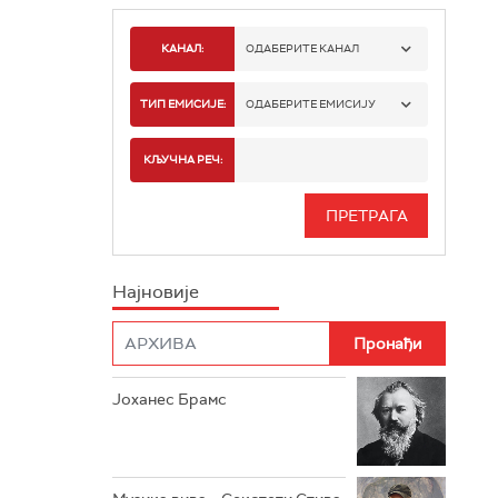
КАНАЛ:
ОДАБЕРИТЕ КАНАЛ
РАДИО БЕОГРАД 1
ТИП ЕМИСИЈЕ:
ОДАБЕРИТЕ ЕМИСИЈУ
РАДИО БЕОГРАД 2
СПОРТ
КЉУЧНА РЕЧ:
РАДИО БЕОГРАД 3
СЕРИЈА
БЕОГРАД 202
ИНФО
Најновије
РАДИО ПЛЕТЕНИЦА
ФИЛМ
РАДИО РОКЕНРОЛЕР
РАДИО ЏУБОКС
Јоханес Брамс
РАДИО ВРТЕШКА
РАДИО ЏЕЗЕР