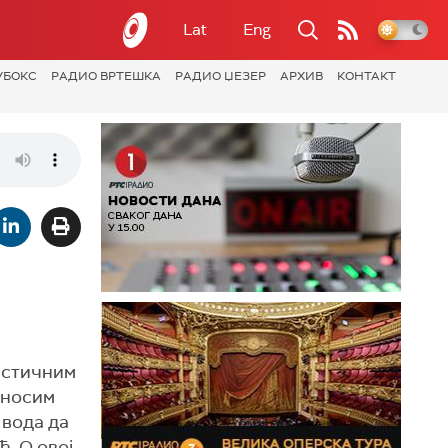
Lat
Eng
УБОКС
РАДИО ВРТЕШКА
РАДИО ЏЕЗЕР
АРХИВ
КОНТАКТ
мистичним
а носим
 вода да
ћ. О овој