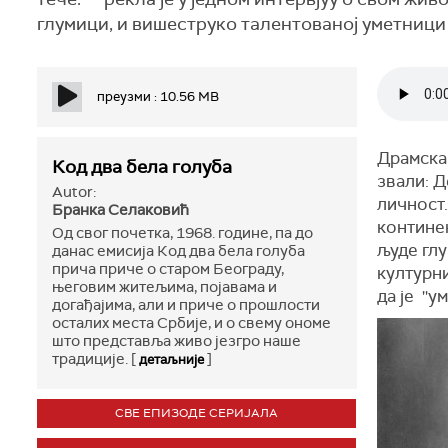
глумици, и вишеструко талентованој уметници г
преузми : 10.56 MB
Драмска 
Код два бела голуба
звали: Д
Autor:
личност.
Бранка Селаковић
контине
Од свог почетка, 1968. године, па до
људе глу
данас емисија Код два бела голуба
прича приче о старом Београду,
културни
његовим житељима, појавама и
да је ''
догађајима, али и приче о прошлости
осталих места Србије, и о свему ономе
што представља живо језгро наше
традиције. [
]
детаљније
СВЕ ЕПИЗОДЕ СЕРИЈАЛА