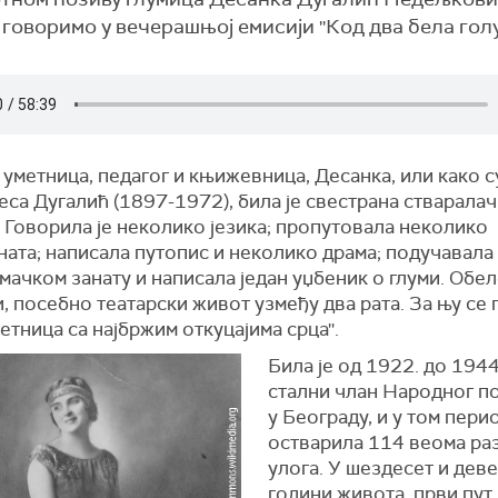
оворимо у вечерашњој емисији ''Код два бела голуб
уметница, педагог и књижевница, Десанка, или како су
еса Дугалић (1897-1972), била је свестрана стваралач
 Говорила је неколико језика; пропутовала неколико
ната; написала путопис и неколико драма; подучавала
мачком занату и написала један уџбеник о глуми. Обел
, посебно театарски живот узмеђу два рата. За њу се
уметница са најбржим откуцајима срца''.
Била је од 1922. до 1944
стални члан Народног п
у Београду, и у том пери
остварила 114 веома ра
улога. У шездесет и деве
години живота, први пут 