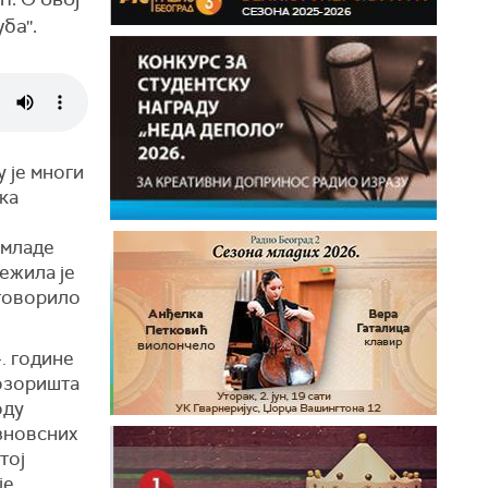
а''.
 је многи
ка
 младе
ежила је
 говорило
. године
озоришта
оду
зновсних
тој
је