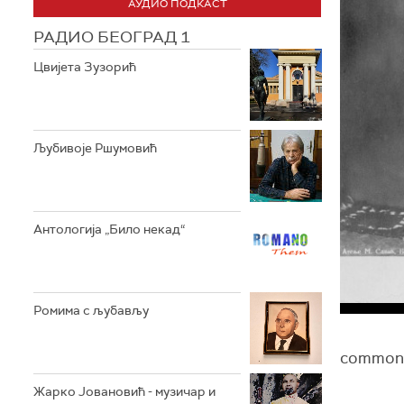
АУДИО ПОДКАСТ
РАДИО БЕОГРАД 1
Цвијета Зузорић
Љубивоје Ршумовић
Антологија „Било некад“
Ромима с љубављу
commons
Жарко Јовановић - музичар и