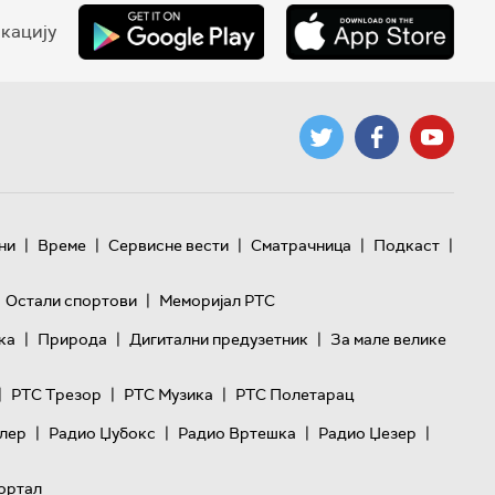
кацију
|
|
|
|
|
ни
Време
Сервисне вести
Сматрачница
Подкаст
|
Остали спортови
Меморијал РТС
|
|
|
ка
Природа
Дигитални предузетник
За мале велике
|
|
|
РТС Трезор
РТС Музика
РТС Полетарац
|
|
|
|
лер
Радио Џубокс
Радио Вртешка
Радио Џезер
ортал