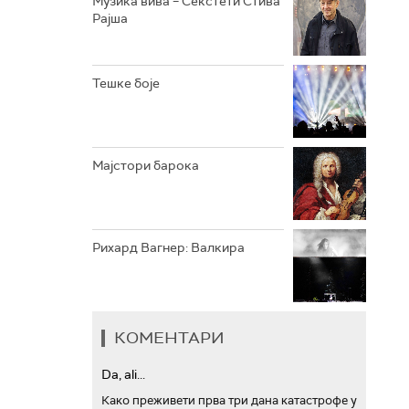
Музика вива – Секстети Стива
Рајша
АРХИВ
Тешке боје
Мајстори барока
Рихард Вагнер: Валкира
КОМЕНТАРИ
Da, ali...
Како преживети прва три дана катастрофе у