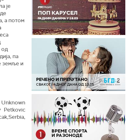
а је
оде
, а потом
а
Деса
д
 од
ија, па
е земље и
: Unknown
av Petkovic
erbia,