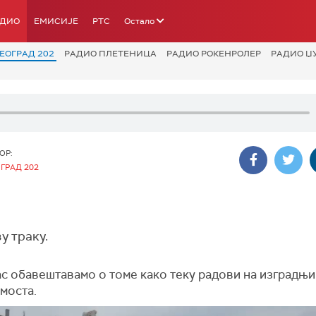
АДИО
ЕМИСИЈЕ
РТС
Остало
ЕОГРАД 202
РАДИО ПЛЕТЕНИЦА
РАДИО РОКЕНРОЛЕР
РАДИО Џ
ОР:
ГРАД 202
у траку.
ас обавештавамо о томе како теку радови на изградњи
 моста.