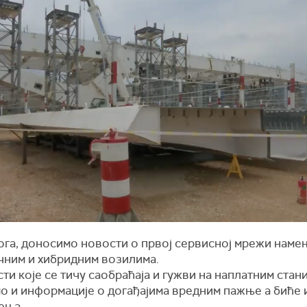
ога, доносимо новости о првој сервисној мрежи наме
чним и хибридним возилима.
ти које се тичу саобраћаја и гужви на наплатним стан
о и информације о догађајима вредним пажње а биће 
ђења.