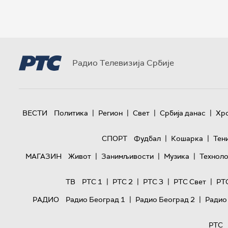
Радио Телевизија Србије
|
|
|
|
ВЕСТИ
Политика
Регион
Свет
Србија данас
Хр
|
|
СПОРТ
Фудбал
Кошарка
Тен
|
|
|
МАГАЗИН
Живот
Занимљивости
Музика
Техноло
|
|
|
|
ТВ
РТС 1
РТС 2
РТС 3
РТС Свет
РТ
|
|
РАДИО
Радио Београд 1
Радио Београд 2
Радио
РТС