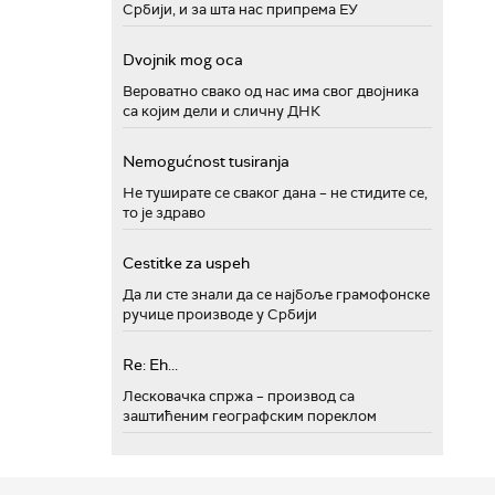
Србији, и за шта нас припрема ЕУ
Dvojnik mog oca
Вероватно свако од нас има свог двојника
са којим дели и сличну ДНК
Nemogućnost tusiranja
Не туширате се сваког дана – не стидите се,
то је здраво
Cestitke za uspeh
Да ли сте знали да се најбоље грамофонске
ручице производе у Србији
Re: Eh...
Лесковачка спржа – производ са
заштићеним географским пореклом