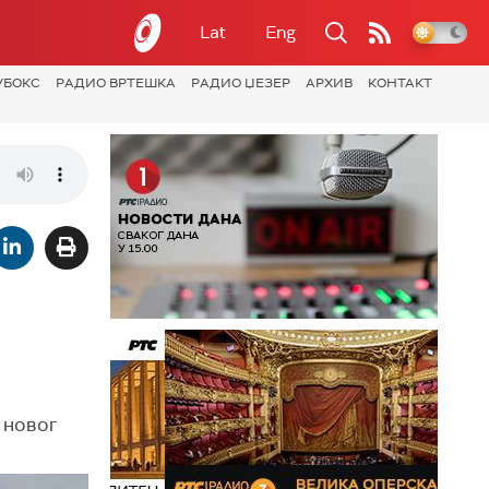
Lat
Eng
УБОКС
РАДИО ВРТЕШКА
РАДИО ЏЕЗЕР
АРХИВ
КОНТАКТ
 новог