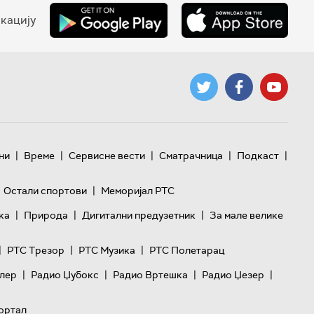
кацију
|
|
|
|
|
ни
Време
Сервисне вести
Сматрачница
Подкаст
|
Остали спортови
Меморијал РТС
|
|
|
ка
Природа
Дигитални предузетник
За мале велике
|
|
|
РТС Трезор
РТС Музика
РТС Полетарац
|
|
|
|
лер
Радио Џубокс
Радио Вртешка
Радио Џезер
ортал