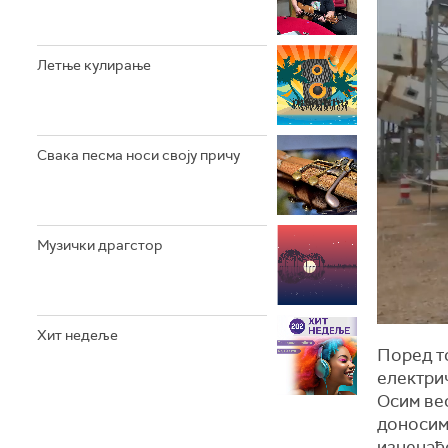
Летње кулирање
Свака песма носи своју причу
Музички драгстор
Хит недеље
Поред т
електри
Осим вес
донoсим
изнена