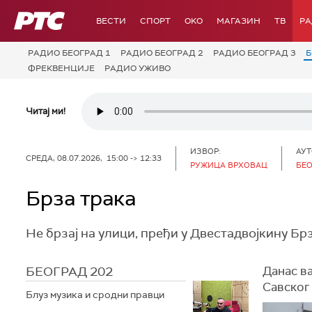
РТС
ВЕСТИ
СПОРТ
OKO
МАГАЗИН
ТВ
Р
РАДИО БЕОГРАД 1
РАДИО БЕОГРАД 2
РАДИО БЕОГРАД 3
Б
ФРЕКВЕНЦИЈЕ
РАДИО УЖИВО
Читај ми!
ИЗВОР:
АУТ
СРЕДА, 08.07.2026, 15:00 -> 12:33
РУЖИЦА ВРХОВАЦ
БЕО
Брза трака
Не брзај на улици, пређи у Двестадвојкину Брз
БЕОГРАД 202
Данас в
Савског
Блуз музика и сродни правци