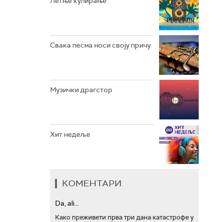
Летње кулирање
АРХИВ
Свака песма носи своју причу
Музички драгстор
Хит недеље
КОМЕНТАРИ
Da, ali...
Како преживети прва три дана катастрофе у