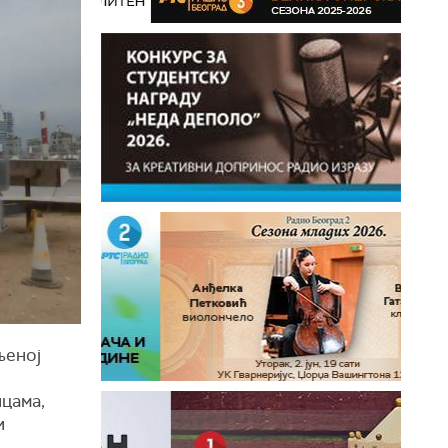
њеној
ицама,
и