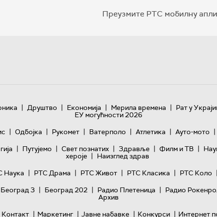
Преузмите РТС мобилну апли
|
|
|
|
оника
Друштво
Економија
Мерила времена
Рат у Украји
ЕУ могућности 2026
|
|
|
|
|
|
ис
Одбојка
Рукомет
Ватерполо
Атлетика
Ауто-мото
|
|
|
|
|
гијa
Путујемо
Свет познатих
Здравље
Филм и ТВ
Нау
|
хероје
Наизглед здрав
|
|
|
|
С Наука
РТС Драма
РТС Живот
РТС Класика
РТС Коло
|
|
|
 Београд 3
Београд 202
Радио Плетеница
Радио Рокенро
Архив
|
|
|
|
Контакт
Маркетинг
Јавне набавке
Конкурси
Интернет п