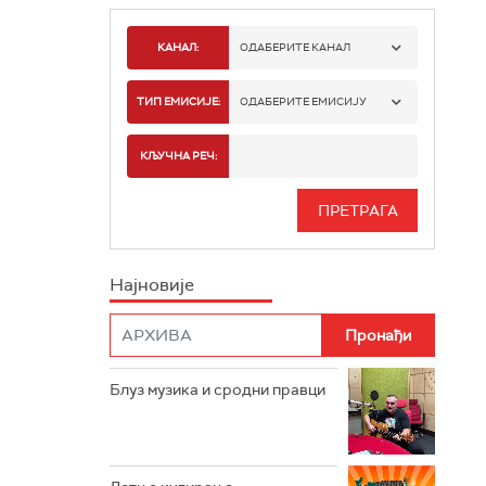
КАНАЛ:
ОДАБЕРИТЕ КАНАЛ
РАДИО БЕОГРАД 1
ТИП ЕМИСИЈЕ:
ОДАБЕРИТЕ ЕМИСИЈУ
РАДИО БЕОГРАД 2
СПОРТ
КЉУЧНА РЕЧ:
РАДИО БЕОГРАД 3
СЕРИЈА
БЕОГРАД 202
ИНФО
Најновије
РАДИО ПЛЕТЕНИЦА
ФИЛМ
РАДИО РОКЕНРОЛЕР
РАДИО ЏУБОКС
Блуз музика и сродни правци
РАДИО ВРТЕШКА
РАДИО ЏЕЗЕР