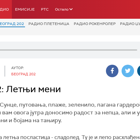
АДИО
ЕМИСИЈЕ
РТС
Остало
ЕОГРАД 202
РАДИО ПЛЕТЕНИЦА
РАДИО РОКЕНРОЛЕР
РАДИО Џ
АУТОР:
БЕОГРАД 202
: Летњи мени
Сунце, путовања, плаже, зеленило, лагана гардеро
вам овога јутра доносимо радост за непца, али и у
ни и бојама на тањиру.
летња посластица - сладолед. Ту је и лепо расхлађен