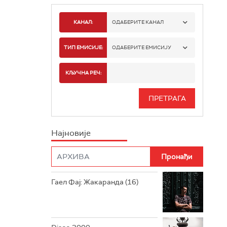
КАНАЛ:
ОДАБЕРИТЕ КАНАЛ
РАДИО БЕОГРАД 1
ТИП ЕМИСИЈЕ:
ОДАБЕРИТЕ ЕМИСИЈУ
РАДИО БЕОГРАД 2
СПОРТ
КЉУЧНА РЕЧ:
РАДИО БЕОГРАД 3
СЕРИЈА
БЕОГРАД 202
ИНФО
Најновије
РАДИО ПЛЕТЕНИЦА
ФИЛМ
РАДИО РОКЕНРОЛЕР
РАДИО ЏУБОКС
Гаел Фај: Жакаранда (16)
РАДИО ВРТЕШКА
РАДИО ЏЕЗЕР