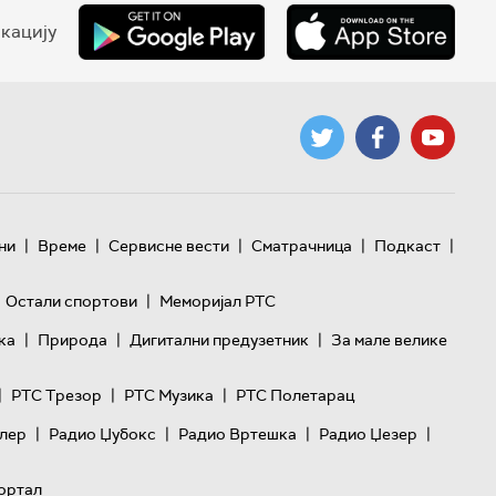
кацију
|
|
|
|
|
ни
Време
Сервисне вести
Сматрачница
Подкаст
|
Остали спортови
Меморијал РТС
|
|
|
ка
Природа
Дигитални предузетник
За мале велике
|
|
|
РТС Трезор
РТС Музика
РТС Полетарац
|
|
|
|
лер
Радио Џубокс
Радио Вртешка
Радио Џезер
ортал