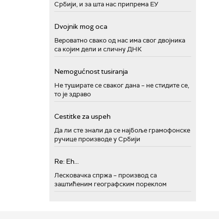
Србији, и за шта нас припрема ЕУ
Dvojnik mog oca
Вероватно свако од нас има свог двојника
са којим дели и сличну ДНК
Nemogućnost tusiranja
Не туширате се сваког дана – не стидите се,
то је здраво
Cestitke za uspeh
Да ли сте знали да се најбоље грамофонске
ручице производе у Србији
Re: Eh...
Лесковачка спржа – производ са
заштићеним географским пореклом