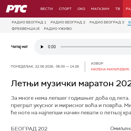
РТС
ВЕСТИ
СПОРТ
OKO
МАГАЗИН
ТВ
Р
РАДИО БЕОГРАД 1
РАДИО БЕОГРАД 2
РАДИО БЕОГРАД 3
Б
ФРЕКВЕНЦИЈЕ
РАДИО УЖИВО
Читај ми!
ИЗВОР:
ПОНЕДЕЉАК, 22.06.2026, 06:00 -> 14:26
МИЛЕНА МИЛИЋЕВИЋ
Летњи музички маратон 202
За многе нема лепшег годишњег доба од лета. 
прегршт укусног и мирисног воћа и поврћа. Ми 
ће ноте на најлепши начин певати о летњој хра
БЕОГРАД 202
Омиљена 