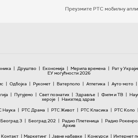
Преузмите РТС мобилну апли
|
|
|
|
оника
Друштво
Економија
Мерила времена
Рат у Украји
ЕУ могућности 2026
|
|
|
|
|
|
ис
Одбојка
Рукомет
Ватерполо
Атлетика
Ауто-мото
|
|
|
|
|
гијa
Путујемо
Свет познатих
Здравље
Филм и ТВ
Нау
|
хероје
Наизглед здрав
|
|
|
|
С Наука
РТС Драма
РТС Живот
РТС Класика
РТС Коло
|
|
|
 Београд 3
Београд 202
Радио Плетеница
Радио Рокенро
Архив
|
|
|
|
Контакт
Маркетинг
Јавне набавке
Конкурси
Интернет п