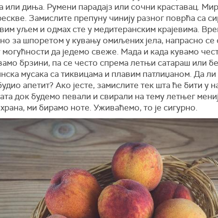
а или диња. Румени парадајз или сочни краставац. М
ескве. Замислите препуну чинију разног поврћа са с
вим уљем и одмах сте у медитеранским крајевима. Вр
о за шпоретом у кувању омиљених јела, напрасно се 
у могућности да једемо свеже. Мада и када кувамо чес
амо брзини, па се често спрема летњи сатараш или б
нска мусака са тиквицама и плавим патлиџаном. Да ли
удио апетит? Ако јесте, замислите тек шта ће бити у 
ата док будемо певали и свирали на тему летњег мени
 храна, ми бирамо ноте. Уживаћемо, то је сигурно.