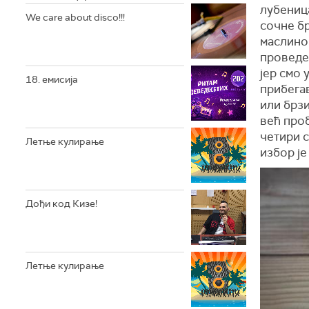
лубениц
We care about disco!!!
сочне бр
маслино
проведен
јер смо 
18. емисија
прибегав
или брзи
већ проб
четири с
Летње кулирање
избор је
Дођи код Кизе!
Летње кулирање