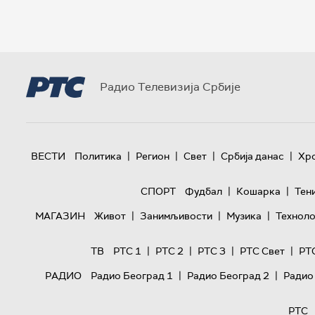
Радио Телевизија Србије
|
|
|
|
ВЕСТИ
Политика
Регион
Свет
Србија данас
Хр
|
|
СПОРТ
Фудбал
Кошарка
Тен
|
|
|
МАГАЗИН
Живот
Занимљивости
Музика
Техноло
|
|
|
|
ТВ
РТС 1
РТС 2
РТС 3
РТС Свет
РТ
|
|
РАДИО
Радио Београд 1
Радио Београд 2
Радио
РТС