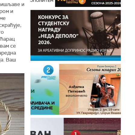
иришљаве и
иром и
еме
скраћује,
то
ећарац
 вам се
наредна
ја. Ваш