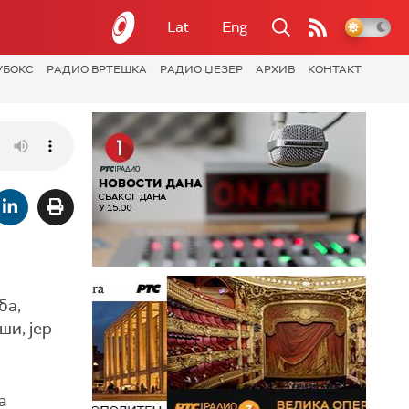
Lat
Eng
УБОКС
РАДИО ВРТЕШКА
РАДИО ЏЕЗЕР
АРХИВ
КОНТАКТ
ба,
ши, јер
а