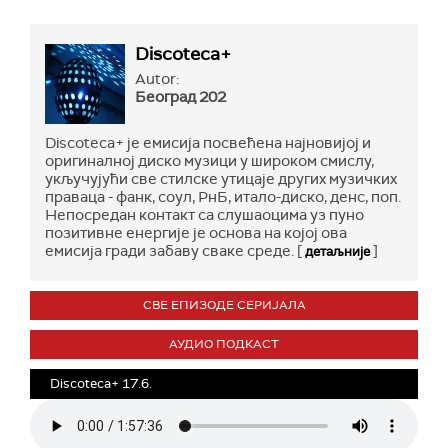
Discoteca+
Autor:
Београд 202
Discoteca+ је емисија посвећена најновијој и
оригиналној диско музици у широком смислу,
укључујући све стилске утицаје других музичких
праваца - фанк, соул, РнБ, итало-диско, денс, поп.
Непосредан контакт са слушаоцима уз пуно
позитивне енергије је основа на којој ова
емисија гради забаву сваке среде. [
]
детаљније
СВЕ ЕПИЗОДЕ СЕРИЈАЛА
АУДИО ПОДКАСТ
Discoteca+ 17.6.