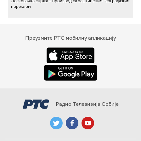
Лесковачка спржа – производ са заштићеним географским
пореклом
Преузмите РТС мобилну апликацију
Радио Телевизија Србије