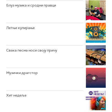
РАДИО ЏУБОКС
Блуз музика и сродни правци
РАДИО ВРТЕШКА
РАДИО ЏЕЗЕР
Летње кулирање
АРХИВ
Свака песма носи своју причу
Музички драгстор
Хит недеље