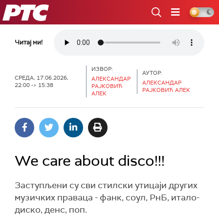
РТС
Читај ми!
ИЗВОР:
АУТОР:
СРЕДА, 17.06.2026,
АЛЕКСАНДАР
АЛЕКСАНДАР
22:00 -> 15:38
РАЈКОВИЋ
РАЈКОВИЋ АЛЕК
АЛЕК
We care about disco!!!
Заступљени су сви стилски утицаји других
музичких праваца - фанк, соул, РнБ, итало-
диско, денс, поп.