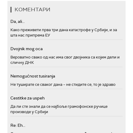
КОМЕНТАРИ
Da, ali...
Како преживети прва три дана катастрофе у Србији, и за
шта нас припрема ЕУ
Dvojnik mog oca
Вероватно свако од нас има свог двојника са којим дели и
сличну ДНК
Nemogućnost tusiranja
Не туширате се сваког дана – не стидите се, то је здраво
Cestitke za uspeh
Да ли сте знали да се најбоље грамофонске ручице
производе у Србији
Re: Eh...