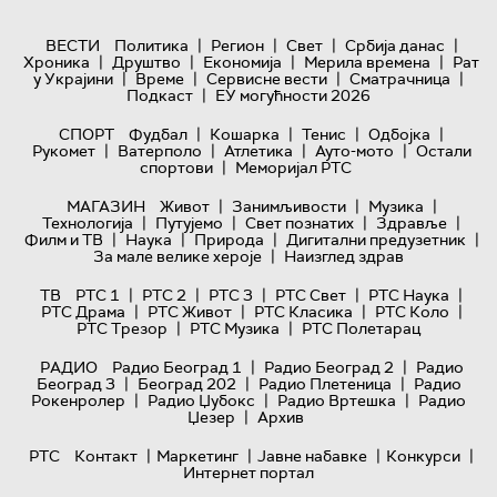
|
|
|
|
ВЕСТИ
Политика
Регион
Свет
Србија данас
|
|
|
|
Хроника
Друштво
Економија
Мерила времена
Рат
|
|
|
|
у Украјини
Време
Сервисне вести
Сматрачница
|
Подкаст
ЕУ могућности 2026
|
|
|
|
СПОРТ
Фудбал
Кошарка
Тенис
Одбојка
|
|
|
|
Рукомет
Ватерполо
Атлетика
Ауто-мото
Остали
|
спортови
Меморијал РТС
|
|
|
МАГАЗИН
Живот
Занимљивости
Музика
|
|
|
|
Технологијa
Путујемо
Свет познатих
Здравље
|
|
|
|
Филм и ТВ
Наука
Природа
Дигитални предузетник
|
За мале велике хероје
Наизглед здрав
|
|
|
|
|
ТВ
РТС 1
РТС 2
РТС 3
РТС Свет
РТС Наука
|
|
|
|
РТС Драма
РТС Живот
РТС Класика
РТС Коло
|
|
РТС Трезор
РТС Музика
РТС Полетарац
|
|
РАДИО
Радио Београд 1
Радио Београд 2
Радио
|
|
|
Београд 3
Београд 202
Радио Плетеница
Радио
|
|
|
Рокенролер
Радио Џубокс
Радио Вртешка
Радио
|
Џезер
Архив
|
|
|
|
РТС
Контакт
Маркетинг
Јавне набавке
Конкурси
Интернет портал