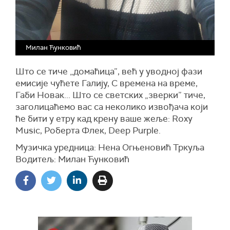
Милан Ћунковић
Што се тиче „домаћица”, већ у уводној фази
емисије чућете Галију, С времена на време,
Габи Новак... Што се светских „зверки” тиче,
заголицаћемо вас са неколико извођача који
ће бити у етру кад крену ваше жеље: Roxy
Music, Роберта Флек, Deep Purple.
Музичка уредница: Нена Огњеновић Тркуља
Водитељ: Милан Ћунковић