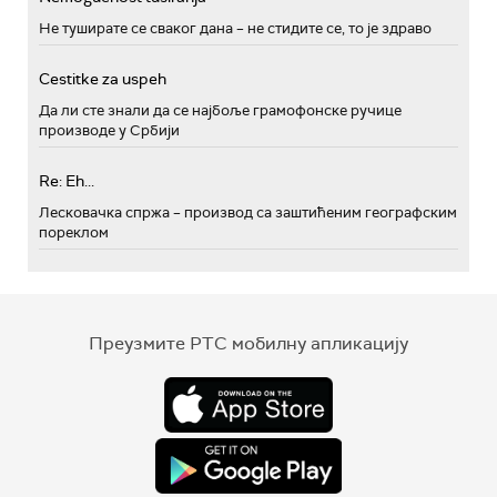
Не туширате се сваког дана – не стидите се, то је здраво
Cestitke za uspeh
Да ли сте знали да се најбоље грамофонске ручице
производе у Србији
Re: Eh...
Лесковачка спржа – производ са заштићеним географским
пореклом
Преузмите РТС мобилну апликацију