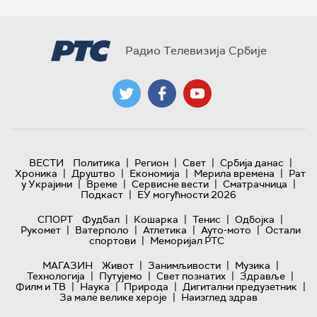
Радио Телевизија Србије
|
|
|
|
ВЕСТИ
Политика
Регион
Свет
Србија данас
|
|
|
|
Хроника
Друштво
Економија
Мерила времена
Рат
|
|
|
|
у Украјини
Време
Сервисне вести
Сматрачница
|
Подкаст
ЕУ могућности 2026
|
|
|
|
СПОРТ
Фудбал
Кошарка
Тенис
Одбојка
|
|
|
|
Рукомет
Ватерполо
Атлетика
Ауто-мото
Остали
|
спортови
Меморијал РТС
|
|
|
МАГАЗИН
Живот
Занимљивости
Музика
|
|
|
|
Технологијa
Путујемо
Свет познатих
Здравље
|
|
|
|
Филм и ТВ
Наука
Природа
Дигитални предузетник
|
За мале велике хероје
Наизглед здрав