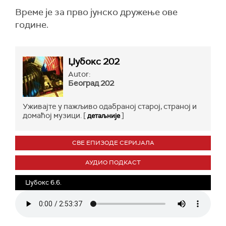
Време је за прво јунско дружење ове
године.
Џубокс 202
Autor:
Београд 202
Уживајте у пажљиво одабраној старој, страној и
домаћој музици. [
]
детаљније
СВЕ ЕПИЗОДЕ СЕРИЈАЛА
АУДИО ПОДКАСТ
Џубокс 6.6.