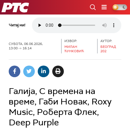
РТС
Читај ми!
ИЗВОР:
АУТОР:
СУБОТА, 06.06.2026,
МИЛАН
БЕОГРАД
13:00 -> 16:14
ЋУНКОВИЋ
202
Галијa, С времена на
време, Габи Новак, Roxy
Music, Роберта Флек,
Deep Purple