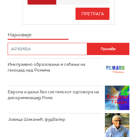
РАДИО БЕОГРАД 3
СЕРИЈА
БЕОГРАД 202
ИНФО
Најновије
РАДИО ПЛЕТЕНИЦА
ФИЛМ
РАДИО РОКЕНРОЛЕР
РАДИО ЏУБОКС
Инклузивно образовање и сећање на
геноцид над Ромима
РАДИО ВРТЕШКА
РАДИО ЏЕЗЕР
Европа и даље без системског одговора на
дискриминацију Рома
АРХИВ
Јовица Шиканић, фудбалер