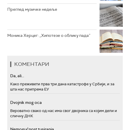
Преглед музичке недеље
Моника Херцег: ,,Хипотезе о облику пада”
КОМЕНТАРИ
Da, ali...
Како преживети прва три дана катастрофе у Србији, и за
шта нас припрема ЕУ
Dvojnik mog oca
Вероватно свако од нас има свог двојника са којим дели и
сличну ДНК
Nemogućnost tusiranja