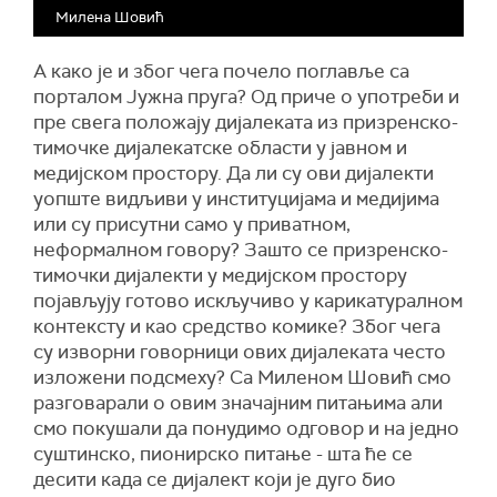
Милена Шовић
А како је и због чега почело поглавље са
порталом Јужна пруга? Од приче о употреби и
пре свега положају дијалеката из призренско-
тимочке дијалекатске области у јавном и
медијском простору. Да ли су ови дијалекти
уопште видљиви у институцијама и медијима
или су присутни само у приватном,
неформалном говору? Зашто се призренско-
тимочки дијалекти у медијском простору
појављују готово искључиво у карикатуралном
контексту и као средство комике? Због чега
су изворни говорници ових дијалеката често
изложени подсмеху? Са Миленом Шовић смо
разговарали о овим значајним питањима али
смо покушали да понудимо одговор и на једно
суштинско, пионирско питање - шта ће се
десити када се дијалект који је дуго био