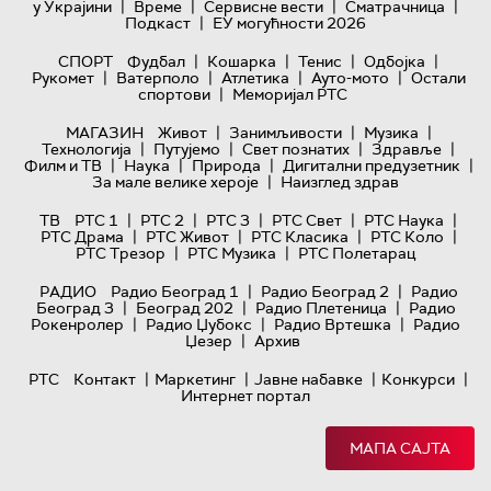
|
|
|
|
у Украјини
Време
Сервисне вести
Сматрачница
|
Подкаст
ЕУ могућности 2026
|
|
|
|
СПОРТ
Фудбал
Кошарка
Тенис
Одбојка
|
|
|
|
Рукомет
Ватерполо
Атлетика
Ауто-мото
Остали
|
спортови
Меморијал РТС
|
|
|
МАГАЗИН
Живот
Занимљивости
Музика
|
|
|
|
Технологијa
Путујемо
Свет познатих
Здравље
|
|
|
|
Филм и ТВ
Наука
Природа
Дигитални предузетник
|
За мале велике хероје
Наизглед здрав
|
|
|
|
|
ТВ
РТС 1
РТС 2
РТС 3
РТС Свет
РТС Наука
|
|
|
|
РТС Драма
РТС Живот
РТС Класика
РТС Коло
|
|
РТС Трезор
РТС Музика
РТС Полетарац
|
|
РАДИО
Радио Београд 1
Радио Београд 2
Радио
|
|
|
Београд 3
Београд 202
Радио Плетеница
Радио
|
|
|
Рокенролер
Радио Џубокс
Радио Вртешка
Радио
|
Џезер
Архив
|
|
|
|
РТС
Контакт
Маркетинг
Јавне набавке
Конкурси
Интернет портал
МАПА САЈТА