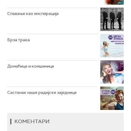
РАДИО ЏЕЗЕР
Спавање као инспирација
АРХИВ
Брза трака
Домаћице и комшинице
Састанак наше радијске заједнице
КОМЕНТАРИ