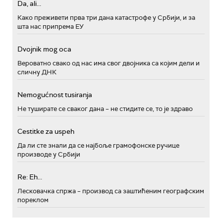
Da, ali...
Како преживети прва три дана катастрофе у Србији, и за
шта нас припрема ЕУ
Dvojnik mog oca
Вероватно свако од нас има свог двојника са којим дели и
сличну ДНК
Nemogućnost tusiranja
Не туширате се сваког дана – не стидите се, то је здраво
Cestitke za uspeh
Да ли сте знали да се најбоље грамофонске ручице
производе у Србији
Re: Eh...
Лесковачка спржа – производ са заштићеним географским
пореклом