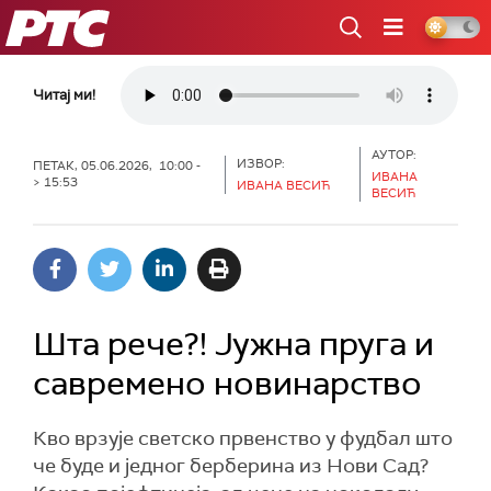
РТС
Читај ми!
АУТОР:
ИЗВОР:
ПЕТАК, 05.06.2026, 10:00 -
ИВАНА
> 15:53
ИВАНА ВЕСИЋ
ВЕСИЋ
Шта рече?! Јужна пруга и
савремено новинарство
Кво врзује светско првенство у фудбал што
че буде и једног берберина из Нови Сад?