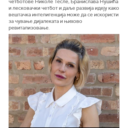
четботове Николе Тесле, Бранислава Нушића
и лесковачки четбот и даље развија идеју како
вештачка интелигенција може да се искористи
за чување дијалеката и њихово
ревитализовање.