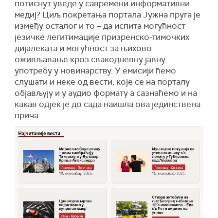
потиснут уведе у савремени информативни
медиј? Циљ покретања портала Јужна пруга је
између осталог и то – да испита могућност
језичке легитимације призренско-тимочких
дијалеката и могућност за њихово
оживљавање кроз свакодневну јавну
употребу у новинарству. У емисији ћемо
слушати и неке од вести, које се на порталу
објављују и у аудио формату а сазнаћемо и на
какав одјек је до сада наишла ова јединствена
прича.