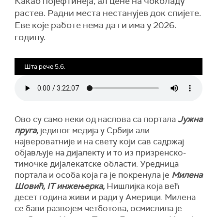
Какао појефтинеја, ал цене на чоколаду
растев. Радни места нестанујев док спијете.
Еве које работе нема да ги има у 2026.
годину.
Шта рече 5.6.
Ово су само неки од наслова са портала
Јужна
пруга,
јединог медија у Србији али
највероватније и на свету који сав садржај
објављује на дијалекту и то из призренско-
тимочке дијалекатске области. Уредница
портала и особа која га је покренула је
Милена
Шовић
, IT
инжењерка,
Нишлијка која већ
десет година живи и ради у Америци. Милена
се бави развојем четботова, осмислила је