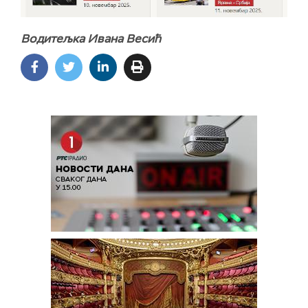
Водитељка Ивана Весић