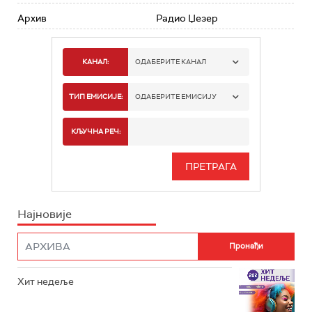
Архив
Радио Џезер
КАНАЛ:
ОДАБЕРИТЕ КАНАЛ
РАДИО БЕОГРАД 1
ТИП ЕМИСИЈЕ:
ОДАБЕРИТЕ ЕМИСИЈУ
РАДИО БЕОГРАД 2
СПОРТ
КЉУЧНА РЕЧ:
РАДИО БЕОГРАД 3
СЕРИЈА
БЕОГРАД 202
ИНФО
Најновије
РАДИО ПЛЕТЕНИЦА
ФИЛМ
РАДИО РОКЕНРОЛЕР
РАДИО ЏУБОКС
Хит недеље
РАДИО ВРТЕШКА