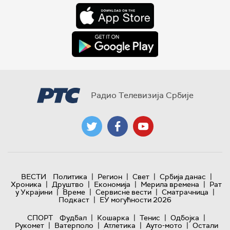
Радио Телевизија Србије
|
|
|
|
ВЕСТИ
Политика
Регион
Свет
Србија данас
|
|
|
|
Хроника
Друштво
Економија
Мерила времена
Рат
|
|
|
|
у Украјини
Време
Сервисне вести
Сматрачница
|
Подкаст
ЕУ могућности 2026
|
|
|
|
СПОРТ
Фудбал
Кошарка
Тенис
Одбојка
|
|
|
|
Рукомет
Ватерполо
Атлетика
Ауто-мото
Остали