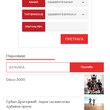
КАНАЛ:
ОДАБЕРИТЕ КАНАЛ
РАДИО БЕОГРАД 1
ТИП ЕМИСИЈЕ:
ОДАБЕРИТЕ ЕМИСИЈУ
РАДИО БЕОГРАД 2
СПОРТ
КЉУЧНА РЕЧ:
РАДИО БЕОГРАД 3
СЕРИЈА
БЕОГРАД 202
ИНФО
Најновије
РАДИО ПЛЕТЕНИЦА
ФИЛМ
РАДИО РОКЕНРОЛЕР
РАДИО ЏУБОКС
Disco 3000
РАДИО ВРТЕШКА
РАДИО ЏЕЗЕР
Срђан Драгојевић: Једна сасвим нова
љубавна прича
АРХИВ