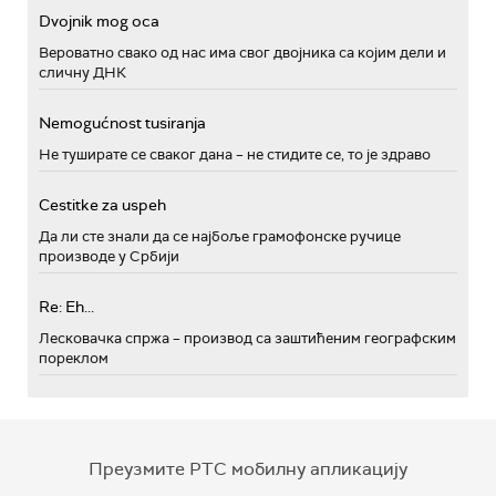
Dvojnik mog oca
Вероватно свако од нас има свог двојника са којим дели и
сличну ДНК
Nemogućnost tusiranja
Не туширате се сваког дана – не стидите се, то је здраво
Cestitke za uspeh
Да ли сте знали да се најбоље грамофонске ручице
производе у Србији
Re: Eh...
Лесковачка спржа – производ са заштићеним географским
пореклом
Преузмите РТС мобилну апликацију