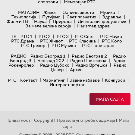
|
спортови
Меморијал РТС
|
|
|
МАГАЗИН
Живот
Занимљивости
Музика
|
|
|
|
Технологијa
Путујемо
Свет познатих
Здравље
|
|
|
|
Филм и ТВ
Наука
Природа
Дигитални предузетник
|
За мале велике хероје
Наизглед здрав
|
|
|
|
|
ТВ
РТС 1
РТС 2
РТС 3
РТС Свет
РТС Наука
|
|
|
|
РТС Драма
РТС Живот
РТС Класика
РТС Коло
|
|
РТС Трезор
РТС Музика
РТС Полетарац
|
|
РАДИО
Радио Београд 1
Радио Београд 2
Радио
|
|
|
Београд 3
Београд 202
Радио Плетеница
Радио
|
|
|
Рокенролер
Радио Џубокс
Радио Вртешка
Радио
|
Џезер
Архив
|
|
|
|
РТС
Контакт
Маркетинг
Јавне набавке
Конкурси
Интернет портал
МАПА САЈТА
Приватност
Copyright
Правила употребе садржаја
Мапа
|
|
|
сајта
Copyright © 2008 - 2026 РТС. Сва права задржана.