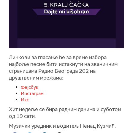
Линкови за гласање ће за време избора
најбоље песме бити истакнути на званичним
страницама Радио Београда 202 на
друштвеним мрежама:
Фејсбук
Инстаграм
Икс
Хит недеље се бира радним данима и суботом
од 19 сати.
Музички уредник и водитељ Ненад Кузмић.