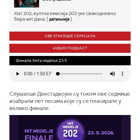
Хит 202, култна емисија 202-јке свакодневно
бира хит дана. [
]
детаљније
СВЕ ЕПИЗОДЕ СЕРИЈАЛА
АУДИО ПОДКАСТ
Финале Хита недеље 23.5.
Слушаоци Двестадвојке су током ове седмице
изабрали пет песама које су се пласирале у
велико финале.