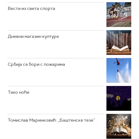
РАДИО ЏУБОКС
Вести из света спорта
РАДИО ВРТЕШКА
РАДИО ЏЕЗЕР
Дневни магазин културе
АРХИВ
Србија се бори с пожарима
Тихо ноћи
Томислав Маринковић: ,,Баштенске тезе”