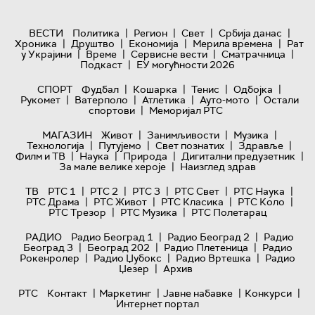
|
|
|
|
ВЕСТИ
Политика
Регион
Свет
Србија данас
|
|
|
|
Хроника
Друштво
Економија
Мерила времена
Рат
|
|
|
|
у Украјини
Време
Сервисне вести
Сматрачница
|
Подкаст
ЕУ могућности 2026
|
|
|
|
СПОРТ
Фудбал
Кошарка
Тенис
Одбојка
|
|
|
|
Рукомет
Ватерполо
Атлетика
Ауто-мото
Остали
|
спортови
Меморијал РТС
|
|
|
МАГАЗИН
Живот
Занимљивости
Музика
|
|
|
|
Технологијa
Путујемо
Свет познатих
Здравље
|
|
|
|
Филм и ТВ
Наука
Природа
Дигитални предузетник
|
За мале велике хероје
Наизглед здрав
|
|
|
|
|
ТВ
РТС 1
РТС 2
РТС 3
РТС Свет
РТС Наука
|
|
|
|
РТС Драма
РТС Живот
РТС Класика
РТС Коло
|
|
РТС Трезор
РТС Музика
РТС Полетарац
|
|
РАДИО
Радио Београд 1
Радио Београд 2
Радио
|
|
|
Београд 3
Београд 202
Радио Плетеница
Радио
|
|
|
Рокенролер
Радио Џубокс
Радио Вртешка
Радио
|
Џезер
Архив
|
|
|
|
РТС
Контакт
Маркетинг
Јавне набавке
Конкурси
Интернет портал