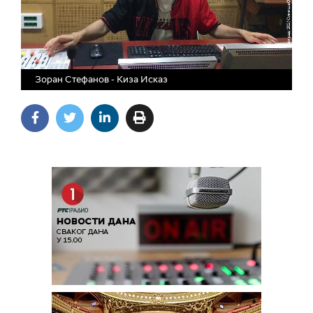
Зоран Стефанов - Киза Исказ