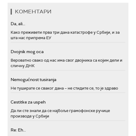
КОМЕНТАРИ
Da, ali...
Како преживети прва три дана катастрофе у Србији, и за
шта нас припрема ЕУ
Dvojnik mog oca
Вероватно свако од нас има свог двојника са којим дели и
сличну ДНК
Nemogućnost tusiranja
Не туширате се сваког дана – не стидите се, то је здраво
Cestitke za uspeh
Да ли сте знали да се најбоље грамофонске ручице
производе у Србији
Re: Eh...