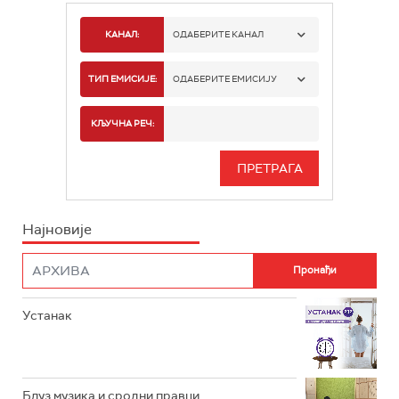
КАНАЛ:
ОДАБЕРИТЕ КАНАЛ
РАДИО БЕОГРАД 1
ТИП ЕМИСИЈЕ:
ОДАБЕРИТЕ ЕМИСИЈУ
РАДИО БЕОГРАД 2
СПОРТ
КЉУЧНА РЕЧ:
РАДИО БЕОГРАД 3
СЕРИЈА
БЕОГРАД 202
ИНФО
Најновије
РАДИО ПЛЕТЕНИЦА
ФИЛМ
РАДИО РОКЕНРОЛЕР
РАДИО ЏУБОКС
Устанак
РАДИО ВРТЕШКА
РАДИО ЏЕЗЕР
Блуз музика и сродни правци