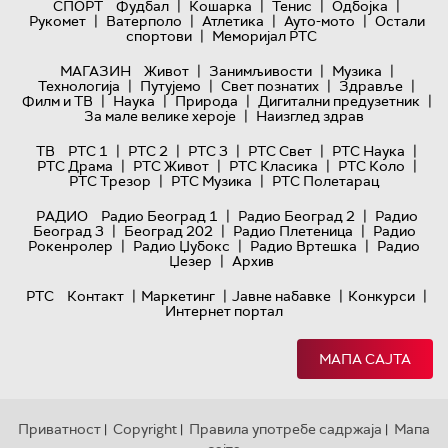
|
|
|
|
СПОРТ
Фудбал
Кошарка
Тенис
Одбојка
|
|
|
|
Рукомет
Ватерполо
Атлетика
Ауто-мото
Остали
|
спортови
Меморијал РТС
|
|
|
МАГАЗИН
Живот
Занимљивости
Музика
|
|
|
|
Технологијa
Путујемо
Свет познатих
Здравље
|
|
|
|
Филм и ТВ
Наука
Природа
Дигитални предузетник
|
За мале велике хероје
Наизглед здрав
|
|
|
|
|
ТВ
РТС 1
РТС 2
РТС 3
РТС Свет
РТС Наука
|
|
|
|
РТС Драма
РТС Живот
РТС Класика
РТС Коло
|
|
РТС Трезор
РТС Музика
РТС Полетарац
|
|
РАДИО
Радио Београд 1
Радио Београд 2
Радио
|
|
|
Београд 3
Београд 202
Радио Плетеница
Радио
|
|
|
Рокенролер
Радио Џубокс
Радио Вртешка
Радио
|
Џезер
Архив
|
|
|
|
РТС
Контакт
Маркетинг
Јавне набавке
Конкурси
Интернет портал
МАПА САЈТА
Приватност
Copyright
Правила употребе садржаја
Мапа
|
|
|