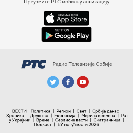
Преузмите РТС мобилну апликацију
Радио Телевизија Србије
|
|
|
|
ВЕСТИ
Политика
Регион
Свет
Србија данас
|
|
|
|
Хроника
Друштво
Економија
Мерила времена
Рат
|
|
|
|
у Украјини
Време
Сервисне вести
Сматрачница
|
Подкаст
ЕУ могућности 2026