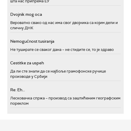
шта нас припрема ЕУ
Dvojnik mog oca
Вероватно свако од нас има свог двојника са којим дели и
сличну ДНК
Nemogućnost tusiranja
Не туширате се сваког дана – не стидите се, то је здраво
Cestitke za uspeh
Да ли сте знали да се најбоље грамофонске ручице
производе у Србији
Re: Eh...
Лесковачка спржа – производ са заштићеним географским
пореклом