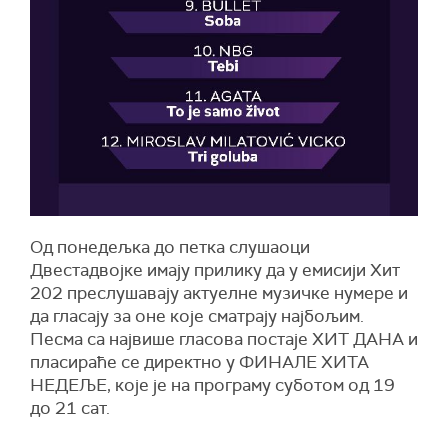
Од понедељка до петка слушаоци
Двестадвојке имају прилику да у емисији Хит
202 преслушавају актуелне музичке нумере и
да гласају за оне које сматрају најбољим.
Песма са највише гласова постаје ХИТ ДАНА и
пласираће се директно у ФИНАЛЕ ХИТА
НЕДЕЉЕ, које је на програму суботом од 19
до 21 сат.