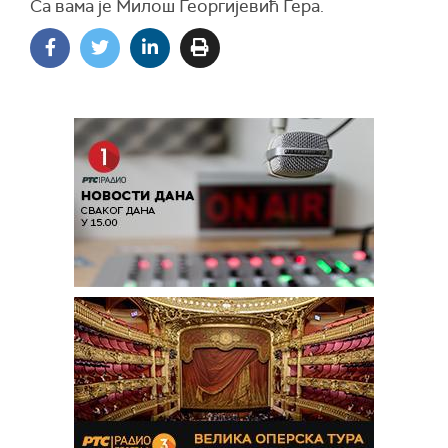
Са вама је Милош Георгијевић Гера.