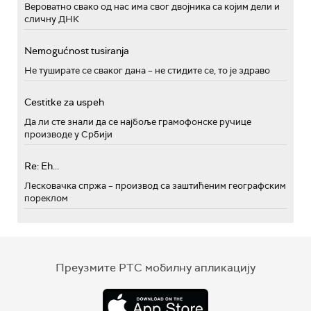
Вероватно свако од нас има свог двојника са којим дели и
сличну ДНК
Nemogućnost tusiranja
Не туширате се сваког дана – не стидите се, то је здраво
Cestitke za uspeh
Да ли сте знали да се најбоље грамофонске ручице
производе у Србији
Re: Eh...
Лесковачка спржа – производ са заштићеним географским
пореклом
Преузмите РТС мобилну апликацију