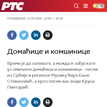
РТС
ПОНЕДЕЉАК, 11.05.2026, 14:00 -> 19:18
Домаћице и комшинице
Време је да запевате, а можда и зађускате
уз омиљене домаћице и комшинице - песме
из Србије и региона! Музику бира Бане
Стевановић, а кроз песме вас води Круна
Пинтарић.