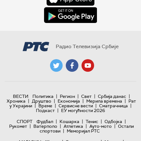
Радио Телевизија Србије
|
|
|
|
ВЕСТИ
Политика
Регион
Свет
Србија данас
|
|
|
|
Хроника
Друштво
Економија
Мерила времена
Рат
|
|
|
|
у Украјини
Време
Сервисне вести
Сматрачница
|
Подкаст
ЕУ могућности 2026
|
|
|
|
СПОРТ
Фудбал
Кошарка
Тенис
Одбојка
|
|
|
|
Рукомет
Ватерполо
Атлетика
Ауто-мото
Остали
|
спортови
Меморијал РТС