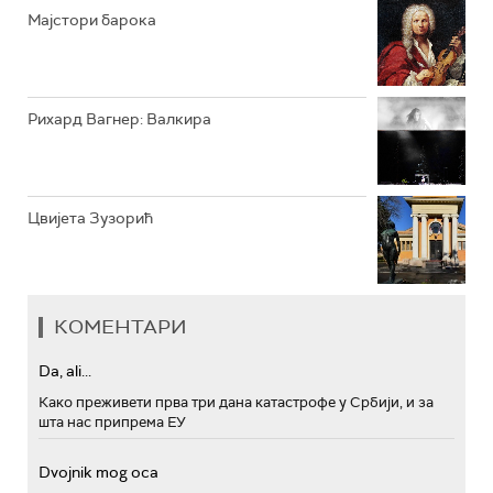
Мајстори барока
Рихард Вагнер: Валкира
Цвијета Зузорић
КОМЕНТАРИ
Da, ali...
Како преживети прва три дана катастрофе у Србији, и за
шта нас припрема ЕУ
Dvojnik mog oca