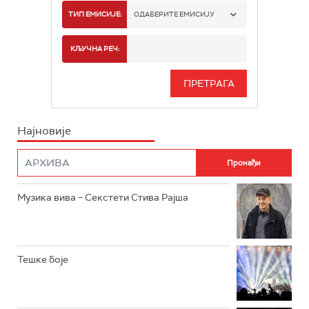
РАДИО БЕОГРАД 1
ТИП ЕМИСИЈЕ:
ОДАБЕРИТЕ ЕМИСИЈУ
РАДИО БЕОГРАД 2
СПОРТ
КЉУЧНА РЕЧ:
РАДИО БЕОГРАД 3
СЕРИЈА
БЕОГРАД 202
ИНФО
Најновије
РАДИО ПЛЕТЕНИЦА
ФИЛМ
РАДИО РОКЕНРОЛЕР
РАДИО ЏУБОКС
Музика вива – Секстети Стива Рајша
РАДИО ВРТЕШКА
РАДИО ЏЕЗЕР
Тешке боје
АРХИВ