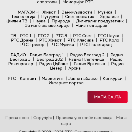
|
спортови
Меморијал РТС
|
|
|
МАГАЗИН
Живот
Занимљивости
Музика
|
|
|
|
Технологијa
Путујемо
Свет познатих
Здравље
|
|
|
|
Филм и ТВ
Наука
Природа
Дигитални предузетник
|
За мале велике хероје
Наизглед здрав
|
|
|
|
|
ТВ
РТС 1
РТС 2
РТС 3
РТС Свет
РТС Наука
|
|
|
|
РТС Драма
РТС Живот
РТС Класика
РТС Коло
|
|
РТС Трезор
РТС Музика
РТС Полетарац
|
|
РАДИО
Радио Београд 1
Радио Београд 2
Радио
|
|
|
Београд 3
Београд 202
Радио Плетеница
Радио
|
|
|
Рокенролер
Радио Џубокс
Радио Вртешка
Радио
|
Џезер
Архив
|
|
|
|
РТС
Контакт
Маркетинг
Јавне набавке
Конкурси
Интернет портал
МАПА САЈТА
Приватност
Copyright
Правила употребе садржаја
Мапа
|
|
|
сајта
Copyright © 2008 - 2026 РТС. Сва права задржана.