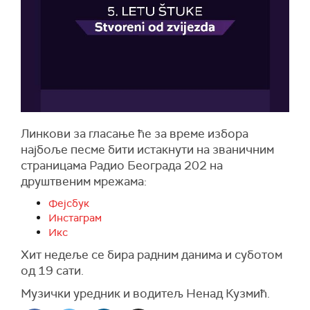
Линкови за гласање ће за време избора
најбоље песме бити истакнути на званичним
страницама Радио Београда 202 на
друштвеним мрежама:
Фејсбук
Инстаграм
Икс
Хит недеље се бира радним данима и суботом
од 19 сати.
Музички уредник и водитељ Ненад Кузмић.