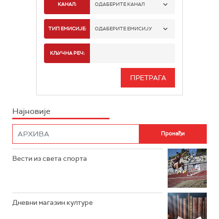
КАНАЛ:
ОДАБЕРИТЕ КАНАЛ
РАДИО БЕОГРАД 1
ТИП ЕМИСИЈЕ:
ОДАБЕРИТЕ ЕМИСИЈУ
РАДИО БЕОГРАД 2
СПОРТ
КЉУЧНА РЕЧ:
РАДИО БЕОГРАД 3
СЕРИЈА
БЕОГРАД 202
ИНФО
Најновије
РАДИО ПЛЕТЕНИЦА
ФИЛМ
РАДИО РОКЕНРОЛЕР
РАДИО ЏУБОКС
Вести из света спорта
РАДИО ВРТЕШКА
РАДИО ЏЕЗЕР
Дневни магазин културе
АРХИВ