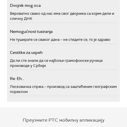
Dvojnik mog oca
Вероватно свако од нас има свог двојника са којим дели и
сличну ДНК
Nemogućnost tusiranja
Не туширате се сваког дана – не стидите се, то је здраво
Cestitke za uspeh
Да ли сте знали да се најбоље грамофонске ручице
производе у Србији
Re: Eh...
Лесковачка спржа – производ са заштићеним географским
пореклом
Преузмите РТС мобилну апликацију