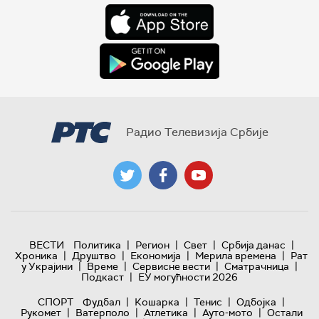
Радио Телевизија Србије
|
|
|
|
ВЕСТИ
Политика
Регион
Свет
Србија данас
|
|
|
|
Хроника
Друштво
Економија
Мерила времена
Рат
|
|
|
|
у Украјини
Време
Сервисне вести
Сматрачница
|
Подкаст
ЕУ могућности 2026
|
|
|
|
СПОРТ
Фудбал
Кошарка
Тенис
Одбојка
|
|
|
|
Рукомет
Ватерполо
Атлетика
Ауто-мото
Остали