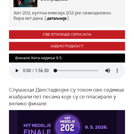
Хит 202, култна емисија 202-јке свакодневно
бира хит дана. [
]
детаљније
СВЕ ЕПИЗОДЕ СЕРИЈАЛА
АУДИО ПОДКАСТ
Финале Хита недеље 9.5.
Слушаоци Двестадвојке су током ове седмице
изабрали пет песама које су се пласирале у
велико финале.