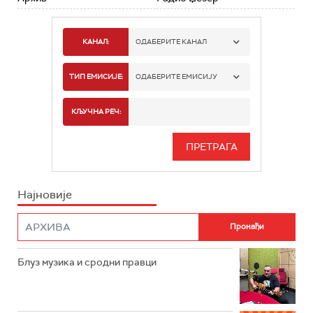
КАНАЛ:
ОДАБЕРИТЕ КАНАЛ
РАДИО БЕОГРАД 1
ТИП ЕМИСИЈЕ:
ОДАБЕРИТЕ ЕМИСИЈУ
РАДИО БЕОГРАД 2
СПОРТ
КЉУЧНА РЕЧ:
РАДИО БЕОГРАД 3
СЕРИЈА
БЕОГРАД 202
ИНФО
Најновије
РАДИО ПЛЕТЕНИЦА
ФИЛМ
РАДИО РОКЕНРОЛЕР
РАДИО ЏУБОКС
Блуз музика и сродни правци
РАДИО ВРТЕШКА