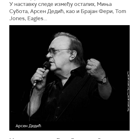
У наставку следе између осталих, Миња
Субота, Арсен Дедић, као и Брајан Фери, Tom
Jones, Eagles...
Арсен Дедић