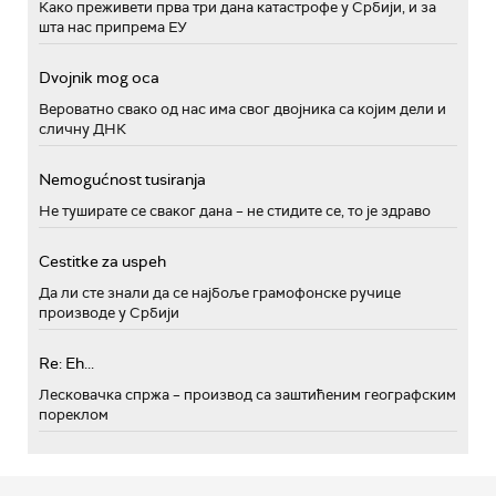
Како преживети прва три дана катастрофе у Србији, и за
шта нас припрема ЕУ
Dvojnik mog oca
Вероватно свако од нас има свог двојника са којим дели и
сличну ДНК
Nemogućnost tusiranja
Не туширате се сваког дана – не стидите се, то је здраво
Cestitke za uspeh
Да ли сте знали да се најбоље грамофонске ручице
производе у Србији
Re: Eh...
Лесковачка спржа – производ са заштићеним географским
пореклом