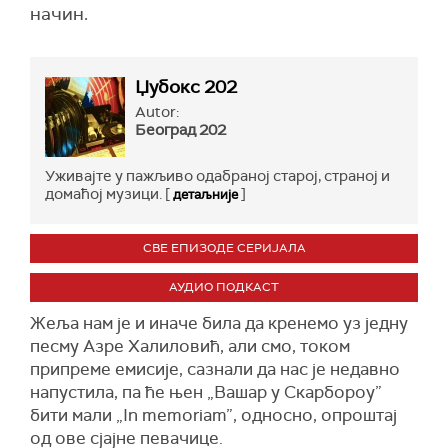
начин.
Џубокс 202
Autor:
Београд 202
Уживајте у пажљиво одабраној старој, страној и
домаћој музици. [
]
детаљније
СВЕ ЕПИЗОДЕ СЕРИЈАЛА
АУДИО ПОДКАСТ
Жеља нам је и иначе била да кренемо уз једну
песму Азре Халиловић, али смо, током
припреме емисије, сазнали да нас је недавно
напустила, па ће њен „Вашар у Скарбороу”
бити мали „In memoriam”, односно, опроштај
од ове сјајне певачице.