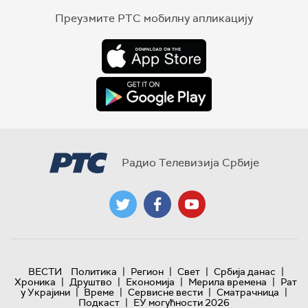
Преузмите РТС мобилну апликацију
Радио Телевизија Србије
|
|
|
|
ВЕСТИ
Политика
Регион
Свет
Србија данас
|
|
|
|
Хроника
Друштво
Економија
Мерила времена
Рат
|
|
|
|
у Украјини
Време
Сервисне вести
Сматрачница
|
Подкаст
ЕУ могућности 2026