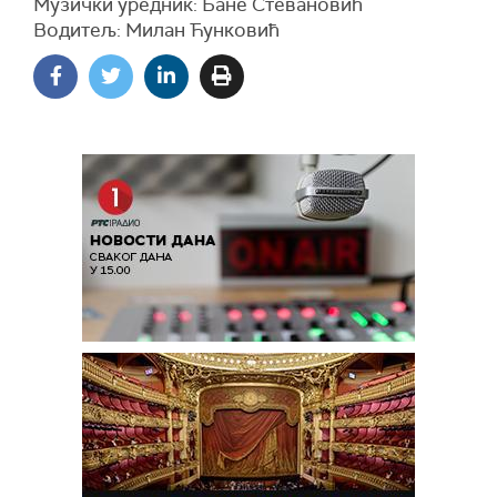
Музички уредник: Бане Стевановић
Водитељ: Милан Ћунковић