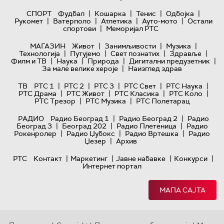
|
|
|
|
СПОРТ
Фудбал
Кошарка
Тенис
Одбојка
|
|
|
|
Рукомет
Ватерполо
Атлетика
Ауто-мото
Остали
|
спортови
Меморијал РТС
|
|
|
МАГАЗИН
Живот
Занимљивости
Музика
|
|
|
|
Технологијa
Путујемо
Свет познатих
Здравље
|
|
|
|
Филм и ТВ
Наука
Природа
Дигитални предузетник
|
За мале велике хероје
Наизглед здрав
|
|
|
|
|
ТВ
РТС 1
РТС 2
РТС 3
РТС Свет
РТС Наука
|
|
|
|
РТС Драма
РТС Живот
РТС Класика
РТС Коло
|
|
РТС Трезор
РТС Музика
РТС Полетарац
|
|
РАДИО
Радио Београд 1
Радио Београд 2
Радио
|
|
|
Београд 3
Београд 202
Радио Плетеница
Радио
|
|
|
Рокенролер
Радио Џубокс
Радио Вртешка
Радио
|
Џезер
Архив
|
|
|
|
РТС
Контакт
Маркетинг
Јавне набавке
Конкурси
Интернет портал
МАПА САЈТА