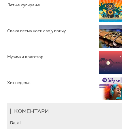
РАДИО ЏЕЗЕР
Летње кулирање
АРХИВ
Свака песма носи своју причу
Музички драгстор
Хит недеље
КОМЕНТАРИ
Da, ali...