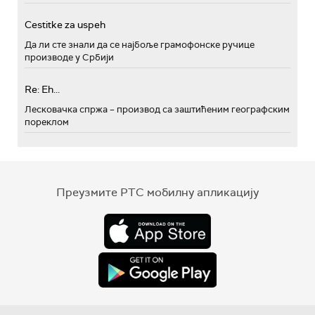
Cestitke za uspeh
Да ли сте знали да се најбоље грамофонске ручице
производе у Србији
Re: Eh...
Лесковачка спржа – производ са заштићеним географским
пореклом
Преузмите РТС мобилну апликацију