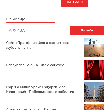
БЕОГРАД 202
ИНФО
Најновије
РАДИО ПЛЕТЕНИЦА
ФИЛМ
РАДИО РОКЕНРОЛЕР
РАДИО ЏУБОКС
Срђан Драгојевић: Једна сасвим нова
љубавна прича
РАДИО ВРТЕШКА
РАДИО ЏЕЗЕР
Владислав Бајац: Књига о бамбусу
АРХИВ
Марина Миливојевић Мађарев: Иван
Мештровић – Победник остаје победник
Александра Јагодић: Шаптач