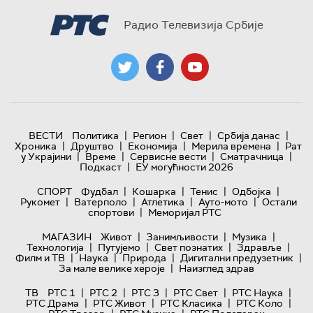
Радио Телевизија Србије
|
|
|
|
ВЕСТИ
Политика
Регион
Свет
Србија данас
|
|
|
|
Хроника
Друштво
Економија
Мерила времена
Рат
|
|
|
|
у Украјини
Време
Сервисне вести
Сматрачница
|
Подкаст
ЕУ могућности 2026
|
|
|
|
СПОРТ
Фудбал
Кошарка
Тенис
Одбојка
|
|
|
|
Рукомет
Ватерполо
Атлетика
Ауто-мото
Остали
|
спортови
Меморијал РТС
|
|
|
МАГАЗИН
Живот
Занимљивости
Музика
|
|
|
|
Технологијa
Путујемо
Свет познатих
Здравље
|
|
|
|
Филм и ТВ
Наука
Природа
Дигитални предузетник
|
За мале велике хероје
Наизглед здрав
|
|
|
|
|
ТВ
РТС 1
РТС 2
РТС 3
РТС Свет
РТС Наука
|
|
|
|
РТС Драма
РТС Живот
РТС Класика
РТС Коло