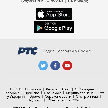
Преузмите РТС мобилну апликацију
Радио Телевизија Србије
|
|
|
|
ВЕСТИ
Политика
Регион
Свет
Србија данас
|
|
|
|
Хроника
Друштво
Економија
Мерила времена
Рат
|
|
|
|
у Украјини
Време
Сервисне вести
Сматрачница
|
Подкаст
ЕУ могућности 2026