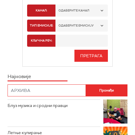
КАНАЛ:
ОДАБЕРИТЕ КАНАЛ
РАДИО БЕОГРАД 1
ТИП ЕМИСИЈЕ:
ОДАБЕРИТЕ ЕМИСИЈУ
РАДИО БЕОГРАД 2
СПОРТ
КЉУЧНА РЕЧ:
РАДИО БЕОГРАД 3
СЕРИЈА
БЕОГРАД 202
ИНФО
Најновије
РАДИО ПЛЕТЕНИЦА
ФИЛМ
РАДИО РОКЕНРОЛЕР
РАДИО ЏУБОКС
Блуз музика и сродни правци
РАДИО ВРТЕШКА
РАДИО ЏЕЗЕР
Летње кулирање