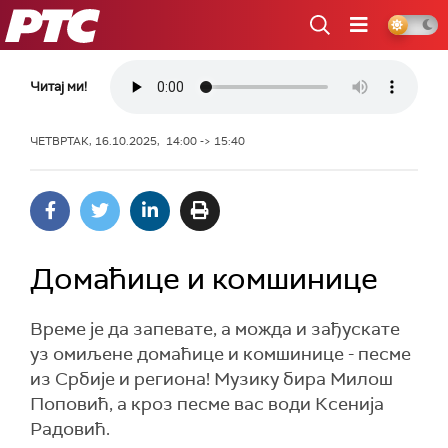
РТС
Читај ми!
ЧЕТВРТАК, 16.10.2025, 14:00 -> 15:40
Домаћице и комшинице
Време је да запевате, а можда и зађускате
уз омиљене домаћице и комшинице - песме
из Србије и региона! Музику бира Милош
Поповић, а кроз песме вас води Ксенија
Радовић.