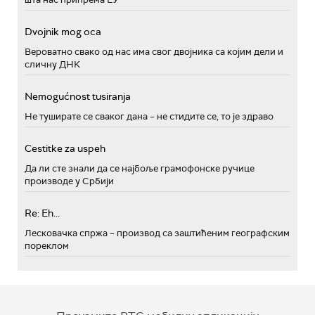
Dvojnik mog oca
Вероватно свако од нас има свог двојника са којим дели и
сличну ДНК
Nemogućnost tusiranja
Не туширате се сваког дана – не стидите се, то је здраво
Cestitke za uspeh
Да ли сте знали да се најбоље грамофонске ручице
производе у Србији
Re: Eh...
Лесковачка спржа – производ са заштићеним географским
пореклом