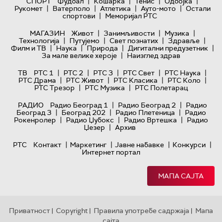
|
|
|
|
СПОРТ
Фудбал
Кошарка
Тенис
Одбојка
|
|
|
|
Рукомет
Ватерполо
Атлетика
Ауто-мото
Остали
|
спортови
Меморијал РТС
|
|
|
МАГАЗИН
Живот
Занимљивости
Музика
|
|
|
|
Технологијa
Путујемо
Свет познатих
Здравље
|
|
|
|
Филм и ТВ
Наука
Природа
Дигитални предузетник
|
За мале велике хероје
Наизглед здрав
|
|
|
|
|
ТВ
РТС 1
РТС 2
РТС 3
РТС Свет
РТС Наука
|
|
|
|
РТС Драма
РТС Живот
РТС Класика
РТС Коло
|
|
РТС Трезор
РТС Музика
РТС Полетарац
|
|
РАДИО
Радио Београд 1
Радио Београд 2
Радио
|
|
|
Београд 3
Београд 202
Радио Плетеница
Радио
|
|
|
Рокенролер
Радио Џубокс
Радио Вртешка
Радио
|
Џезер
Архив
|
|
|
|
РТС
Контакт
Маркетинг
Јавне набавке
Конкурси
Интернет портал
МАПА САЈТА
Приватност
Copyright
Правила употребе садржаја
Мапа
|
|
|
сајта