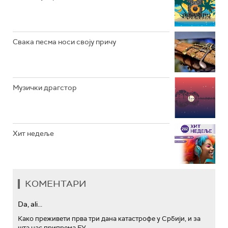
АРХИВ
Свака песма носи своју причу
Музички драгстор
Хит недеље
КОМЕНТАРИ
Da, ali...
Како преживети прва три дана катастрофе у Србији, и за
шта нас припрема ЕУ