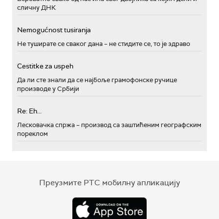
сличну ДНК
Nemogućnost tusiranja
Не туширате се сваког дана – не стидите се, то је здраво
Cestitke za uspeh
Да ли сте знали да се најбоље грамофонске ручице
производе у Србији
Re: Eh...
Лесковачка спржа – производ са заштићеним географским
пореклом
Преузмите РТС мобилну апликацију