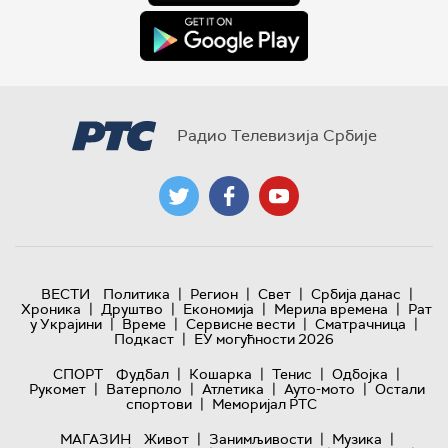
Радио Телевизија Србије
|
|
|
|
ВЕСТИ
Политика
Регион
Свет
Србија данас
|
|
|
|
Хроника
Друштво
Економија
Мерила времена
Рат
|
|
|
|
у Украјини
Време
Сервисне вести
Сматрачница
|
Подкаст
ЕУ могућности 2026
|
|
|
|
СПОРТ
Фудбал
Кошарка
Тенис
Одбојка
|
|
|
|
Рукомет
Ватерполо
Атлетика
Ауто-мото
Остали
|
спортови
Меморијал РТС
|
|
|
МАГАЗИН
Живот
Занимљивости
Музика