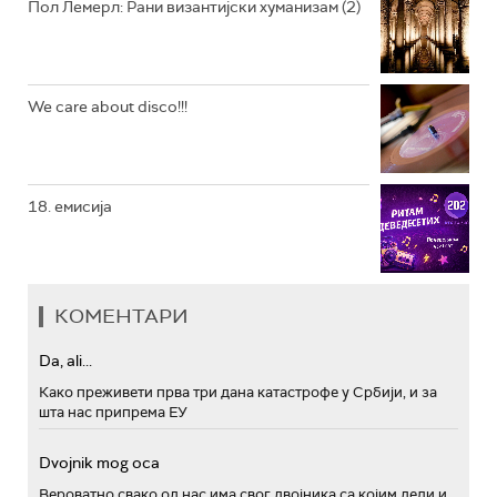
Пол Лемерл: Рани византијски хуманизам (2)
We care about disco!!!
18. емисија
КОМЕНТАРИ
Da, ali...
Како преживети прва три дана катастрофе у Србији, и за
шта нас припрема ЕУ
Dvojnik mog oca
Вероватно свако од нас има свог двојника са којим дели и