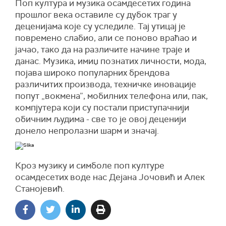
Поп култура и музика осамдесетих година
прошлог века оставиле су дубок траг у
деценијама које су уследиле. Тај утицај је
повремено слабио, али се поново враћао и
јачао, тако да на различите начине траје и
данас. Музика, имиџ познатих личности, мода,
појава широко популарних брендова
различитих производа, техничке иновације
попут „вокмена”, мобилних телефона или, пак,
компјутера који су постали приступачнији
обичним људима - све то је овој деценији
донело нeпролазни шарм и значај.
Кроз музику и симболе поп културе
осамдесетих воде нас Дејана Јочовић и Алек
Станојевић.