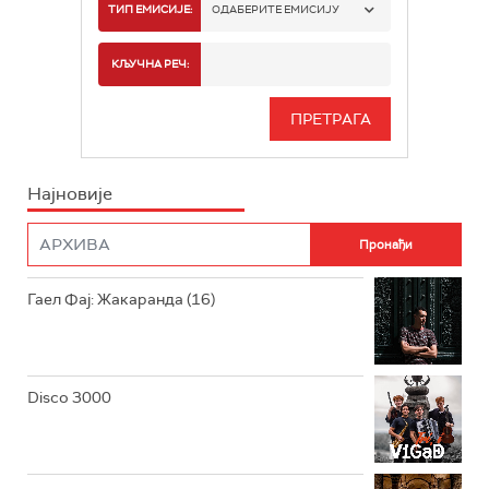
РАДИО БЕОГРАД 1
ТИП ЕМИСИЈЕ:
ОДАБЕРИТЕ ЕМИСИЈУ
РАДИО БЕОГРАД 2
СПОРТ
КЉУЧНА РЕЧ:
РАДИО БЕОГРАД 3
СЕРИЈА
БЕОГРАД 202
ИНФО
Најновије
РАДИО ПЛЕТЕНИЦА
ФИЛМ
РАДИО РОКЕНРОЛЕР
РАДИО ЏУБОКС
Гаел Фај: Жакаранда (16)
РАДИО ВРТЕШКА
РАДИО ЏЕЗЕР
Disco 3000
АРХИВ