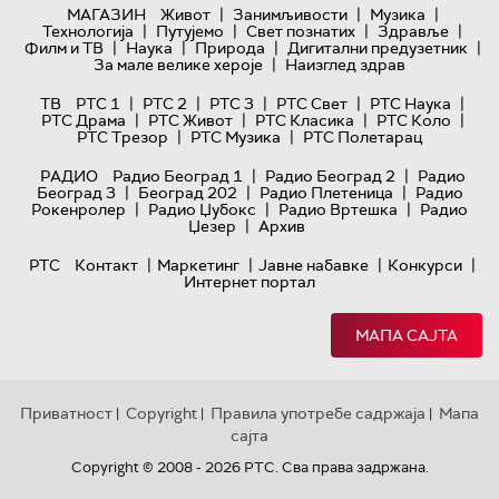
|
|
|
МАГАЗИН
Живот
Занимљивости
Музика
|
|
|
|
Технологијa
Путујемо
Свет познатих
Здравље
|
|
|
|
Филм и ТВ
Наука
Природа
Дигитални предузетник
|
За мале велике хероје
Наизглед здрав
|
|
|
|
|
ТВ
РТС 1
РТС 2
РТС 3
РТС Свет
РТС Наука
|
|
|
|
РТС Драма
РТС Живот
РТС Класика
РТС Коло
|
|
РТС Трезор
РТС Музика
РТС Полетарац
|
|
РАДИО
Радио Београд 1
Радио Београд 2
Радио
|
|
|
Београд 3
Београд 202
Радио Плетеница
Радио
|
|
|
Рокенролер
Радио Џубокс
Радио Вртешка
Радио
|
Џезер
Архив
|
|
|
|
РТС
Контакт
Маркетинг
Јавне набавке
Конкурси
Интернет портал
МАПА САЈТА
Приватност
Copyright
Правила употребе садржаја
Мапа
|
|
|
сајта
Copyright © 2008 - 2026 РТС. Сва права задржана.