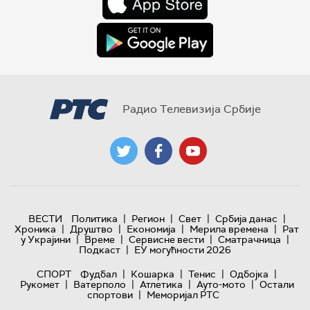
Радио Телевизија Србије
|
|
|
|
ВЕСТИ
Политика
Регион
Свет
Србија данас
|
|
|
|
Хроника
Друштво
Економија
Мерила времена
Рат
|
|
|
|
у Украјини
Време
Сервисне вести
Сматрачница
|
Подкаст
ЕУ могућности 2026
|
|
|
|
СПОРТ
Фудбал
Кошарка
Тенис
Одбојка
|
|
|
|
Рукомет
Ватерполо
Атлетика
Ауто-мото
Остали
|
спортови
Меморијал РТС