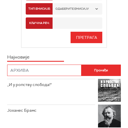
РАДИО БЕОГРАД 1
ТИП ЕМИСИЈЕ:
ОДАБЕРИТЕ ЕМИСИЈУ
РАДИО БЕОГРАД 2
СПОРТ
КЉУЧНА РЕЧ:
РАДИО БЕОГРАД 3
СЕРИЈА
БЕОГРАД 202
ИНФО
Најновије
РАДИО ПЛЕТЕНИЦА
ФИЛМ
РАДИО РОКЕНРОЛЕР
РАДИО ЏУБОКС
,,И у ропству слобода!“
РАДИО ВРТЕШКА
РАДИО ЏЕЗЕР
Јоханес Брамс
АРХИВ