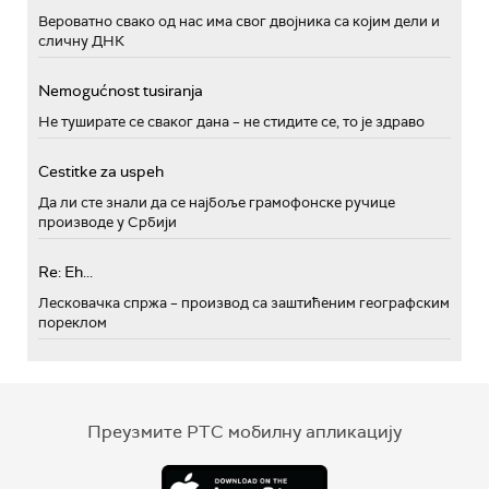
Вероватно свако од нас има свог двојника са којим дели и
сличну ДНК
Nemogućnost tusiranja
Не туширате се сваког дана – не стидите се, то је здраво
Cestitke za uspeh
Да ли сте знали да се најбоље грамофонске ручице
производе у Србији
Re: Eh...
Лесковачка спржа – производ са заштићеним географским
пореклом
Преузмите РТС мобилну апликацију