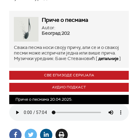
Приче о песмама
Autor:
Београд 202
Свака песма носи своју причу, али се и о свакој
песми може испричати једна или више прича.
Музички уредник: Бане Стевановић [
]
детаљније
СВЕ ЕПИЗОДЕ СЕРИЈАЛА
АУДИО ПОДКАСТ
Приче о песмама 20.04.2025.