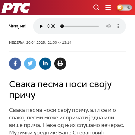
РТС
Читај ми!
НЕДЕЉА, 20.04.2025, 21:00 -> 13:14
Свака песма носи своју
причу
Свака песма носи своју причу, али се и о
свакој песми може испричати једна или
више прича. Неке од њих слушамо вечерас.
Музички уредник: Бане Стевановић