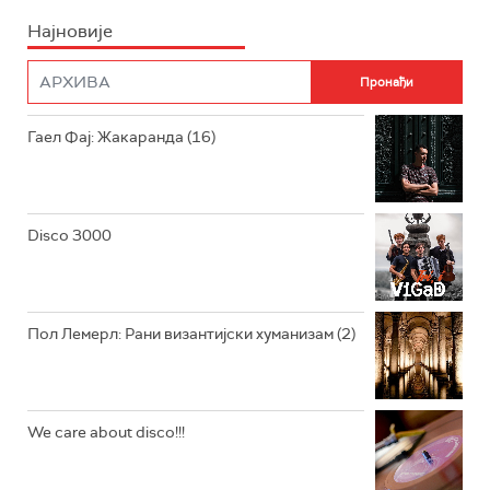
Најновије
РАДИО ПЛЕТЕНИЦА
ФИЛМ
РАДИО РОКЕНРОЛЕР
РАДИО ЏУБОКС
Гаел Фај: Жакаранда (16)
РАДИО ВРТЕШКА
РАДИО ЏЕЗЕР
Disco 3000
АРХИВ
Пол Лемерл: Рани византијски хуманизам (2)
We care about disco!!!