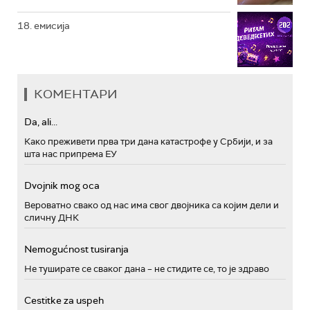
18. емисија
КОМЕНТАРИ
Da, ali...
Како преживети прва три дана катастрофе у Србији, и за
шта нас припрема ЕУ
Dvojnik mog oca
Вероватно свако од нас има свог двојника са којим дели и
сличну ДНК
Nemogućnost tusiranja
Не туширате се сваког дана – не стидите се, то је здраво
Cestitke za uspeh