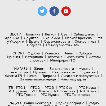
|
|
|
|
ВЕСТИ
Политика
Регион
Свет
Србија данас
|
|
|
|
Хроника
Друштво
Економија
Мерила времена
Рат
|
|
|
|
у Украјини
Време
Сервисне вести
Сматрачница
|
Подкаст
ЕУ могућности 2026
|
|
|
|
СПОРТ
Фудбал
Кошарка
Тенис
Одбојка
|
|
|
|
Рукомет
Ватерполо
Атлетика
Ауто-мото
Остали
|
спортови
Меморијал РТС
|
|
|
МАГАЗИН
Живот
Занимљивости
Музика
|
|
|
|
Технологијa
Путујемо
Свет познатих
Здравље
|
|
|
|
Филм и ТВ
Наука
Природа
Дигитални предузетник
|
За мале велике хероје
Наизглед здрав
|
|
|
|
|
ТВ
РТС 1
РТС 2
РТС 3
РТС Свет
РТС Наука
|
|
|
|
РТС Драма
РТС Живот
РТС Класика
РТС Коло
|
|
РТС Трезор
РТС Музика
РТС Полетарац
|
|
РАДИО
Радио Београд 1
Радио Београд 2
Радио