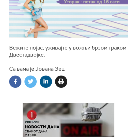
Вежите појас, уживајте у вожњи брзом траком
Двестадвојке.
Са вама је Јована Зец