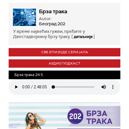
Брза трака
Autor:
Београд 202
У време највећих гужви, пређите у
Двестадвојкину брзу траку. [
]
детаљније
СВЕ ЕПИЗОДЕ СЕРИЈАЛА
АУДИО ПОДКАСТ
Брза трака 24.5.