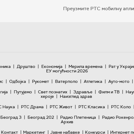
Преузмите РТС мобилну апли
|
|
|
|
оника
Друштво
Економија
Мерила времена
Рат у Украји
ЕУ могућности 2026
|
|
|
|
|
|
ис
Одбојка
Рукомет
Ватерполо
Атлетика
Ауто-мото
|
|
|
|
|
гијa
Путујемо
Свет познатих
Здравље
Филм и ТВ
Нау
|
хероје
Наизглед здрав
|
|
|
|
С Наука
РТС Драма
РТС Живот
РТС Класика
РТС Коло
|
|
|
 Београд 3
Београд 202
Радио Плетеница
Радио Рокенро
Архив
|
|
|
|
Контакт
Маркетинг
Јавне набавке
Конкурси
Интернет п