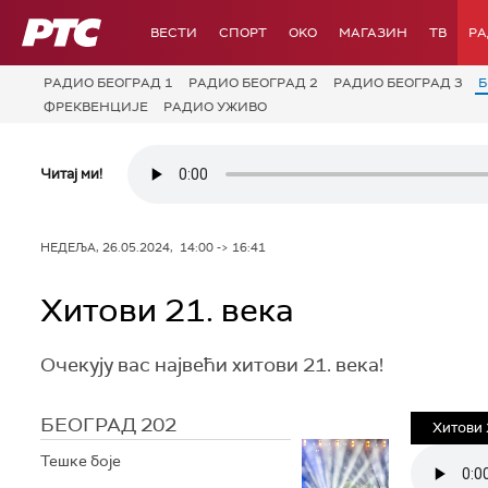
РТС
ВЕСТИ
СПОРТ
OKO
МАГАЗИН
ТВ
Р
РАДИО БЕОГРАД 1
РАДИО БЕОГРАД 2
РАДИО БЕОГРАД 3
Б
ФРЕКВЕНЦИЈЕ
РАДИО УЖИВО
Читај ми!
НЕДЕЉА, 26.05.2024, 14:00 -> 16:41
Хитови 21. века
Очекују вас највећи хитови 21. века!
БЕОГРАД 202
Хитови 
Тешке боје