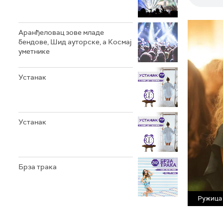
Аранђеловац зове младе
бендове, Шид ауторске, а Космај
уметнике
Устанак
Устанак
Брза трака
Ружица