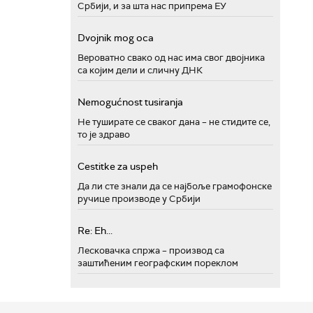
Србији, и за шта нас припрема ЕУ
Dvojnik mog oca
Вероватно свако од нас има свог двојника
са којим дели и сличну ДНК
Nemogućnost tusiranja
Не туширате се сваког дана – не стидите се,
то је здраво
Cestitke za uspeh
Да ли сте знали да се најбоље грамофонске
ручице производе у Србији
Re: Eh...
Лесковачка спржа – производ са
заштићеним географским пореклом