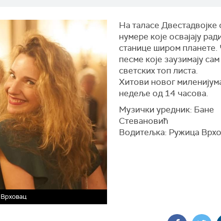
На таласе Двестадвојке 
нумере које освајају рад
станице широм планете.
песме које заузимају сам
светских топ листа.
Хитови новог миленијума
недеље од 14 часова.
Музички уредник: Бане
Стевановић
Водитељка: Ружица Врх
 Врховац