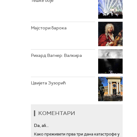
Тешке боје
АРХИВ
Мајстори барока
Рихард Вагнер: Валкира
Цвијета Зузорић
КОМЕНТАРИ
Da, ali...
Како преживети прва три дана катастрофе у