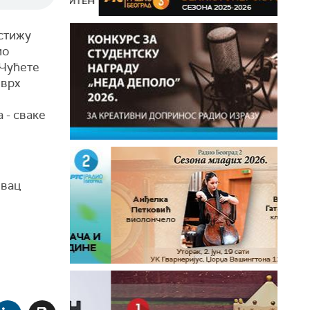
стижу
ио
 Чућете
 врх
 - сваке
овац