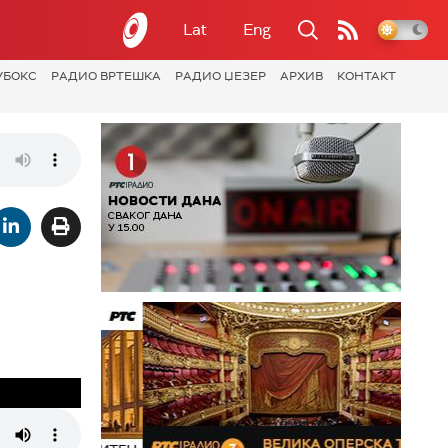
Lat
Eng
УБОКС
РАДИО ВРТЕШКА
РАДИО ЏЕЗЕР
АРХИВ
КОНТАКТ