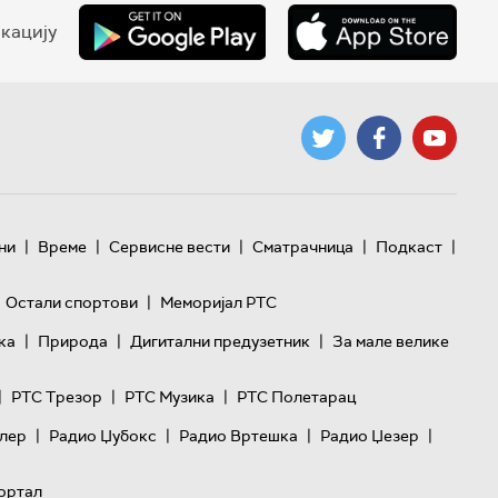
кацију
|
|
|
|
|
ни
Време
Сервисне вести
Сматрачница
Подкаст
|
Остали спортови
Меморијал РТС
|
|
|
ка
Природа
Дигитални предузетник
За мале велике
|
|
|
РТС Трезор
РТС Музика
РТС Полетарац
|
|
|
|
лер
Радио Џубокс
Радио Вртешка
Радио Џезер
ортал