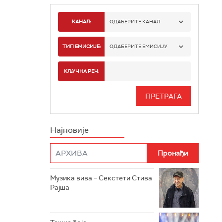
КАНАЛ:
ОДАБЕРИТЕ КАНАЛ
РАДИО БЕОГРАД 1
ТИП ЕМИСИЈЕ:
ОДАБЕРИТЕ ЕМИСИЈУ
РАДИО БЕОГРАД 2
СПОРТ
КЉУЧНА РЕЧ:
РАДИО БЕОГРАД 3
СЕРИЈА
БЕОГРАД 202
ИНФО
Најновије
РАДИО ПЛЕТЕНИЦА
ФИЛМ
РАДИО РОКЕНРОЛЕР
РАДИО ЏУБОКС
Музика вива – Секстети Стива
Рајша
РАДИО ВРТЕШКА
РАДИО ЏЕЗЕР