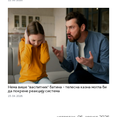
12. 06. 2026.
Нема више "васпитних" батина – телесна казна могла би
да покрене реакцију система
15. 04. 2026.
четвртак, 06. август 2026.