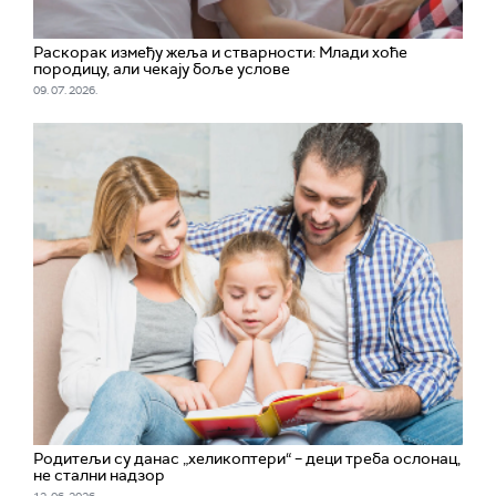
Раскорак између жеља и стварности: Млади хоће
породицу, али чекају боље услове
09. 07. 2026.
Родитељи су данас „хеликоптери“ – деци треба ослонац,
не стални надзор