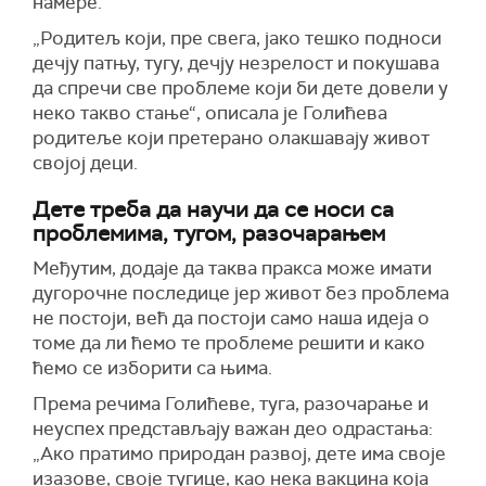
намере.
„Родитељ који, пре свега, јако тешко подноси
дечју патњу, тугу, дечју незрелост и покушава
да спречи све проблеме који би дете довели у
неко такво стање“, описала је Голићева
родитеље који претерано олакшавају живот
својој деци.
Дете треба да научи да се носи са
проблемима, тугом, разочарањем
Међутим, додаје да таква пракса може имати
дугорочне последице јер живот без проблема
не постоји, већ да постоји само наша идеја о
томе да ли ћемо те проблеме решити и како
ћемо се изборити са њима.
Према речима Голићеве, туга, разочарање и
неуспех представљају важан део одрастања:
„Ако пратимо природан развој, дете има своје
изазове, своје тугице, као нека вакцина која