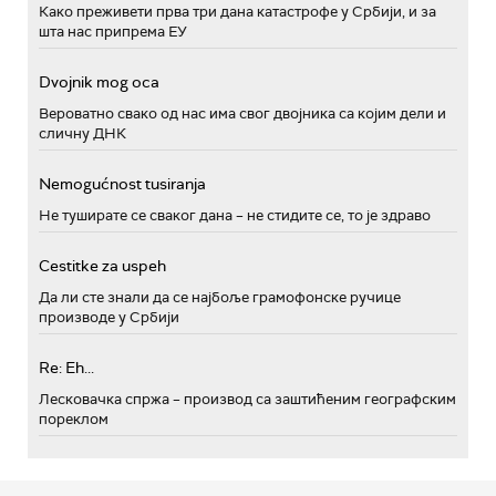
Како преживети прва три дана катастрофе у Србији, и за
шта нас припрема ЕУ
Dvojnik mog oca
Вероватно свако од нас има свог двојника са којим дели и
сличну ДНК
Nemogućnost tusiranja
Не туширате се сваког дана – не стидите се, то је здраво
Cestitke za uspeh
Да ли сте знали да се најбоље грамофонске ручице
производе у Србији
Re: Eh...
Лесковачка спржа – производ са заштићеним географским
пореклом