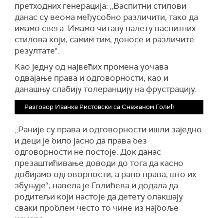
претходних генерација: „Васпитни стилови
данас су веома међусобно различити, тако да
имамо свега. Имамо читаву палету васпитних
стилова који, самим тим, доносе и различите
резултате“.
Као једну од највећих промена уочава
одвајање права и одговорности, као и
данашњу слабију толеранцију на фрустрацију.
Разговор Иванке Ристовски са Снежаном Голић
„Раније су права и одговорности ишли заједно
и деци је било јасно да права без
одговорности не постоје. Док данас
презаштићивање доводи до тога да касно
добијамо одговорности, а рано права, што их
збуњује“, навела је Голићева и додала да
родитељи који настоје да детету олакшају
сваки проблем често то чине из најбоље