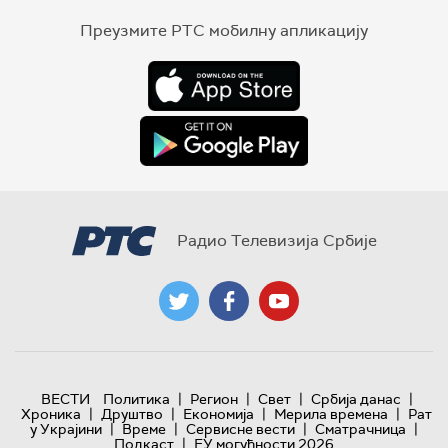
Преузмите РТС мобилну апликацију
Радио Телевизија Србије
|
|
|
|
ВЕСТИ
Политика
Регион
Свет
Србија данас
|
|
|
|
Хроника
Друштво
Економија
Мерила времена
Рат
|
|
|
|
у Украјини
Време
Сервисне вести
Сматрачница
|
Подкаст
ЕУ могућности 2026