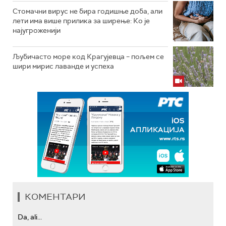
Стомачни вирус не бира годишње доба, али
лети има више прилика за ширење: Ко је
најугроженији
Љубичасто море код Крагујевца – пољем се
шири мирис лаванде и успеха
КОМЕНТАРИ
Da, ali...