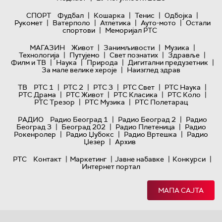
|
|
|
|
СПОРТ
Фудбал
Кошарка
Тенис
Одбојка
|
|
|
|
Рукомет
Ватерполо
Атлетика
Ауто-мото
Остали
|
спортови
Меморијал РТС
|
|
|
МАГАЗИН
Живот
Занимљивости
Музика
|
|
|
|
Технологијa
Путујемо
Свет познатих
Здравље
|
|
|
|
Филм и ТВ
Наука
Природа
Дигитални предузетник
|
За мале велике хероје
Наизглед здрав
|
|
|
|
|
ТВ
РТС 1
РТС 2
РТС 3
РТС Свет
РТС Наука
|
|
|
|
РТС Драма
РТС Живот
РТС Класика
РТС Коло
|
|
РТС Трезор
РТС Музика
РТС Полетарац
|
|
РАДИО
Радио Београд 1
Радио Београд 2
Радио
|
|
|
Београд 3
Београд 202
Радио Плетеница
Радио
|
|
|
Рокенролер
Радио Џубокс
Радио Вртешка
Радио
|
Џезер
Архив
|
|
|
|
РТС
Контакт
Маркетинг
Јавне набавке
Конкурси
Интернет портал
МАПА САЈТА