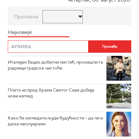
Прогноза
Најновије
Италијан бацио добитни листић, пронашли га
радници градске чистоће
Плато испред Храма Светог Саве добија
нови изглед
Како ће изгледати људи будућности – да ли и
даље еволуирамо