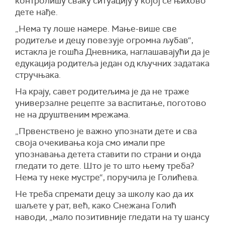
контролишу сваку ситуацију у којој се њихово
дете нађе.
„Нема ту лоше намере. Мање-више све
родитеље и децу повезује огромна љубав“,
истакла је гошћа Дневника, наглашавајући да је
едукација родитеља један од кључних задатака
стручњака.
На крају, савет родитељима је да не траже
универзалне рецепте за васпитање, поготово
не на друштвеним мрежама.
„Првенствено је важно упознати дете и сва
своја очекивања која смо имали пре
упознавања детета ставити по страни и онда
гледати то дете. Што је то што њему треба?
Нема ту неке мустре“, поручила је Голићева.
Не треба спремати децу за школу као да их
шаљете у рат, већ, како Снежана Голић
наводи, „мало позитивније гледати на ту шансу