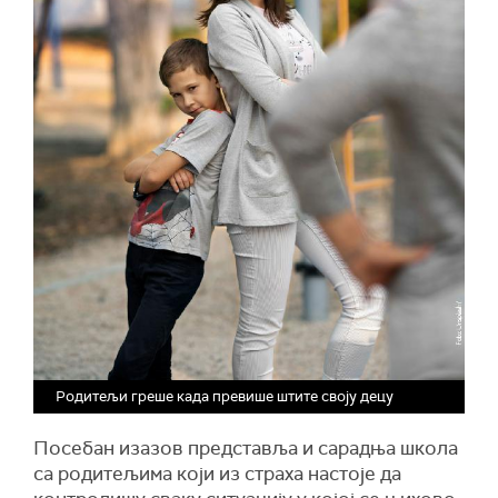
Родитељи греше када превише штите своју децу
Посебан изазов представља и сарадња школа
са родитељима који из страха настоје да