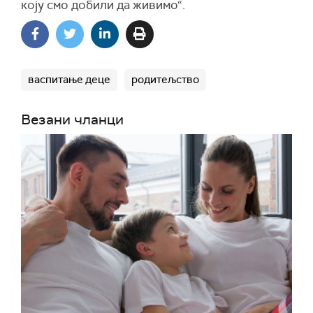
коју смо добили да живимо“.
васпитање деце
родитељство
Везани чланци