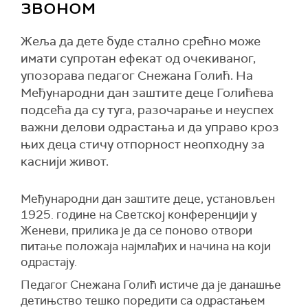
звоном
Жеља да дете буде стално срећно може
имати супротан ефекат од очекиваног,
упозорава педагог Снежана Голић. На
Међународни дан заштите деце Голићева
подсећа да су туга, разочарање и неуспех
важни делови одрастања и да управо кроз
њих деца стичу отпорност неопходну за
каснији живот.
Међународни дан заштите деце, установљен
1925. године на Светској конференцији у
Женеви, прилика је да се поново отвори
питање положаја најмлађих и начина на који
одрастају.
Педагог Снежана Голић истиче да је данашње
детињство тешко поредити са одрастањем