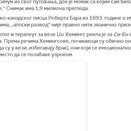
имум из свог путовања, док је момак са којим сам бил
.“ Снимак има 1,9 милиона прегледа.
ко-канадског писца Роберта Бара из 1893. године о му
има, „алпски развод“ није правно нити званично приз
лог и терапеут за везе Џо Хемингс рекла је за
Си-Ен-
а. Према речима Хемингсове, починиоци су обично они
а су у вези, избегавају брак), они који се емоционалн
уместо да се позабаве узроком.