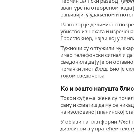
Термин „алпски развод“ (
alpi
авантуре на отвореном, када 
рањивији, у удаљеном и поте
Разговор је делимично покрен
убиство из нехата и изречена 
Гросглокнер, највишој у земљ
Тужиоци су оптужили мушкарц
имао телефонски сигнал и да 
сведочила да ју је он оставио
немачки лист
Билд
. Био је с
током сведочења.
Ко и зашто напушта блис
Током суђења, жене су почел
саму и схватиш да му се никад
на изолованој планинској ста
У објави на платформи
Икс
(
дивљином а у пратећем текст