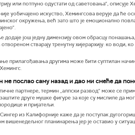
трију или потпуно одустати од саветовања“, описује 
није уобичајено искуство, Хемингсова верује да ће о
нинског окружења, већ зато што је емоционално пов
јено“.
 додаје још једну димензију овом обрасцу понашања,
 отвореном стварају тренутну хијерархију: ко води, ко
ање прилагођавања другима може бити суптилан начи
 Хемингс.
он ме послао саму назад и дао ми смеће да пон
ичне партнере, термин „алпски развод“ може се приме
заштите друге мушке фигуре за које су мислиле да могу
породице и пријатељи.
Сингер из Калифорније каже да је поступак дугогори
ом вишенедељног планинарења јер је оставио у ситуациј