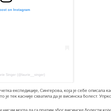
 post on Instagram
rie Singer (@laurie__singer)
етка експедиције, Сингерова, која је себе описала ка
то је тек касније схватила да је висинска болест. Упрк
 нисам могла да га пратим због висинске болести коју 