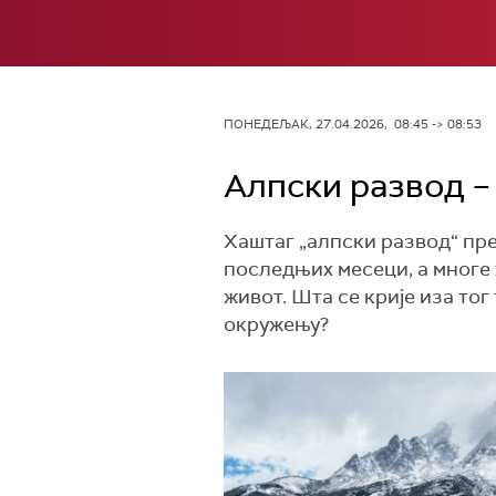
ПОНЕДЕЉАК, 27.04.2026, 08:45 -> 08:53
Алпски развод – 
Хаштаг „алпски развод“ пр
последњих месеци, а многе 
живот. Шта се крије иза то
окружењу?