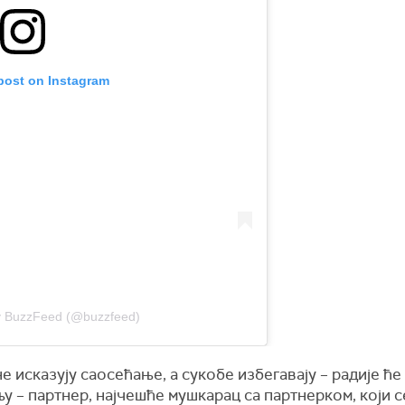
 post on Instagram
by BuzzFeed (@buzzfeed)
е исказују саосећање, а сукобе избегавају – радије ће
у – партнер, најчешће мушкарац са партнерком, који 