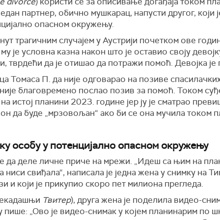
ne divorce
) користи се за описивање догађаја током п
један партнер, обично мушкарац, напусти другог, који 
нцијално опасном окружењу.
ут трагичним случајем у Аустрији почетком ове године
му је условна казна након што је оставио своју девој
и, тврдећи да је отишао да потражи помоћ. Девојка ј
а Томаса П. да није одговарао на позиве спасилачких
није благовремено послао позив за помоћ. Током суђе
 на истој планини 2023. године јер ју је сматрао преви
клон да буде „мрзовољан“ ако би се она мучила током п
ку особу у потенцијално опасном окружењу
е да деле личне приче на мрежи. „Идеш са њим на пла
а ниси свиђала“, написала је једна жена у снимку на Тик
зи и који је прикупио скоро пет милиона прегледа.
некадашњи
Твитер
), друга жена је поделила видео-сни
у пише: „Ово је видео-снимак у којем планинарим по 