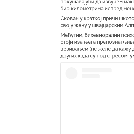
покушавајући да извучем макс
био километрима испред мене
Скован у краткој причи шкотс
своју жену у швајцарским Алп
Међутим, бихевиорални психо
стоји иза њега препознатљив
везивањем (не желе да кажу д
других када су под стресом, 