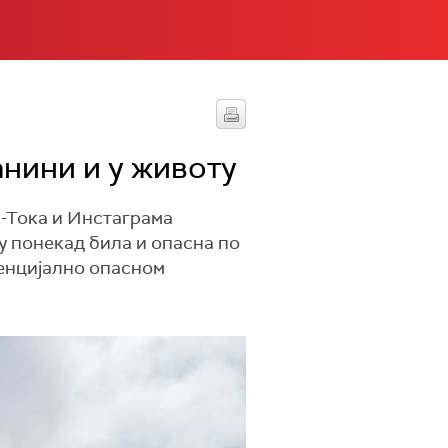
анини и у животу
к-Тока и Инстаграма
у понекад била и опасна по
тенцијално опасном