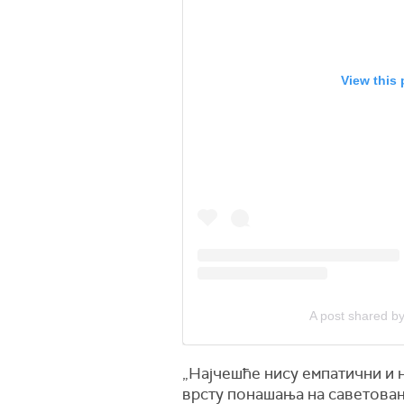
View this
A post shared 
„Најчешће нису емпатични и н
врсту понашања на саветовањ