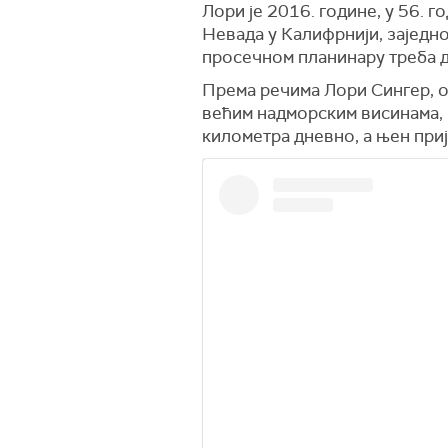
Лори је 2016. године, у 56. 
Невада у Калифрнији, заједн
просечном планинару треба дв
Према речима Лори Сингер, он
већим надморским висинама, и
километра дневно, а њен прија