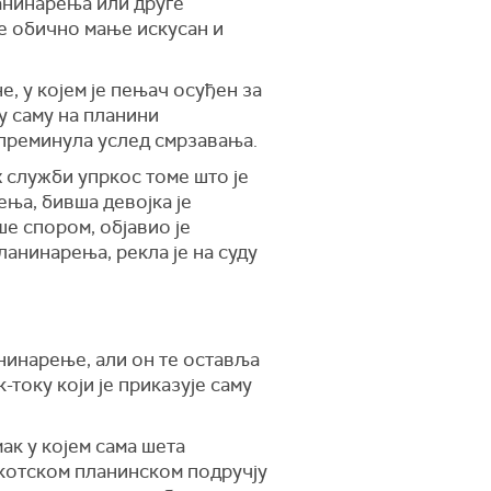
ланинарења или друге
је обично мање искусан и
, у којем је пењач осуђен за
ку саму на планини
е преминула услед смрзавања.
 служби упркос томе што је
ња, бивша девојка је
ше спором, објавио је
ланинарења, рекла је на суду
нинарење, али он те оставља
-току који је приказује саму
мак у којем сама шета
шкотском планинском подручју