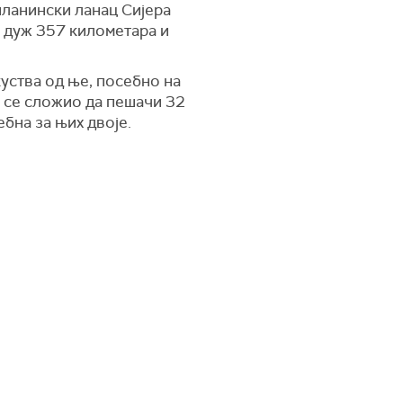
 планински ланац Сијера
а дуж 357 километара и
куства од ње, посебно на
р се сложио да пешачи 32
ебна за њих двоје.