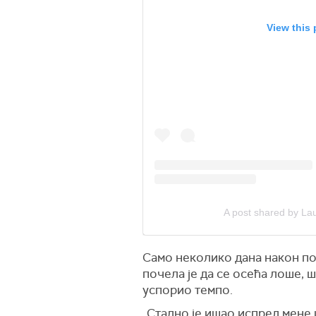
View this
A post shared by Lau
Само неколико дана након поч
почела је да се осећа лоше, ш
успорио темпо.
„Стално је ишао испред мене и