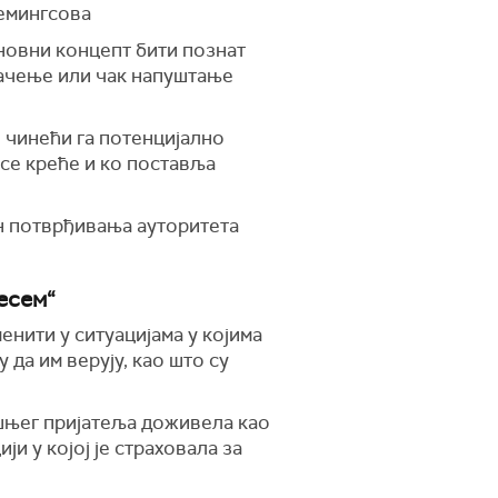
Хемингсова
сновни концепт бити познат
лачење или чак напуштање
 чинећи га потенцијално
 се креће и ко поставља
н потврђивања ауторитета
есем“
нити у ситуацијама у којима
 да им верују, као што су
шњег пријатеља доживела као
и у којој је страховала за