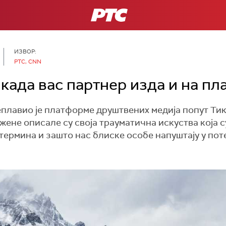
РТС
ИЗВОР:
РТС, CNN
када вас партнер изда и на пл
еплавио је платформе друштвених медија попут Ти
жене описале су своја трауматична искуства која с
г термина и зашто нас блиске особе напуштају у по