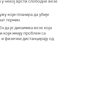
а у некој врсти слободне везе
жу који планира да убије
нат термин.
Ен
да је динамика везе која
 који имају проблем са
о и физички дистанцирају од