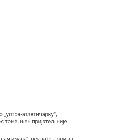
о „ултра-атлетичарку“,
ос томе, њен пријатељ није
сам имала“, рекла је Лори за