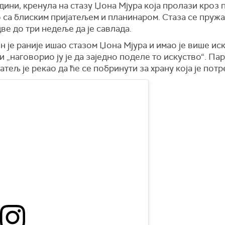
години, кренула на стазу Џона Мјура која пролази кроз
о са блиским пријатељем и планинаром. Стаза се пруж
е до три недеље да је савлада.
 је раније ишао стазом Џона Мјура и имао је више ис
 „наговорио ју је да заједно поделе то искуство“. Па
тељ је рекао да ће се побринути за храну која је потр