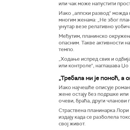
или чак може напустити прос
Иако „алпски развод“ можда 
многим женама: „Не због пла
унутар везе релативно уобича
Међутим, планинско окружење
опасним. Такве активности на
темпо.
„Ходање испред свих и одбиј
или контроле“, наглашава Џо
„Требала ми је помоћ, а 
Иако најчешће описује романт
жене остају без подршке или 
очеви, браћа, други чланови 
Страствена планинарка Лори 
издају када се разболела ток
свој живот.