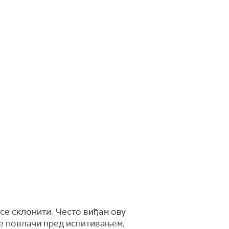
 се склонити. Често виђам ову
се повлачи пред испитивањем,