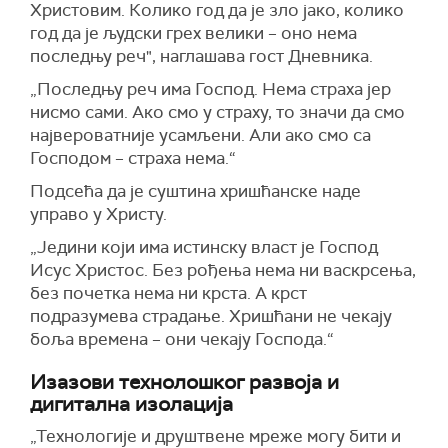
Христовим. Колико год да је зло јако, колико
год да је људски грех велики – оно нема
последњу реч", наглашава гост Дневника.
„Последњу реч има Господ. Нема страха јер
нисмо сами. Ако смо у страху, то значи да смо
највероватније усамљени. Али ако смо са
Господом – страха нема.“
Подсећа да је суштина хришћанске наде
управо у Христу.
„Једини који има истинску власт је Господ
Исус Христос. Без рођења нема ни васкрсења,
без почетка нема ни крста. А крст
подразумева страдање. Хришћани не чекају
боља времена – они чекају Господа.“
Изазови технолошког развоја и
дигитална изолација
„Технологије и друштвене мреже могу бити и