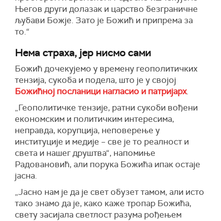
Његов други долазак и царство безграничне
љубави Божје. Зато је Божић и припрема за
то.“
Нема страха, јер нисмо сами
Божић дочекујемо у времену геополитичких
тензија, сукоба и подела, што је у својој
Божићној посланици нагласио и патријарх
.
„Геополитичке тензије, ратни сукоби вођени
економским и политичким интересима,
неправда, корупција, неповерење у
институције и медије – све је то реалност и
света и нашег друштва“, напомиње
Радовановић, али порука Божића ипак остаје
јасна.
„Јасно нам је да је свет обузет тамом, али исто
тако знамо да је, како каже тропар Божића,
свету засијала светлост разума рођењем