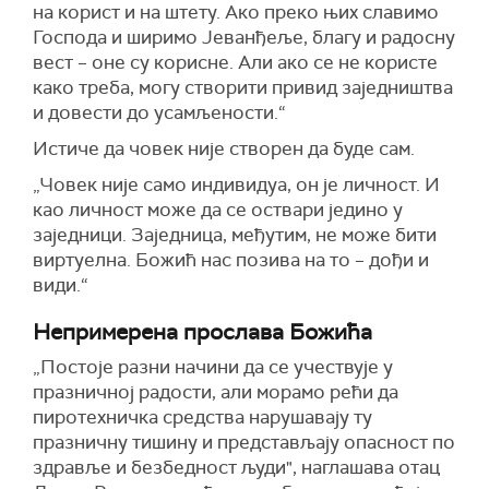
на корист и на штету. Ако преко њих славимо
Господа и ширимо Јеванђеље, благу и радосну
вест – оне су корисне. Али ако се не користе
како треба, могу створити привид заједништва
и довести до усамљености.“
Истиче да човек није створен да буде сам.
„Човек није само индивидуа, он је личност. И
као личност може да се оствари једино у
заједници. Заједница, међутим, не може бити
виртуелна. Божић нас позива на то – дођи и
види.“
Непримерена прослава Божића
„Постоје разни начини да се учествује у
празничној радости, али морамо рећи да
пиротехничка средства нарушавају ту
празничну тишину и представљају опасност по
здравље и безбедност људи", наглашава отац