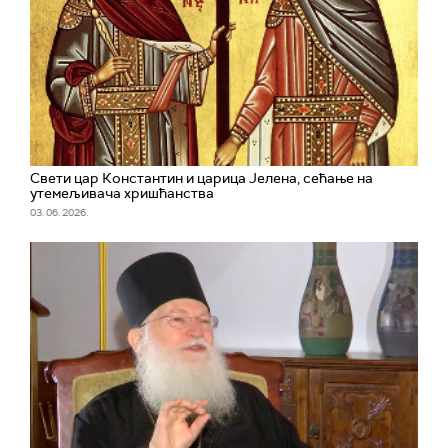
Свети цар Константин и царица Јелена, сећање на
утемељивача хришћанства
03. 06. 2026.