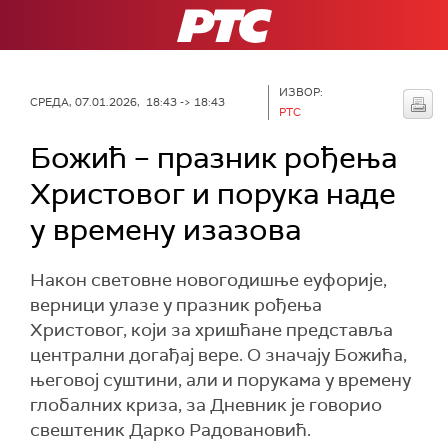
РТС
ИЗВОР:
СРЕДА, 07.01.2026, 18:43 -> 18:43
РТС
Божић – празник рођења
Христовог и порука наде
у времену изазова
Након световне новогодишње еуфорије,
верници улазе у празник рођења
Христовог, који за хришћане представља
централни догађај вере. О значају Божића,
његовој суштини, али и порукама у времену
глобалних криза, за Дневник је говорио
свештеник Дарко Радовановић.