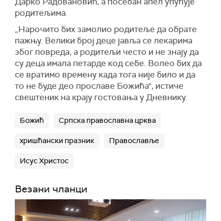
Дарко Радовановић, а посебан апел упућује
родитељима.
„Нарочито бих замолио родитеље да обрате
пажњу. Велики број деце јавља се лекарима
због повреда, а родитељи често и не знају да
су деца имала петарде код себе. Волео бих да
се вратимо времену када тога није било и да
то не буде део прославе Божића", истиче
свештеник на крају гостовања у Дневнику.
Божић
Српска православна црква
хришћански празник
Православље
Исус Христос
Везани чланци