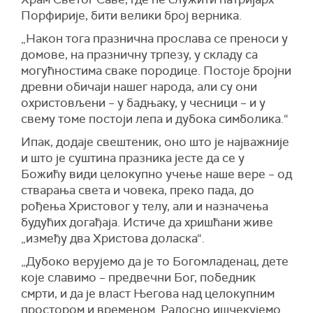
Порфирије, бити велики број верника.
„Након тога празнична прослава се преноси у
домове, на празничну трпезу, у складу са
могућностима сваке породице. Постоје бројни
древни обичаји нашег народа, али су они
охристовљени – у бадњаку, у чесници – и у
свему томе постоји лепа и дубока симболика.“
Ипак, додаје свештеник, оно што је најважније
и што је суштина празника јесте да се у
Божићу види целокупно учење наше вере – од
стварања света и човека, преко пада, до
рођења Христовог у телу, али и назначења
будућих догађаја. Истиче да хришћани живе
„између два Христова доласка“.
„Дубоко верујемо да је то Богомладенац, дете
које славимо – предвечни Бог, победник
смрти, и да је власт Његова над целокупним
простором и временом. Радосно ишчекујемо