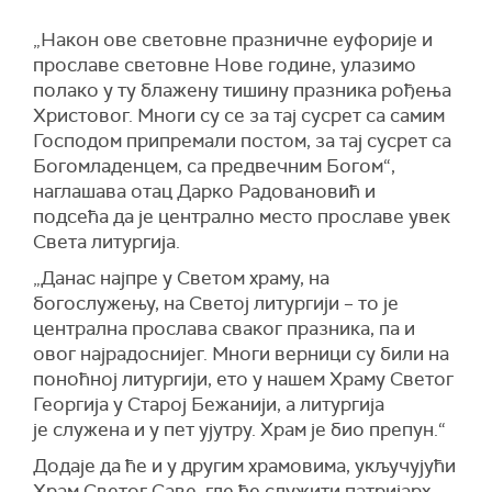
„Након ове световне празничне еуфорије и
прославе световне Нове године, улазимо
полако у ту блажену тишину празника рођења
Христовог. Многи су се за тај сусрет са самим
Господом припремали постом, за тај сусрет са
Богомладенцем, са предвечним Богом“,
наглашава отац Дарко Радовановић и
подсећа да је централно место прославе увек
Света литургија.
„Данас најпре у Светом храму, на
богослужењу, на Светој литургији – то је
централна прослава сваког празника, па и
овог најрадоснијег. Многи верници су били на
поноћној литургији, ето у нашем Храму Светог
Георгија у Старој Бежанији, а литургија
је служена и у пет ујутру. Храм је био препун.“
Додаје да ће и у другим храмовима, укључујући
Храм Светог Саве, где ће служити патријарх