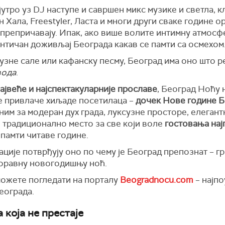
 јутро уз DJ наступе и савршен микс музике и светла, 
 Хала, Freestyler, Ласта и многи други сваке године о
препричавају. Ипак, ако више волите интимну атмосфе
ентичан доживљај Београда какав се памти са осмехом
узне сале или кафанску песму, Београд има оно што р
вода
.
ајвеће и најспектакуларније прославе
, Београд Ноћу 
не привлаче хиљаде посетилаца –
дочек Нове године Б
оним за модеран дух града, луксузне просторе, елегант
ећ традиционално место за све који воле
гостовања нај
 памти читаве године.
ције потврђују оно по чему је Београд препознат – гра
аборавну новогодишњу ноћ.
можете погледати на порталу
Beogradnocu.com
– најпо
еограда.
 која не престаје