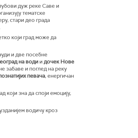
клубови дуж реке Саве и
рганизују тематске
ру, стари део града
.
етко који град може да
нуди и две посебне
еоград на води
и
дочек Нове
не забаве и поглед на реку
познатијих певача
, енергичан
д који зна да споји емоцију,
узданијем водичу кроз