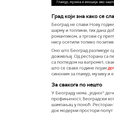
Гламур, музика и емоција: ево заш
Град који зна како се сл
Београд не слави Нову годин
шарму и топлини, тих дана до
романтиком, а тргови су преп
нису осетили толико позитив
Оно што Београд разликује од
доживљај. Од ресторана са пет
са погледом на ватромет, сва
што се сваке године појам
до
синоним за гламур, музику и е
За свакога по нешто
У Београду нема „једног" доче
профињеност, београдски хот
шампањац у поноћ. Ресторан 
док модерни простори попут