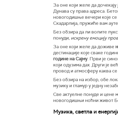
За оне који желе да дочекају
Дунава су права адреса. Бетон
новогодишње вечери које се 
Скадарлија, пружиће вам аут
Без обзира да ли волите лукс
понуди,
искрену емоцију про
За оне који желе да доживе
н
дестинације које сваке годи
године на Сајму
. Први је син
који одузима дах. Други је в
провод и атмосферу каква се
Без обзира на избор, обе лока
музику и гламур у једну нез
Све актуелне понуде и цене 
новогодишњи ноћни живот Б
Музика, светла и енергија