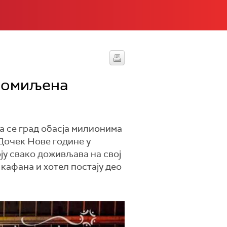
д омиљена
да се град обасја милионима
 Дочек Нове године у
оју свако доживљава на свој
 кафана и хотел постају део