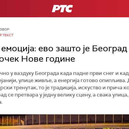
РТС
ЗВОР:
Р ТЕКСТ
 емоција: ево зашто је Београ
дочек Нове године
чно у ваздуху Београда када падне први снег и ка
ејанији, улице живље, а енергија готово опипљива.
ски тренутак, то је традиција, искуство и прича к
ад се претвара у једну велику сцену, а свака улица,
.