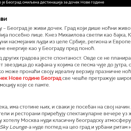
то је Београд омиљена дестинација за дочек Нове године
ави
у – Београд је живи дочек. Град који дише ноћни жив
бија посебно лице. Кнез Михаилова светли као бајка,
уни насмејаних људи из целе Србије, региона и Европе
не енергије као у Београду пред поноћ.
 других градова јесте спонтаност. Овде се не планира
 звездица до кафана у којима се песма чује до јутра, 
ко може пронаћи своју идеалну верзију празничне ноћ
чек Нове године Београд
све чешће претражује широм
моцију које се памте.
ка, има стотине њих, и сваки је посебан на свој начин
ели и ресторани приређују спектакуларне вечере уз ж
у хотелу Москва нуди класичну београдску атмосферу
Sky Lounge
-а нуде поглед на цео град и урбани ритам 