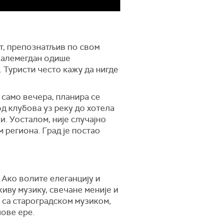
от, препознатљив по свом
 Калемегдан одише
. Туристи често кажу да нигде
 само вечера, планира се
од клубова уз реку до хотела
и. Уосталом, није случајно
 региона. Град је постао
. Ако волите елеганцију и
иву музику, свечане меније и
 са староградском музиком,
нове ере.