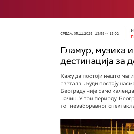
И
СРЕДА, 05.11.2025, 13:58 -> 15:02
П
Гламур, музика и
дестинација за 
Кажу да постоји нешто маги
светала. Људи постају насм
Београду није само календар
начин. У том периоду, Беогр
тог незаборавног спектакла