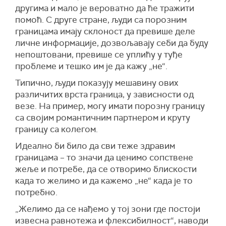
другима и мало је вероватно да ће тражити
помоћ. С друге стране, људи са порозним
границама имају склоност да превише деле
личне информације, дозвољавају себи да буду
непоштовани, превише се уплићу у туђе
проблеме и тешко им је да кажу „не“.
Типично, људи показују мешавину ових
различитих врста граница, у зависности од
везе. На пример, могу имати порозну границу
са својим романтичним партнером и круту
границу са колегом.
Идеално би било да сви теже здравим
границама – то значи да ценимо сопствене
жеље и потребе, да се отворимо блискости
када то желимо и да кажемо „не“ када је то
потребно.
„Желимо да се нађемо у тој зони где постоји
извесна равнотежа и флексибилност“, наводи