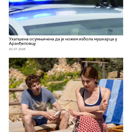
Ухапшена осумњичена да је ножем избола мушкарца у
Аранђеловцу
20. 07. 2026.