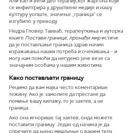
Али као и већи део терапијског жаргона који
се инфилтрира у друштвене медије и нашу
културу уопште, значење „граница“ се
изгубило у преводу.
Недра Гловер Тавваб, терапеуткиња и ауторка
књиге
Постави границе, пронађи мир
истиче
да је постављање граница здрав начин
изражавања наших потреба и очекивања – и
могу нам помоћи да негујемо јаче везе са
значајним особама у нашим животима.
Како постављати границу
Рецимо да вам мајка често коментарише
тежину. Ако је замолите да престане да
помиње вашу килажу, то је захтев, а не
граница.
Ако она игнорише тај захтев, онда можете
поставити границу. Један од начина је да
спречите да њено мишљење о вашем телу