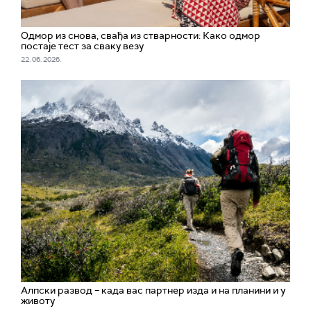
Одмор из снова, свађа из стварности: Како одмор
постаје тест за сваку везу
22. 06. 2026.
Алпски развод – када вас партнер изда и на планини и у
животу