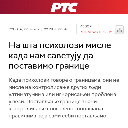
РТС
ИЗВОР:
СУБОТА, 27.09.2025, 22:29 -> 22:34
РТС, NEW YORK TIMES
На шта психолози мисле
када нам саветују да
поставимо границе
Када психолози говоре о границама, они не
мисле на контролисање других људи
ултиматумима или игнорисањем проблема
у вези. Постављање границе значи
контролисање сопственог понашања
правилима која сами себи постављамо.