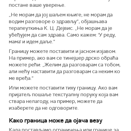
постане ваше уверење.
„Не морам да јој шаљем књиге; не морам да
водим разговоре о здрављу“, објашњава
терапеуткиња К. Ц. Дејвис. „Не морам да је
убеђујем да сам здрава. Само кажем: 'У реду,
мама' и идем даље.“
Границу можете поставити и јасном изјавом.
На пример, ако вам се тинејџер дрско обраћа
можете рећи: „Желим да разговарам са тобом,
али нећу наставити да разговарам са неким ко
ме вређа.“
Или можете поставити тиху границу. Ако вам
пријатељ пошаље текстуалну поруку која вам
ствара нелагоду, на пример, можете да
изаберете да не одговорите.
Како граница може да ојача везу
Када постављамо ограничења или границе за