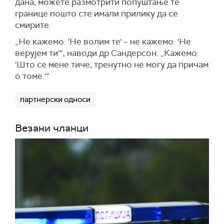
дана, можете размотрити попуштање те
границе пошто сте имали прилику да се
смирите.
„Не кажемо: 'Не волим те' – не кажемо: 'Не
верујем ти'“, наводи др Сандерсон. „Кажемо:
'Што се мене тиче, тренутно не могу да причам
о томе.'“
партнерски односи
Везани чланци