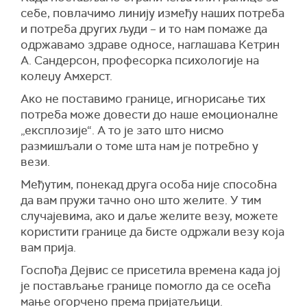
себе, повлачимо линију између наших потреба
и потреба других људи – и то нам помаже да
одржавамо здраве односе, наглашава Кетрин
А. Сандерсон, професорка психологије на
колеџу Амхерст.
Ако не поставимо границе, игнорисање тих
потреба може довести до наше емоционалне
„експлозије“. А то је зато што нисмо
размишљали о томе шта нам је потребно у
вези.
Међутим, понекад друга особа није способна
да вам пружи тачно оно што желите. У тим
случајевима, ако и даље желите везу, можете
користити границе да бисте одржали везу која
вам прија.
Госпођа Дејвис се присетила времена када јој
је постављање границе помогло да се осећа
мање огорчено према пријатељици.