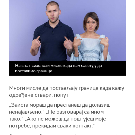
На шта психолози мисле када нам саветују да
поставимо границе
Многи мисле да постављају границе када кажу
одређене ствари, попут:
„Заиста мораш да престанеш да долазиш
ненајављено.“ „Не разговарај са мном
тако.“ „Ако не можеш да поштујеш моје
потребе, прекидам сваки контакт.“