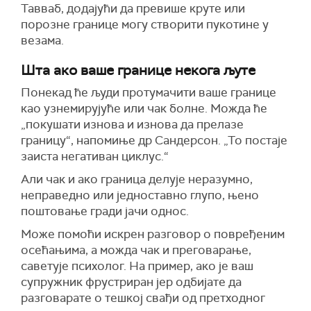
Тавваб, додајући да превише круте или
порозне границе могу створити пукотине у
везама.
Шта ако ваше границе некога љуте
Понекад ће људи протумачити ваше границе
као узнемирујуће или чак болне. Можда ће
„покушати изнова и изнова да прелазе
границу“, напомиње др Сандерсон. „То постаје
заиста негативан циклус.“
Али чак и ако граница делује неразумно,
неправедно или једноставно глупо, њено
поштовање гради јачи однос.
Може помоћи искрен разговор о повређеним
осећањима, а можда чак и преговарање,
саветује психолог. На пример, ако је ваш
супружник фрустриран јер одбијате да
разговарате о тешкој свађи од претходног