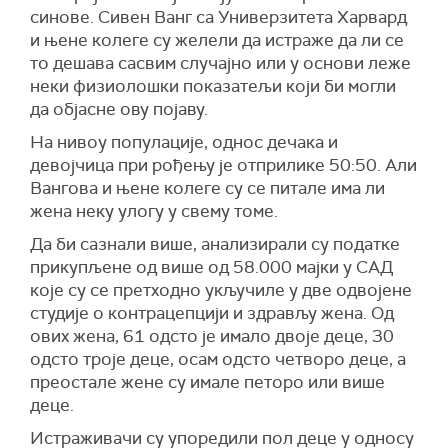
синове. Сивен Ванг са Универзитета Харвард
и њене колеге су желели да истраже да ли се
то дешава сасвим случајно или у основи леже
неки физиолошки показатељи који би могли
да објасне ову појаву.
На нивоу популације, однос дечака и
девојчица при рођењу је отприлике 50:50. Али
Вангова и њене колеге су се питале има ли
жена неку улогу у свему томе.
Да би сазнали више, анализирали су податке
прикупљене од више од 58.000 мајки у САД
које су се претходно укључиле у две одвојене
студије о контрацепцији и здрављу жена. Од
ових жена, 61 одсто је имало двоје деце, 30
одсто троје деце, осам одсто четворо деце, а
преостале жене су имале петоро или више
деце.
Истраживачи су упоредили пол деце у односу