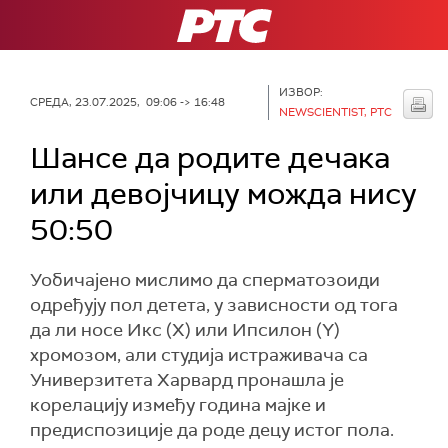
РТС
ИЗВОР:
СРЕДА, 23.07.2025, 09:06 -> 16:48
NEWSCIENTIST, РТС
Шансе да родите дечака
или девојчицу можда нису
50:50
Уобичајено мислимо да сперматозоиди
одређују пол детета, у зависности од тога
да ли носе Икс (X) или Ипсилон (Y)
хромозом, али студија истраживача са
Универзитета Харвард пронашла је
корелацију између година мајке и
предиспозиције да роде децу истог пола.