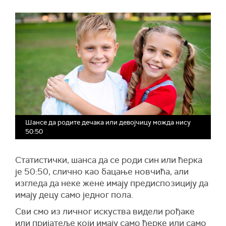
Шансе да родите дечака или девојчицу можда нису
50:50
Статистички, шанса да се роди син или ћерка
је 50:50, слично као бацање новчића, али
изгледа да неке жене имају предиспозицију да
имају децу само једног пола.
Сви смо из личног искуства видели рођаке
или пријатеље који имају само ћерке или само