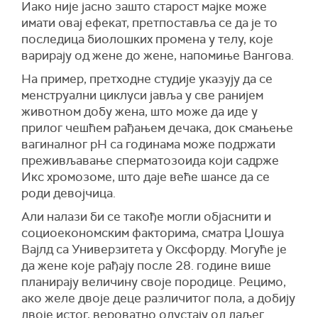
Иако није јасно зашто старост мајке може
имати овај ефекат, претпоставља се да је то
последица биолошких промена у телу, које
варирају од жене до жене, напомиње Вангова.
На пример, претходне студије указују да се
менструални циклуси јавља у све ранијем
животном добу жена, што може да иде у
прилог чешћем рађањем дечака, док смањење
вагиналног pH са годинама може подржати
преживљавање сперматозоида који садрже
Икс хромозоме, што даје веће шансе да се
роди девојчица.
Али налази би се такође могли објаснити и
социоекономским факторима, сматра Џошуа
Вајлд са Универзитета у Оксфорду. Могуће је
да жене које рађају после 28. године више
планирају величину своје породице. Рецимо,
ако желе двоје деце различитог пола, а добију
двоје истог, вероватно одустају од даљег