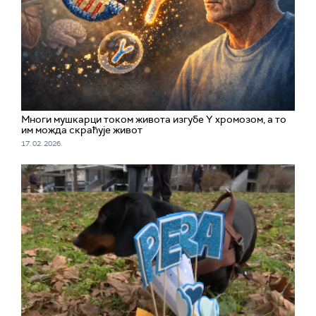
Многи мушкарци током живота изгубе Y хромозом, а то
им можда скраћује живот
17. 02. 2026.