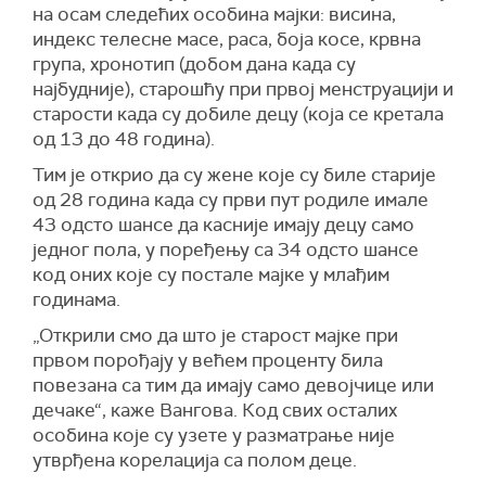
на осам следећих особина мајки: висина,
индекс телесне масе, раса, боја косе, крвна
група, хронотип (добом дана када су
најбудније), старошћу при првој менструацији и
старости када су добиле децу (која се кретала
од 13 до 48 година).
Тим је открио да су жене које су биле старије
од 28 година када су први пут родиле имале
43 одсто шансе да касније имају децу само
једног пола, у поређењу са 34 одсто шансе
код оних које су постале мајке у млађим
годинама.
„Открили смо да што је старост мајке при
првом порођају у већем проценту била
повезана са тим да имају само девојчице или
дечаке“, каже Вангова. Код свих осталих
особина које су узете у разматрање није
утврђена корелација са полом деце.