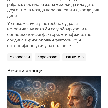
рађања, док млађа жена у жељи да има дете
другог пола можда неће оклевати да роди још
деце.
У сваком случају, потребна су даља
истраживања како би се у обзир узели и
социоекономски фактори, утицај животне
средине и физиолошки фактори који
потенцијално утичу на пол бебе.
Y хромозом
X хромозом
пол детета
Везани чланци