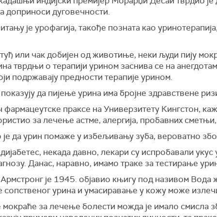
Некадашњи индијски премијер Морарџи Десаи тврдио је
да доприноси дуговечности.
 питању је урофагија, такође позната као уринотерапија
, туђ или чак добијен од животиње, неки људи пију мо
ина тврдњи о терапији урином заснива се на анегдота
оји подржавају предности терапије урином.
 показују да пијење урина има бројне здравствене риз
ач фармацеутске праксе на Универзитету Кингстон, каже
ристио за лечење астме, алергија, пробавних сметњи, 
је да урин помаже у избељивању зуба, вероватно због
а дијабетес, некада давно, лекари су испробавали укус
агнозу. Данас, наравно, имамо траке за тестирање урин
Армстронг је 1945. објавио књигу под називом Вода ж
ње сопственог урина и умасиравање у кожу може излеч
е мокраће за лечење болести можда је имало смисла 