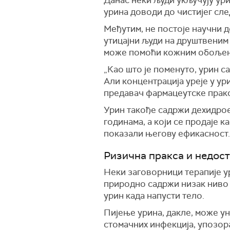
урина доводи до чистијег сл
Међутим, не постоје научни д
утицајни људи на друштвеним
може помоћи кожним обољењи
„Као што је поменуто, урин с
Али концентрација уреје у ур
предавач фармацеутске пракс
Урин такође садржи дехидрое
годинама, а који се продаје 
показали његову ефикасност.
Ризична пракса и недост
Неки заговорници терапије ур
природно садржи низак ниво 
урин када напусти тело.
Пијење урина, дакле, може ун
стомачних инфекција, упозор