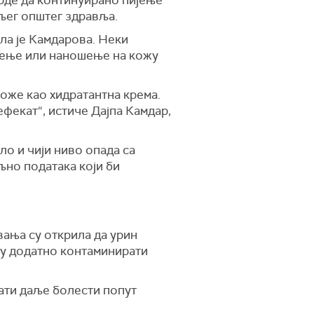
ољег општег здравља.
кла је Камдарова. Неки
ијење или наношење на кожу
коже као хидратантна крема.
ефекат“, истиче Дајпа Камдар,
о и чији ниво опада са
љно података који би
вања су открила да урин
огу додатно контаминирати
вати даље болести попут