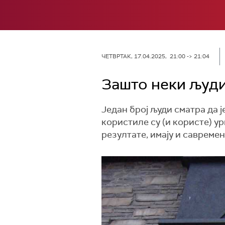
ЧЕТВРТАК, 17.04.2025, 21:00 -> 21:04
Зашто неки људи
Један број људи сматра да 
користиле су (и користе) у
резултате, имају и савреме