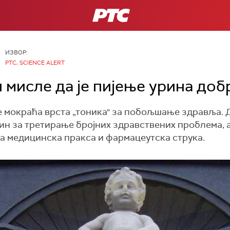
РТС
ИЗВОР:
РТС, SCIENCE ALERT
 мисле да је пијење урина доб
је мокраћа врста „тоника" за побољшање здравља.
рин за третирање бројних здравствених проблема, 
на медицинска пракса и фармацеутска струка.