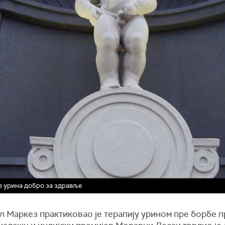
е урина добро за здравље
 Маркез практиковао је терапију урином пре борбе 