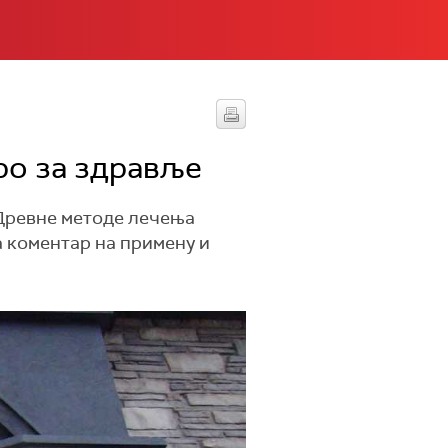
ро за здравље
 Древне методе лечења
а коментар на примену и