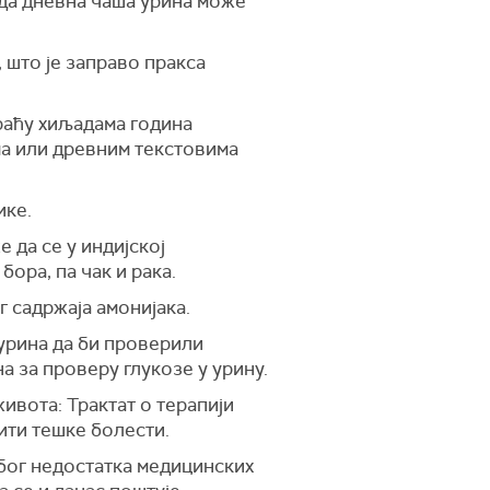
 да дневна чаша урина може
, што је заправо пракса
краћу хиљадама година
ма или древним текстовима
ике.
 да се у индијској
бора, па чак и рака.
 садржаја амонијака.
 урина да би проверили
а за проверу глукозе у урину.
ивота: Трактат о терапији
ити тешке болести.
због недостатка медицинских