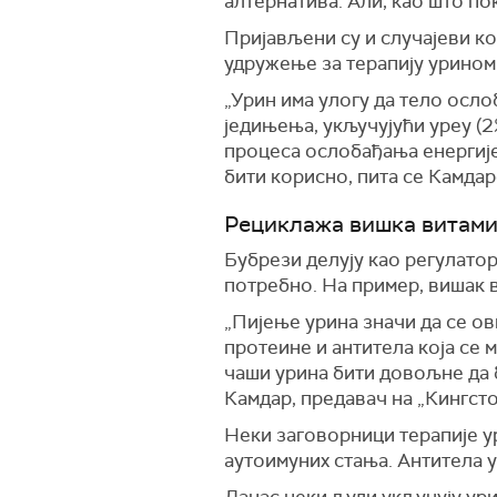
алтернатива. Али, као што по
Пријављени су и случајеви к
удружење за терапију урином
„Урин има улогу да тело осло
једињења, укључујући уреу (2%
процеса ослобађања енергије 
бити корисно, пита се Камдар
Рециклажа вишка витами
Бубрези делују као регулатор
потребно. На пример, вишак в
„Пијење урина значи да се ов
протеине и антитела која се 
чаши урина бити довољне да 
Камдар, предавач на „Кингсто
Неки заговорници терапије у
аутоимуних стања. Антитела у
Данас неки људи укључују ур