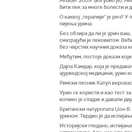
Млађег 2009. (изгубио је). 
бити лек за многе болести и 
О каквој „терапији“ је реч? У
пијења урина.
Без обзира да ли је урин ваш
сматрајући је лековитом. Већ
без чврстих научних доказа к
Међутим, постоје докази који
Дајпа Камдар, која је предав
ајурведској медицини, урин ко
Римски песник Катул веровао 
Урин се користи и као тест з
колико је сладак и давали диј
Британски натуропата Џон В. 
урином. Тврдио је да испија
Историјски гледано, испијањ