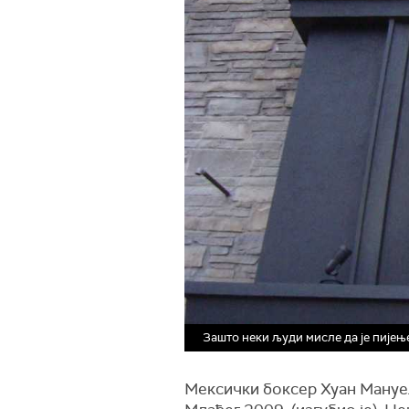
Зашто неки људи мисле да је пијењ
Мексички боксер Хуан Мануел