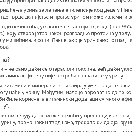
казују примери наведених познатих личности, та пракса
оришћења урина за лечење епилепсије код деце у Ниге
 где тврде да пијење и прање урином може излечити з
боди нечистоћа, углавном се састоји од воде (око 95%
), коју ствара јетра након разградње протеина у телу, 
у мишићима, и соли. Дакле, ако је урин само „отпад“,
ова.
на?
и – не само да би се отарасили токсина, већ да би укл
итамина који телу није потребан налази се у урину.
и витамини и минерали рециклирају уместо да се расипа
могу наћи у урину. Међутим, мало је вероватно да ће к
би биле корисне, а витамински додатаци су много ефи
ну".
рином верују да он може помоћи у превенцији алергиј
 урину, према неким тврдњама, требало би да ојачају и
ин у процес чишћења и детоксикације организма – и т