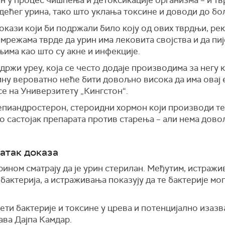
едећег урина, тако што уклања токсине и доводи до б
окази који би подржали било коју од ових тврдњи, ре
 мрежама тврде да урин има лековита својства и да п
ма као што су акне и инфекције.
адржи уреу, која се често додаје производима за негу 
ину вероватно неће бити довољно висока да има овај 
е на Универзитету „Кингстон“.
пиандростерон, стероидни хормон који производи тел
као састојак препарата против старења – али нема дово
атак доказа
ином сматрају да је урин стерилан. Међутим, истражи
бактерија, а истраживања показују да те бактерије м
ети бактерије и токсине у црева и потенцијално изаз
ава Дајпа Камдар.