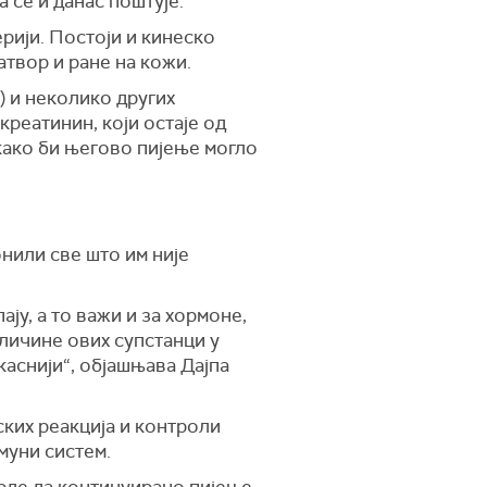
 се и данас поштује.
рији. Постоји и кинеско
атвор и ране на кожи.
) и неколико других
креатинин, који остаје од
 како би његово пијење могло
онили све што им није
ју, а то важи и за хормоне,
оличине ових супстанци у
каснији“, објашњава Дајпа
ских реакција и контроли
муни систем.
врде да континуирано пијење