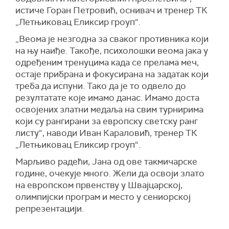
истиче Горан Петровић, оснивач и тренер ТК
„Летњиковац Еликсир гроуп“.
„Веома је незгодна за сваког противника који
на њу наиђе. Такође, психолошки веома јака у
одређеним тренуцима када се прелама меч,
остаје прибрана и фокусирана на задатак који
треба да испуни. Тако да је то одвело до
резултатате које имамо данас. Имамо доста
освојених златни медаља на свим турнирима
који су рангирани за европску светску ранг
листу“, наводи Иван Караловић, тренер ТК
„Летњиковац Еликсир гроуп“.
Марљиво радећи, Јана од ове такмичарске
године, очекује много. Жели да освоји злато
на европском првенству у Швајцарској,
олимпијски програм и место у сениорској
репрезентацији.