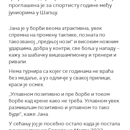
проглашена је за спортисту године међу
јуниорима у Шапцу.
Јана је у борби веома атрактивна, увек
спремна на промену тактике, позната по
такозваној „предњој нози“ и високим ножним
ударцима, добра у контри, све боља у нападу –
кажу за шабачку вицешампионку и тренери и
ривали.
Нема турнира са којег се годинама не враћа
без медаље, а уз одличје у свакој прилици,
краси је осмех.
„Углавном позитивно и пре борбе и током
борбе кад крене како не треба. Углавном увек
размишљам позитивно и углавном то тако
буде“, каже Јана.
У сећању јој је посебно остало када је постала