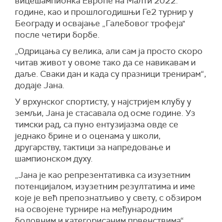
вицешампионка Европе на Малти 2022.
године, као и прошлогодишњи Ге2 турнир у
Београду и освајање „Галебовог трофеја"
после четири борбе.
„Одрицања су велика, али сам ја просто скоро
читав живот у овоме тако да се навикавам и
даље. Сваки дан и када су празници тренирам“,
додаје Јана.
У врхунског спортисту, у најстријем клубу у
земљи, Јана је стасавала од осме године. Уз
тимски рад, са пуно ентузијазма овде се
једнако брине и о оценама у школи,
другарству, тактици за напредовање и
шампионском духу.
„Јана је као репрезентативка са изузетним
потенцијалом, изузетним резултатима и име
које је већ препознатљиво у свету, с обзиром
на освојене турнире на међународним
бодовним и категорисаним првенствима“,