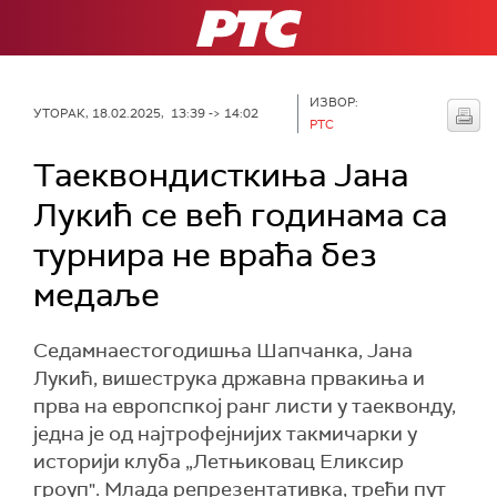
РТС
ИЗВОР:
УТОРАК, 18.02.2025, 13:39 -> 14:02
РТС
Таеквондисткиња Јана
Лукић се већ годинама са
турнира не враћа без
медаље
Седамнаестогодишња Шапчанка, Јана
Лукић, вишеструка државна првакиња и
прва на европспкој ранг листи у таеквонду,
једна је од најтрофејнијих такмичарки у
историји клуба „Летњиковац Еликсир
гроуп". Млада репрезентативка, трећи пут