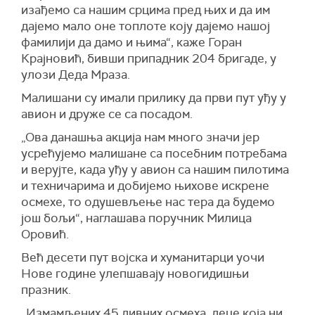
изађемо са нашим срцима пред њих и да им
дајемо мало оне топлоте коју дајемо нашој
фамилији да дамо и њима“, каже Горан
Крајновић, бивши припадник 204 бригаде, у
улози Деда Мраза.
Малишани су имали прилику да први пут уђу у
авион и друже се са посадом.
„Ова данашња акција нам много значи јер
усрећујемо малишане са посебним потребама
и верујте, када уђу у авион са нашим пилотима
и техничарима и добијемо њихове искрене
осмехе, то одушевљење нас тера да будемо
још бољи“, наглашава поручник Милица
Оровић.
Већ десети пут војска и хуманитарци уочи
Нове године улепшавају новогидишњи
празник.
„Измамљених 45 дивних осмеха, деце која ни