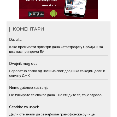
КОМЕНТАРИ
Da, ali...
Како преживети прва три дана катастрофе у Србији, и за
шта нас припрема ЕУ
Dvojnik mog oca
Вероватно свако од нас има свог двојника са којим дели и
сличну ДНК
Nemogućnost tusiranja
Не туширате се сваког дана – не стидите се, то је здраво
Cestitke za uspeh
Да ли сте знали да се најбоље грамофонске ручице