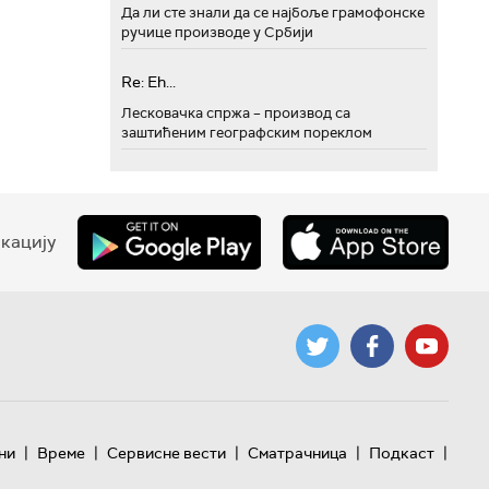
Да ли сте знали да се најбоље грамофонске
ручице производе у Србији
Re: Eh...
Лесковачка спржа – производ са
заштићеним географским пореклом
кацију
|
|
|
|
|
ни
Време
Сервисне вести
Сматрачница
Подкаст