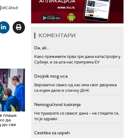
афисање
КОМЕНТАРИ
Da, ali...
Како преживети прва три дана катастрофе у
Србији, и за шта нас припрема ЕУ
Dvojnik mog oca
Вероватно свако од нас има свог двојника
са којим дели и сличну ДНК
Nemogućnost tusiranja
Не туширате се сваког дана – не стидите се,
не плаши
то је здраво
ко да
у до све
Cestitke za uspeh