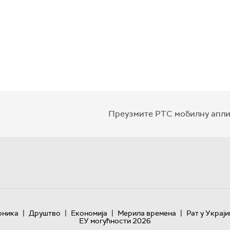
Преузмите РТС мобилну апли
|
|
|
|
оника
Друштво
Економија
Мерила времена
Рат у Украји
ЕУ могућности 2026