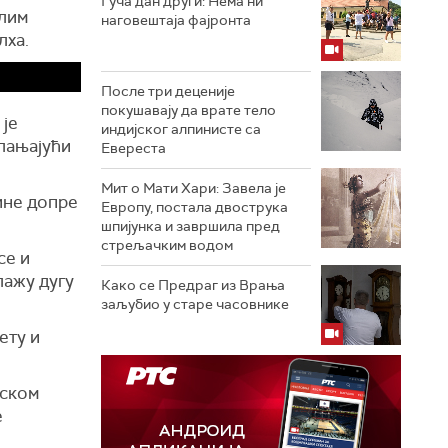
Гуча дан други: Нема ни
алим
наговештаја фајронта
лха.
После три деценије
покушавају да врате тело
 је
индијског алпинисте са
слањајући
Евереста
Мит о Мати Хари: Завела је
ине допре
Европу, постала двострука
шпијунка и завршила пред
стрељачким водом
се и
лажу дугу
Како се Предраг из Врања
заљубио у старе часовнике
ету и
рском
е