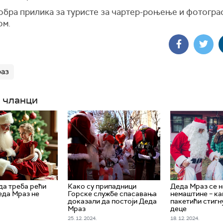
 добра прилика за туристе за чартер-роњење и фотогр
ом.
раз
 чланци
ада треба рећи
Како су припадници
Деда Мраз се 
еда Мраз не
Горске службе спасавања
немаштине – ка
доказали да постоји Деда
пакетићи стигн
Мраз
деце
25. 12. 2024.
18. 12. 2024.