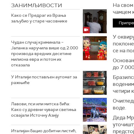
ЗАНИМЉИВОСТИ
На свом 
чамцем к
Како се Предраг из Врања
заљубио у старе часовнике
Припре
У оквиру
Чудан случај криминала –
поклоне 
Јапанка наручила више од 2.000
се на п
производа вредних десетине
милиона евра и потом их
Основан
отказала
до 7.00
Бразилс
У Италији постављен аутомат за
ражњиће
воденим 
четири 
Очигледн
Лавови, пси или митска бића:
воде.
Како су древни чувари светиња
освајали Источну Азију
Деда Мр
уточишт
Италијан бацио добитни листић,
предстој