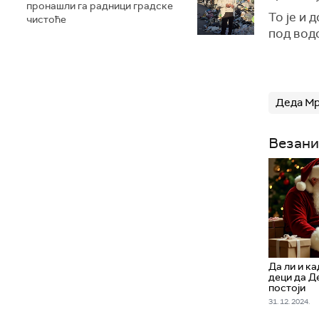
пронашли га радници градске
То је и
чистоће
под вод
Деда М
Везани
Да ли и к
деци да Д
постоји
31. 12. 2024.