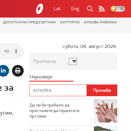
Lat
Eng
ДИГИТАЛНИ ПРЕДУЗЕТНИК
КУЛТУРНО
АРХИВА РУБРИКА
субота, 08. август 2026.
Прогноза
Најновије
 за
Да ли би требало да
престанете да пуцкетате
утим,
прстима