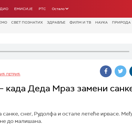
АДИО
ЕМИСИЈЕ
РТС
Остало
ЕМО
СВЕТ ПОЗНАТИХ
ЗДРАВЉЕ
ФИЛМ И ТВ
НАУКА
ПРИРОДА
ИЋ ПЕТРИЋ
– када Деда Мраз замени санке
санке, снег, Рудолфа и остале летеће ирвасе. Међ
гне до малишана.