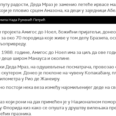
путу радости, Деда Мраз је заменио летеће ирвасе м
оји је пловио срцем Амазона, ка деци у заједници Абе
мила Нада Руменић Петрић
 пројекта Амигос до Ноел, божићни пријатељи, донео
за око 70 породица које живе у том делу Бразила, о
ољопривреду.
 1988. године, Амигос до Ноел има за циљ да ове год
0 деце широм Манауса и околине.
ки Деда Мраз, на одушевљење посматрача, провозао 
скутером. Донео је поклоне на чувену Копакабану, п
километра у Рио де Жанеиру.
о постоји нека веза између најомиљенијег деде на св
аз који рони на дах примећен је у Националном помо
у Флорида киз како се опушта у друштву вилењака пр
ећих празника.