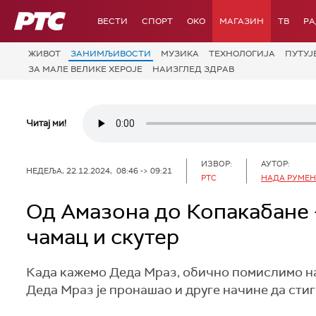
РТС
ВЕСТИ
СПОРТ
OKO
МАГАЗИН
ТВ
Р
ЖИВОТ
ЗАНИМЉИВОСТИ
МУЗИКА
ТЕХНОЛОГИЈA
ПУТУЈ
ЗА МАЛЕ ВЕЛИКЕ ХЕРОЈЕ
НАИЗГЛЕД ЗДРАВ
Читај ми!
ИЗВОР:
АУТОР:
НЕДЕЉА, 22.12.2024, 08:46 -> 09:21
РТС
НАДА РУМЕН
Од Амазона до Копакабане 
чамац и скутер
Када кажемо Деда Мраз, обично помислимо на 
Деда Мраз је пронашао и друге начине да сти