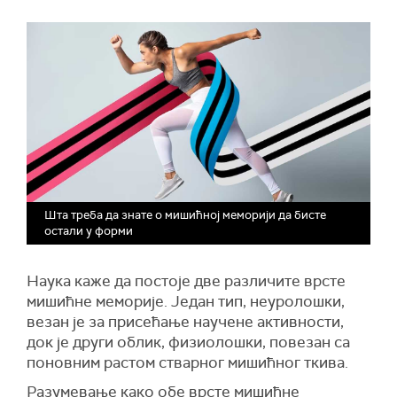
Шта треба да знате о мишићној меморији да бисте
остали у форми
Наука каже да постоје две различите врсте
мишићне меморије. Један тип, неуролошки,
везан је за присећање научене активности,
док је други облик, физиолошки, повезан са
поновним растом стварног мишићног ткива.
Разумевање како обе врсте мишићне