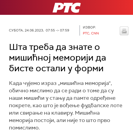
РТС
ИЗВОР:
СУБОТА, 24.06.2023, 07:55 -> 07:59
РТС, CNN
Шта треба да знате о
мишићној меморији да
бисте остали у форми
Када чујемо израз „мишићна меморија“,
обично мислимо да се ради о томе да су
наши мишићи у стању да памте одређене
покрете, као што је вођење фудбалске лоте
или свирање на клавиру. Мишићна
меморија постоји, али није то што прво
помислимо.