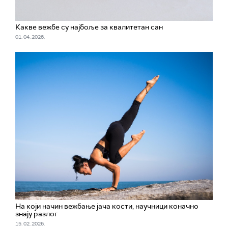
Какве вежбе су најбоље за квалитетан сан
01. 04. 2026.
На који начин вежбање јача кости, научници коначно
знају разлог
15. 02. 2026.