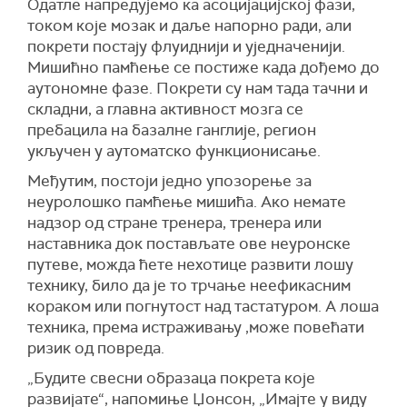
Одатле напредујемо ка асоцијацијској фази,
током које мозак и даље напорно ради, али
покрети постају флуиднији и уједначенији.
Мишићно памћење се постиже када дођемо до
аутономне фазе. Покрети су нам тада тачни и
складни, а главна активност мозга се
пребацила на базалне ганглије, регион
укључен у аутоматско функционисање.
Међутим, постоји једно упозорење за
неуролошко памћење мишића. Ако немате
надзор од стране тренера, тренера или
наставника док постављате ове неуронске
путеве, можда ћете нехотице развити лошу
технику, било да је то трчање неефикасним
кораком или погнутост над тастатуром. А лоша
техника, према истраживању ,може повећати
ризик од повреда.
„Будите свесни образаца покрета које
развијате“, напомиње Џонсон, „Имајте у виду