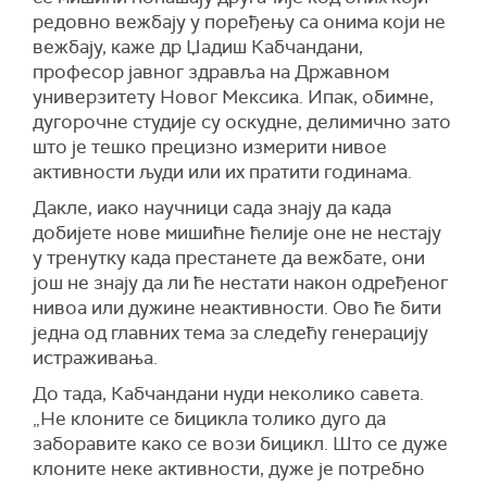
редовно вежбају у поређењу са онима који не
вежбају, каже др Џадиш Кабчандани,
професор јавног здравља на Државном
универзитету Новог Мексика. Ипак, обимне,
дугорочне студије су оскудне, делимично зато
што је тешко прецизно измерити нивое
активности људи или их пратити годинама.
Дакле, иако научници сада знају да када
добијете нове мишићне ћелије оне не нестају
у тренутку када престанете да вежбате, они
још не знају да ли ће нестати након одређеног
нивоа или дужине неактивности. Ово ће бити
једна од главних тема за следећу генерацију
истраживања.
До тада, Кабчандани нуди неколико савета.
„Не клоните се бицикла толико дуго да
заборавите како се вози бицикл. Што се дуже
клоните неке активности, дуже је потребно