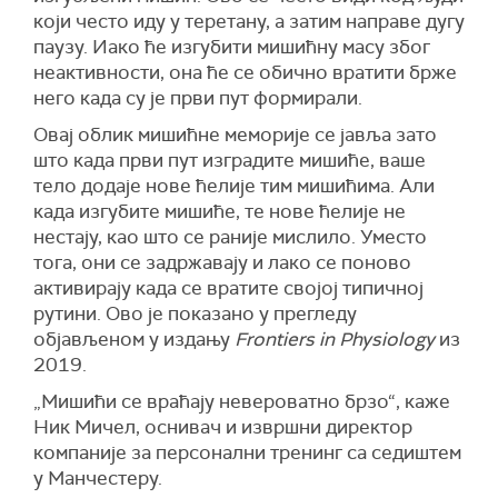
који често иду у теретану, а затим направе дугу
паузу. Иако ће изгубити мишићну масу због
неактивности, она ће се обично вратити брже
него када су је први пут формирали.
Овај облик мишићне меморије се јавља зато
што када први пут изградите мишиће, ваше
тело додаје нове ћелије тим мишићима. Али
када изгубите мишиће, те нове ћелије не
нестају, као што се раније мислило. Уместо
тога, они се задржавају и лако се поново
активирају када се вратите својој типичној
рутини. Ово је показано у прегледу
објављеном у издању
Frontiers in Physiology
из
2019.
„Мишићи се враћају невероватно брзо“, каже
Ник Мичел, оснивач и извршни директор
компаније за персонални тренинг са седиштем
у Манчестеру.