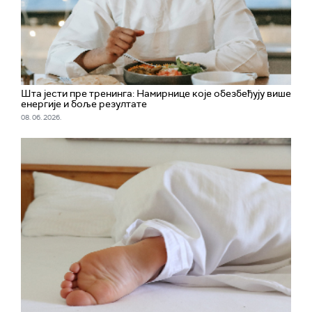
Шта јести пре тренинга: Намирнице које обезбеђују више
енергије и боље резултате
08. 06. 2026.