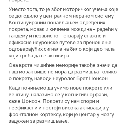
Уместо тога, то је због моторичког учења које
се догодило у централном нервном систему.
Континуираним понављањем одређених
покрета, мозак и кичмена мождина – радећи у
тандему и независно – стварају снажне и
ефикасне неуронске путеве за преношење
одговарајућих сигнала на било који део тела
који треба да се активира.
Ова врста мишићне меморије такође значи да
наш мозак више не мора да размишља толико
о покрету, наводи неуролог Брет Џонсон.
Када почињемо да учимо нове покрете или
вештину, налазимо се у когнитивној фази,
каже Џонсон. Покрети су нам спори и
неефикасни и постоји висока активација у
фронталном кортексу, који је центар у мозгу
задужен за размишљање.