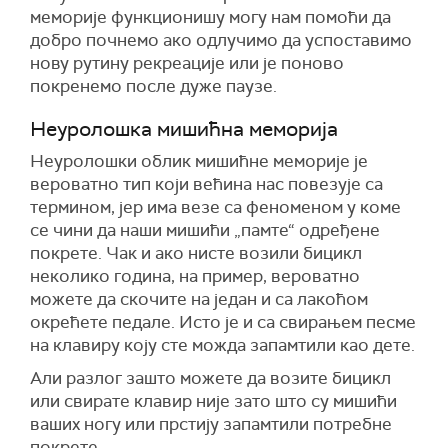
меморије функционишу могу нам помоћи да
добро почнемо ако одлучимо да успоставимо
нову рутину рекреације или је поново
покренемо после дуже паузе.
Неуролошка мишићна меморија
Неуролошки облик мишићне меморије је
вероватно тип који већина нас повезује са
термином, јер има везе са феноменом у коме
се чини да наши мишићи „памте“ одређене
покрете. Чак и ако нисте возили бицикл
неколико година, на пример, вероватно
можете да скочите на један и са лакоћом
окрећете педале. Исто је и са свирањем песме
на клавиру коју сте можда запамтили као дете.
Али разлог зашто можете да возите бицикл
или свирате клавир није зато што су мишићи
ваших ногу или прстију запамтили потребне
покрете.