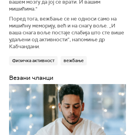
вашем мозгу да јој се врати. И вашим
мишићима."
Поред тога, вежбање се не односи само на
мишићну меморију, већ и на снагу воље. „И
ваша снага воље постаје слабија што сте више
удаљени од активности“, напомиње др
Кабчандани.
Физичка активност
вежбање
Везани чланци