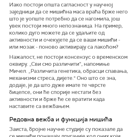
Иако постоји општа сагласност у научној
заједници да се мишићна маса враћа брже него
што је уопште потребно да се нагомила, још
увек постоји много непознаница. На пример,
колико дуго можете да се удаљите од
активности и очекујете да се ваши мишићи -
или мозак - поново активирају са лакоћом?
Нажалост, не постоји консензус о временском
оквиру. „Сви смо различити“, напомиње
Мичел. „Различита генетика, обрасци спавања,
механизми стреса, дијете." Оно што се зна,
додаје, је да што дуже имате те чврсте
бицепсе, они ће спорије нестати без
активности и брже ће се вратити када
наставите са вежбањем.
Редовна вежба и функција мишића
Заиста, бројне научне студије су показале да
се мишићи понашају другачије код оних који