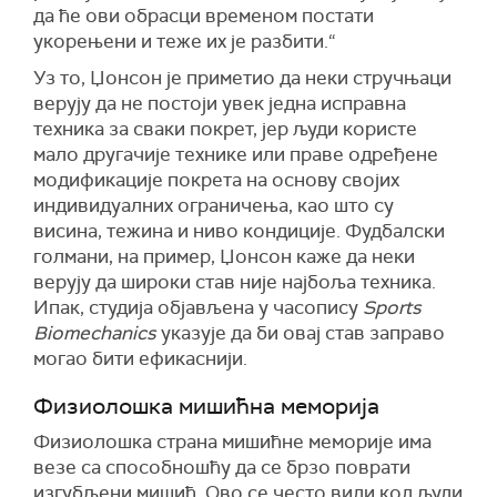
да ће ови обрасци временом постати
укорењени и теже их је разбити.“
Уз то, Џонсон је приметио да неки стручњаци
верују да не постоји увек једна исправна
техника за сваки покрет, јер људи користе
мало другачије технике или праве одређене
модификације покрета на основу својих
индивидуалних ограничења, као што су
висина, тежина и ниво кондиције. Фудбалски
голмани, на пример, Џонсон каже да неки
верују да широки став није најбоља техника.
Ипак, студија објављена у часопису
Sports
Biomechanics
указује да би овај став заправо
могао бити ефикаснији.
Физиолошка мишићна меморија
Физиолошка страна мишићне меморије има
везе са способношћу да се брзо поврати
изгубљени мишић. Ово се често види код људи