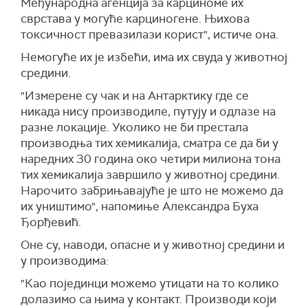
Међународна агенција за карциноме их
сврстава у могуће карциногене. Њихова
токсичност превазилази корист", истиче она.
Немогуће их је избећи, има их свуда у животној
средини.
"Измерене су чак и на Антарктику где се
никада нису производиле, путују и одлазе на
разне локације. Уколико не би престала
производња тих хемикалија, сматра се да би у
наредних 30 година око четири милиона тона
тих хемикалија завршило у животној средини.
Нарочито забрињавајуће је што не можемо да
их уништимо", напомиње Александра Буха
Ђорђевић.
Оне су, наводи, опасне и у животној средини и
у производима:
"Као појединци можемо утицати на то колико
долазимо са њима у контакт. Производи који