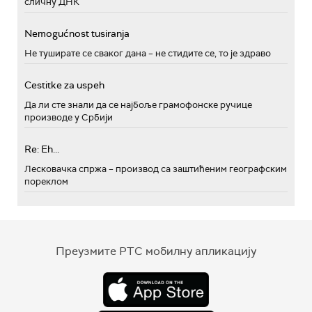
сличну ДНК
Nemogućnost tusiranja
Не туширате се сваког дана – не стидите се, то је здраво
Cestitke za uspeh
Да ли сте знали да се најбоље грамофонске ручице
производе у Србији
Re: Eh...
Лесковачка спржа – производ са заштићеним географским
пореклом
Преузмите РТС мобилну апликацију