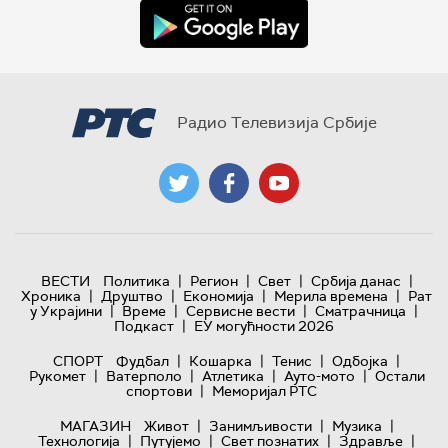
Радио Телевизија Србије
|
|
|
|
ВЕСТИ
Политика
Регион
Свет
Србија данас
|
|
|
|
Хроника
Друштво
Економија
Мерила времена
Рат
|
|
|
|
у Украјини
Време
Сервисне вести
Сматрачница
|
Подкаст
ЕУ могућности 2026
|
|
|
|
СПОРТ
Фудбал
Кошарка
Тенис
Одбојка
|
|
|
|
Рукомет
Ватерполо
Атлетика
Ауто-мото
Остали
|
спортови
Меморијал РТС
|
|
|
МАГАЗИН
Живот
Занимљивости
Музика
|
|
|
|
Технологијa
Путујемо
Свет познатих
Здравље