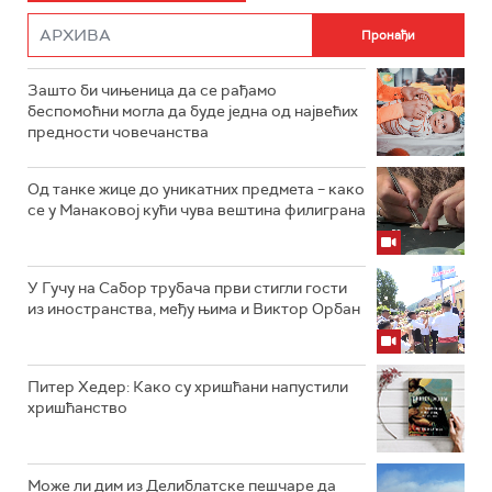
Зашто би чињеница да се рађамо
беспомоћни могла да буде једна од највећих
предности човечанства
Од танке жице до уникатних предмета – како
се у Манаковој кући чува вештина филиграна
У Гучу на Сабор трубача први стигли гости
из иностранства, међу њима и Виктор Орбан
Питер Хедер: Како су хришћани напустили
хришћанство
Може ли дим из Делиблатске пешчаре да