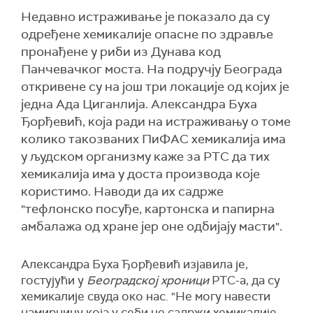
Недавно истраживање је показало да су
одређене хемикалије опасне по здравље
пронађене у риби из Дунава код
Панчевачког моста. На подручју Београда
откривене су на још три локације од којих је
једна Ада Циганлија. Александра Буха
Ђорђевић, која ради на истраживању о томе
колико такозваних ПиФАС хемикалија има
у људском организму каже за РТС да тих
хемикалија има у доста производа које
користимо. Наводи да их садрже
"тефлонско посуђе, картонска и папирна
амбалажа од хране јер оне одбијају масти".
Александра Буха Ђорђевић изјавила је,
гостујући у
Београдској хроници
РТС-а,
да су
хемикалије свуда око нас. "Не могу навести
намирницу која у себи не садржи хемикалије,