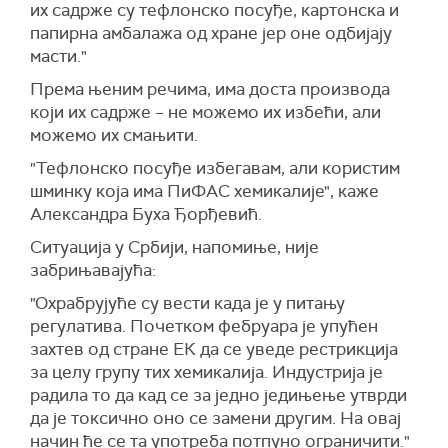
их садрже су тефлонско посуђе, картонска и
папирна амбалажа од хране јер оне одбијају
масти."
Према њеним речима, има доста производа
који их садрже – не можемо их избећи, али
можемо их смањити.
"Тефлонско посуђе избегавам, али користим
шминку која има ПиФАС хемикалије", каже
Александра Буха Ђорђевић.
Ситуација у Србији, напомиње, није
забрињавајућа:
"Охрабрујуће су вести када је у питању
регулатива. Почетком фебруара је упућен
захтев од стране ЕК да се уведе рестрикција
за целу групу тих хемикалија. Индустрија је
радила то да кад се за једно једињење утврди
да је токсично оно се замени другим. На овај
начин ће се та употреба потпуно ограничити."