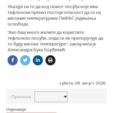
Указује на то да код сваког посуђа које има
тефлонски премаз постоји опасност да се на
високим температурама ПиФАС једињења
ослободе.
"Ако баш много желите да користите
тефлонско посуђе, онда се не препоручује да
то буду високе температуре", закључила је
Александра Буха Ђорђевић.
субота, 08. август 2026.
Прогноза
Најновије