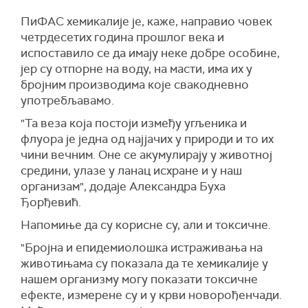
ПиФАС хемикалије је, каже, направио човек
четрдесетих година прошлог века и
испоставило се да имају неке добре особине,
јер су отпорне на воду, на масти, има их у
бројним производима које свакодневно
употребљавамо.
"Та веза која постоји између угљеника и
флуора је једна од најјачих у природи и то их
чини вечним. Оне се акумулирају у животној
средини, улазе у ланац исхране и у наш
организам", додаје Александра Буха
Ђорђевић.
Напомиње да су корисне су, али и токсичне.
"Бројна и епидемиолошка истраживања на
животињама су показала да те хемикалије у
нашем организму могу показати токсичне
ефекте, измерене су и у крви новорођенчади.