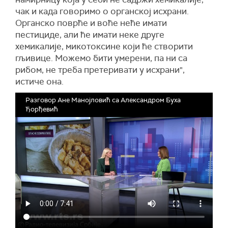
чак и када говоримо о органској исхрани.
Органско поврће и воће неће имати
пестициде, али ће имати неке друге
хемикалије, микотоксине који ће створити
гљивице. Можемо бити умерени, па ни са
рибом, не треба претеривати у исхрани",
истиче она.
Разговор Ане Манојловић са Александром Буха
Ђорђевић