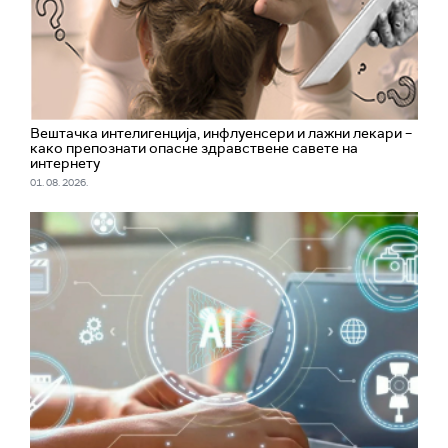
Вештачка интелигенција, инфлуенсери и лажни лекари –
како препознати опасне здравствене савете на
интернету
01. 08. 2026.