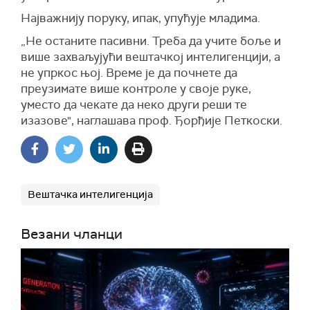
Најважнију поруку, ипак, упућује младима.
„Не останите пасивни. Треба да учите боље и
више захваљујући вештачкој интелигенцији, а
не упркос њој. Време је да почнете да
преузимате више контроле у своје руке,
уместо да чекате да неко други реши те
изазове", наглашава проф. Ђорђије Петкоски.
Вештачка интелигенција
Везани чланци