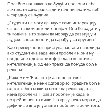
Посебно наглашава да будући послови неће
захтевати само рад са дигиталним алатима већ
и сарадњу са људима.
„Студенти не могу да науче само интеракцију
са вештачком интелигенцијом. Они ће радити у
тимовима, а то значи да морају да развијају и
људске способности да сарађују са другима.“
Као пример новог приступа настави наводи да
ако студентима зада неки проблем и они му
представе одговоре које је дала вештачка
интелигенција, од њих тражи да понуде боље
решење.
„Кажем им: 'Ево шта је алат вештачке
интелигенције мени одговорио. Урадите боље
од тога.' Ако машина може да реши задатак,
нема проблема. Прави проблем је када је
потребно нешто више. На крају, неко мора и да
дефинише шта је уопште проблем, а осим тога,