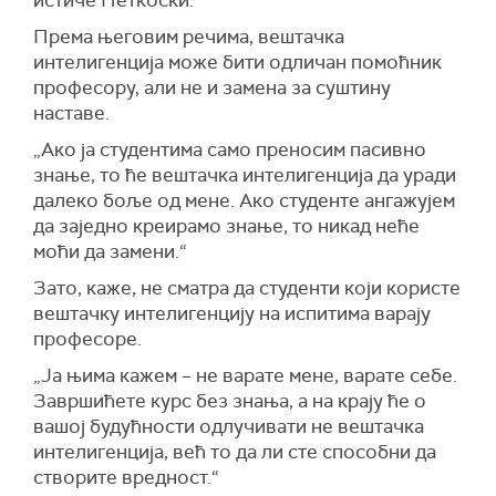
истиче Петкоски.
Према његовим речима, вештачка
интелигенција може бити одличан помоћник
професору, али не и замена за суштину
наставе.
„Ако ја студентима само преносим пасивно
знање, то ће вештачка интелигенција да уради
далеко боље од мене. Ако студенте ангажујем
да заједно креирамо знање, то никад неће
моћи да замени.“
Зато, каже, не сматра да студенти који користе
вештачку интелигенцију на испитима варају
професоре.
„Ја њима кажем – не варате мене, варате себе.
Завршићете курс без знања, а на крају ће о
вашој будућности одлучивати не вештачка
интелигенција, већ то да ли сте способни да
створите вредност.“