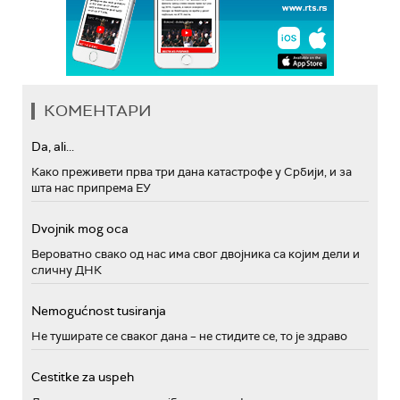
КОМЕНТАРИ
Da, ali...
Како преживети прва три дана катастрофе у Србији, и за
шта нас припрема ЕУ
Dvojnik mog oca
Вероватно свако од нас има свог двојника са којим дели и
сличну ДНК
Nemogućnost tusiranja
Не туширате се сваког дана – не стидите се, то је здраво
Cestitke za uspeh