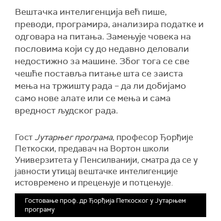
Вештачка интелигенција већ пише,
преводи, програмира, анализира податке и
одговара на питања. Замењује човека на
пословима који су до недавно деловали
недостижно за машине. Због тога се све
чешће поставља питање шта се заиста
мења на тржишту рада – да ли добијамо
само нове алате или се мења и сама
вредност људског рада.
Гост
Јутарњег програма
, професор Ђорђије
Петкоски, предавач на Вортон школи
Универзитета у Пенсилванији, сматра да се у
јавности утицај вештачке интелигенције
истовремено и прецењује и потцењује.
Гостовање проф. др Ђорђија Петкоског у Јутарњем
програму