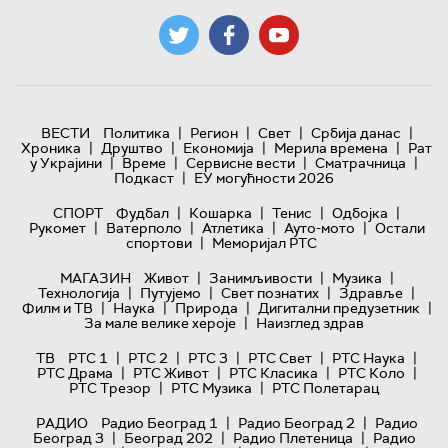
|
|
|
|
ВЕСТИ
Политика
Регион
Свет
Србија данас
|
|
|
|
Хроника
Друштво
Економија
Мерила времена
Рат
|
|
|
|
у Украјини
Време
Сервисне вести
Сматрачница
|
Подкаст
ЕУ могућности 2026
|
|
|
|
СПОРТ
Фудбал
Кошарка
Тенис
Одбојка
|
|
|
|
Рукомет
Ватерполо
Атлетика
Ауто-мото
Остали
|
спортови
Меморијал РТС
|
|
|
МАГАЗИН
Живот
Занимљивости
Музика
|
|
|
|
Технологијa
Путујемо
Свет познатих
Здравље
|
|
|
|
Филм и ТВ
Наука
Природа
Дигитални предузетник
|
За мале велике хероје
Наизглед здрав
|
|
|
|
|
ТВ
РТС 1
РТС 2
РТС 3
РТС Свет
РТС Наука
|
|
|
|
РТС Драма
РТС Живот
РТС Класика
РТС Коло
|
|
РТС Трезор
РТС Музика
РТС Полетарац
|
|
РАДИО
Радио Београд 1
Радио Београд 2
Радио
|
|
|
Београд 3
Београд 202
Радио Плетеница
Радио