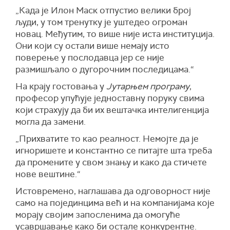
„Када је Илон Маск отпустио велики број
људи, у том тренутку је уштедео огроман
новац. Међутим, то више није иста институција.
Они који су остали више немају исто
поверење у послодавца јер се није
размишљало о дугорочним последицама.“
На крају гостовања у
Јутарњем програму
,
професор упућује једноставну поруку свима
који страхују да би их вештачка интелигенција
могла да замени.
„Прихватите то као реалност. Немојте да је
игноришете и константно се питајте шта треба
да промените у свом знању и како да стичете
нове вештине.“
Истовремено, наглашава да одговорност није
само на појединцима већ и на компанијама које
морају својим запосленима да омогуће
усавршавање како би остале конкурентне.