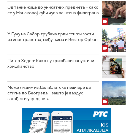
Од танке жице до уникатних предмета – како
се у Манаковој кући чува вештина филиграна
У Гучу на Сабор трубача први стигли гости
из иностранства, међу њима и Виктор Орбан
Питер Хедер: Како су хришћани напустили
хришћанство
Може ли дим из Делиблатске пешчаре да
стигне до Београда – зашто је ваздух
загађен и усред лета