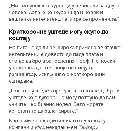
„Ми смо увек конкуренцију везивали за другог
човека. Сада је конкуренција и човек и
вештачка интелигенција. Игра се променила.“
Краткорочне уштеде могу скупо да
коштају
На питање да ли ће широка примена вештачке
интелигенције довести до пада плата и
смањења броја запослених, проф. Петкоски
упозорава да компаније не смеју да
размишљају искључиво о краткорочним
уштедама.
„Постоје уштеде које су краткорочно добре и
уштеде које дугорочно могу потпуно да вам
униште цео бизнис модел. Зато морате
константно да балансирате.“
Као пример наводи велика отпуштања у
компанији
Икс
, некадашњем
Твитеру
.