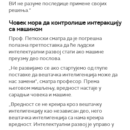
ВИ не разуме последице примене својих
решења.“
Човек мора да контролише интеракцију
са машином
Проф. Петкоски сматра да је погрешна
полазна претпоставка да ће људски
интелектуални развој стати ако машине
преузму део послова.
„Не развијамо се ако стартујемо од глупе
поставке да вештачка интелигенција може да
нас замени“, сматра професор. Према
његовом мишљењу, вредност настаје у
сарадњи човека и машине.
„Вредност се не креира кроз вештачку
интелигенцију као независан део, него
вештачка интелигенција са нама креира
вредност. Интелектуални развој је управо у