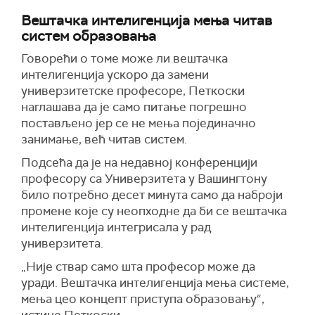
Вештачка интелигенција мења читав
систем образовања
Говорећи о томе може ли вештачка
интелигенција ускоро да замени
универзитетске професоре, Петкоски
наглашава да је само питање погрешно
постављено јер се не мења појединачно
занимање, већ читав систем.
Подсећа да је на недавној конференцији
професору са Универзитета у Вашингтону
било потребно десет минута само да наброји
промене које су неопходне да би се вештачка
интелигенција интегрисала у рад
универзитета.
„Није ствар само шта професор може да
уради. Вештачка интелигенција мења системе,
мења цео концепт приступа образовању“,