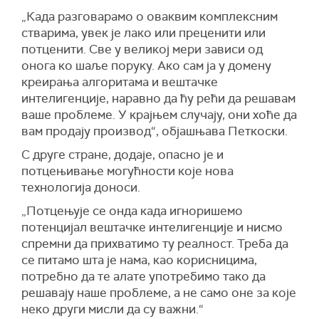
„Када разговарамо о оваквим комплексним
стварима, увек је лако или преценити или
потценити. Све у великој мери зависи од
онога ко шаље поруку. Ако сам ја у домену
креирања алгоритама и вештачке
интелигенције, наравно да ћу рећи да решавам
ваше проблеме. У крајњем случају, они хоће да
вам продају производ“, објашњава Петкоски.
С друге стране, додаје, опасно је и
потцењивање могућности које нова
технологија доноси.
„Потцењује се онда када игноришемо
потенцијал вештачке интелигенције и нисмо
спремни да прихватимо ту реалност. Треба да
се питамо шта је нама, као корисницима,
потребно да те алате употребимо тако да
решавају наше проблеме, а не само оне за које
неко други мисли да су важни.“