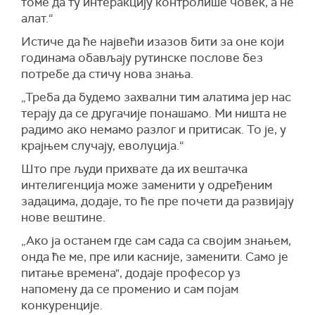
томе да ту интеракцију контролише човек, а не
алат.“
Истиче да ће највећи изазов бити за оне који
годинама обављају рутинске послове без
потребе да стичу нова знања.
„Треба да будемо захвални тим алатима јер нас
терају да се другачије понашамо. Ми ништа не
радимо ако немамо разлог и притисак. То је, у
крајњем случају, еволуција.“
Што пре људи прихвате да их вештачка
интелигенција може заменити у одређеним
задацима, додаје, то ће пре почети да развијају
нове вештине.
„Ако ја останем где сам сада са својим знањем,
онда ће ме, пре или касније, заменити. Само је
питање времена", додаје професор уз
напомену да се променио и сам појам
конкуренције.