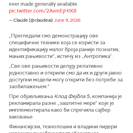
ever made generally available.
pic.twitter.com/2AvmEjHIX8
— Claude (@claudeai)
June 9, 2026
„Прегледали смо демонстрацију ове
специфичне технике која се користи за
идентификацију малог броја раније познатих,
мањих рањивости“, истичу из „Антропика”.
„Све ове рањивости делују релативно
једноставно и открили смо да их и други јавно
доступни модели могу открити без потребе за
заобилажењем.“
Пре објављивања
Клод Фејбла 5
, компанија је
рекламирала разне „заштитне мере“ које је
имплементирала како би спречила сајбер
хаковање.
Финансијски, технолошки и владини лидери