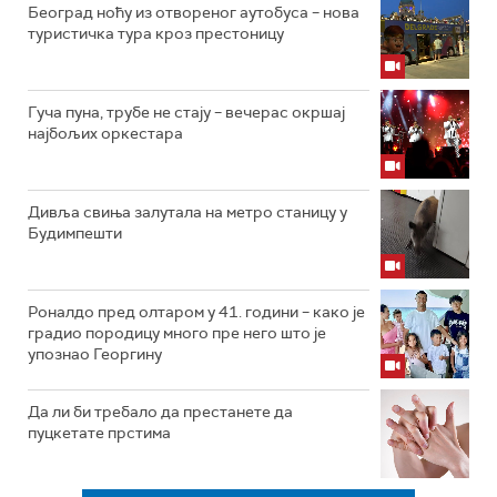
Београд ноћу из отвореног аутобуса – нова
туристичка тура кроз престоницу
Гуча пуна, трубе не стају – вечерас окршај
најбољих оркестара
Дивља свиња залутала на метро станицу у
Будимпешти
Роналдо пред олтаром у 41. години – како је
градио породицу много пре него што је
упознао Георгину
Да ли би требало да престанете да
пуцкетате прстима