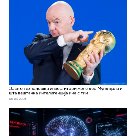
Зашто технолошки инвеститори желе део Мундијала и
шта вештачка интелигенција има с тим
08. 08. 2026.