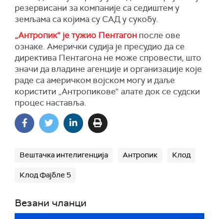
резервисани за компаније са седиштем у
земљама са којима су САД у сукобу.
„Антропик“ је тужио Пентагон
после ове
ознаке. Амерички судија је пресудио да се
директива Пентагона не може спровести, што
значи да владине агенције и организације које
раде са америчком војском могу и даље
користити „Антропикове“ алате док се судски
процес наставља.
Вештачка интелигенција
Антропик
Клод
Клод Фајбле 5
Везани чланци