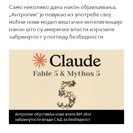
Само неколико дана након објављивања,
„Антропик” је повукао из употребе свој
моћни нови модел вештачке интелигенције
након што су америчке власти изразиле
забринутост у погледу безбедности
Антропик обуставља нове алате ВИ због
забринутости владе САД за безбедност