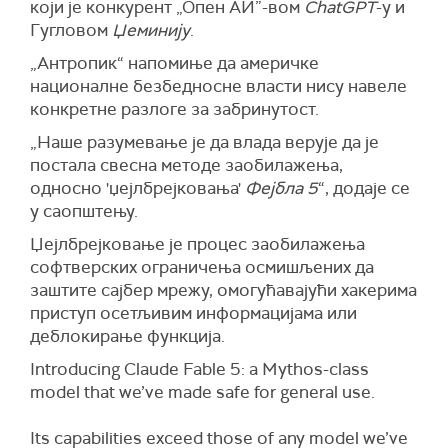
који је конкурент „Опен АИ”-вом
ChatGPT
-у и
Гугловом
Џеминију
.
„Антропик“ напомиње да америчке
националне безбедносне власти нису навеле
конкретне разлоге за забринутост.
„Наше разумевање је да влада верује да је
постала свесна методе заобилажења,
односно 'џејлбрејковања'
Фејбла 5
“, додаје се
у саопштењу.
Џејлбрејковање је процес заобилажења
софтверских ограничења осмишљених да
заштите сајбер мрежу, омогућавајући хакерима
приступ осетљивим информацијама или
деблокирање функција.
Introducing Claude Fable 5: a Mythos-class
model that we’ve made safe for general use.
Its capabilities exceed those of any model we’ve