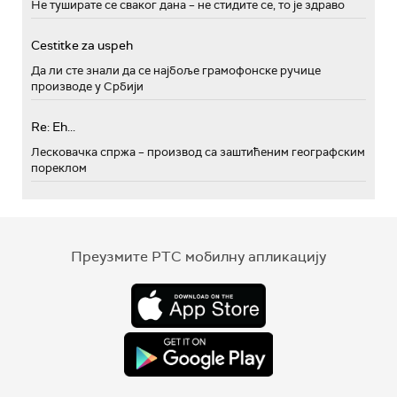
Не туширате се сваког дана – не стидите се, то је здраво
Cestitke za uspeh
Да ли сте знали да се најбоље грамофонске ручице
производе у Србији
Re: Eh...
Лесковачка спржа – производ са заштићеним географским
пореклом
Преузмите РТС мобилну апликацију