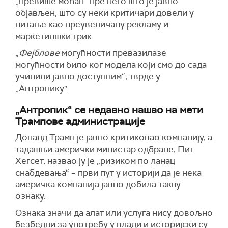
„превише моћан“ пре него што је јавно
објављен, што су неки критичари довели у
питање као преувеличану рекламу и
маркетиншки трик.
„
Фејблове
могућности превазилазе
могућности било ког модела који смо до сада
учинили јавно доступним“, тврде у
„Антропику".
„Антропик“ се недавно нашао на мети
Трампове администрације
Доналд Трамп је јавно критиковао компанију, а
тадашњи амерички министар одбране, Пит
Хегсет, назвао ју је „ризиком по ланац
снабдевања“ – први пут у историји да је нека
америчка компанија јавно добила такву
ознаку.
Ознака значи да алат или услуга нису довољно
безбедни за употребу у влади и историјски су