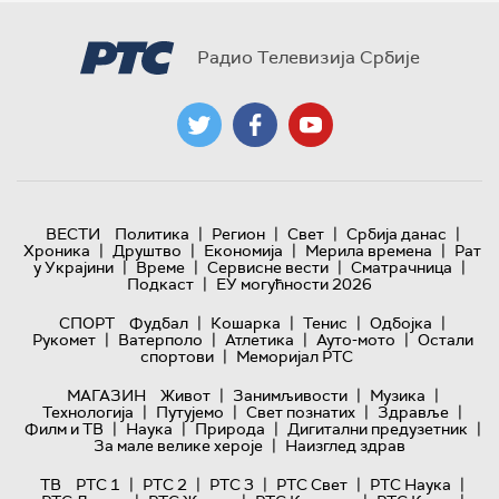
Радио Телевизија Србије
|
|
|
|
ВЕСТИ
Политика
Регион
Свет
Србија данас
|
|
|
|
Хроника
Друштво
Економија
Мерила времена
Рат
|
|
|
|
у Украјини
Време
Сервисне вести
Сматрачница
|
Подкаст
ЕУ могућности 2026
|
|
|
|
СПОРТ
Фудбал
Кошарка
Тенис
Одбојка
|
|
|
|
Рукомет
Ватерполо
Атлетика
Ауто-мото
Остали
|
спортови
Меморијал РТС
|
|
|
МАГАЗИН
Живот
Занимљивости
Музика
|
|
|
|
Технологијa
Путујемо
Свет познатих
Здравље
|
|
|
|
Филм и ТВ
Наука
Природа
Дигитални предузетник
|
За мале велике хероје
Наизглед здрав
|
|
|
|
|
ТВ
РТС 1
РТС 2
РТС 3
РТС Свет
РТС Наука