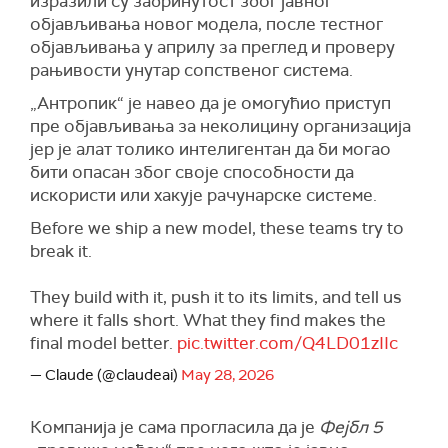
изразили су забринутост због јавног
објављивања новог модела, после тестног
објављивања у априлу за преглед и проверу
рањивости унутар сопственог система.
„Антропик“ је навео да је омогућио приступ
пре објављивања за неколицину организација
јер је алат толико интелигентан да би могао
бити опасан због своје способности да
искористи или хакује рачунарске системе.
Before we ship a new model, these teams try to
break it.
They build with it, push it to its limits, and tell us
where it falls short. What they find makes the
final model better.
pic.twitter.com/Q4LD01zIIc
— Claude (@claudeai)
May 28, 2026
Компанија је сама прогласила да је
Фејбл 5