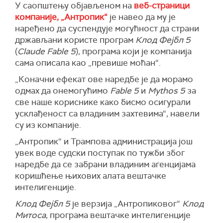
У саопштењу објављеном на
веб-страници
компаније, „Антропик“
је навео да му је
наређено да суспендује могућност да страни
држављани користе програм
Клод Фејбл 5
(
Claude Fable 5
), програма који је компанија
сама описала као „превише моћан“.
„Коначни ефекат ове наредбе је да морамо
одмах да онемогућимо
Fable 5
и
Mythos 5
за
све наше кориснике како бисмо осигурали
усклађеност са владиним захтевима“, навели
су из компаније.
„Антропик“ и Трампова администрација још
увек воде судски поступак по тужби због
наредбе да се забрани владиним агенцијама
коришћење њихових алата вештачке
интелигенције.
Клод Фејбл 5
је верзија „Антропиковог“
Клод
Митоса
, програма вештачке интелигенције