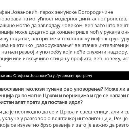
ефан Јовановић, парох земунске Богородичине
позорава на могућност модерног дигиталног ропства, 
ашине могле да завладају човеком, већ зато што вешт
енција може додатно да концентрише моћ у рукама они
ишу податке, алгоритме и технолошку инфраструктуру
зива на етичко „разоружавање“ вештачке интелигенциј
на њен развој и употребу који неће служити надзору,
цији или искључиво стицању профита, већ човеку, ис
.
ње оца Стефана Јовановића у Јутарњем програму
авославни теолози тумаче ово упозорење? Може ли 
нција да помогне Цркви и верницима и где се налази 
ристан алат прети да постане идол?
 да је неопходно да се и Црква и свештеници, али и с
 укључе у разговор о вештачкој интелигенцији. Реч је
која се изузетно брзо развија и зато је важно да разг