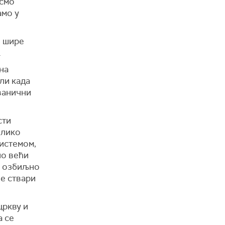
исмо
амо у
з шире
.
на
или када
званични
сти
олико
системом,
ио већи
ош озбиљно
ве ствари
цркву и
а се