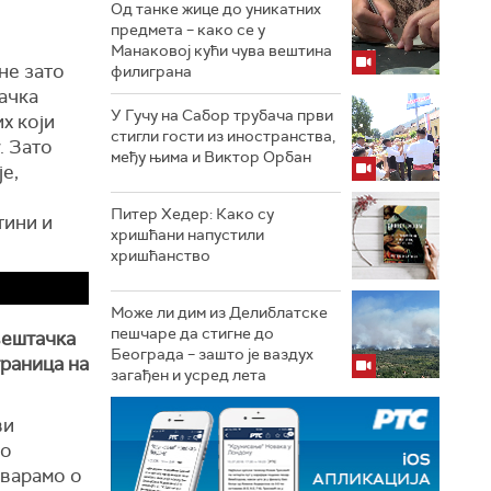
Од танке жице до уникатних
предмета – како се у
Манаковој кући чува вештина
не зато
филиграна
ачка
У Гучу на Сабор трубача први
х који
стигли гости из иностранства,
. Зато
међу њима и Виктор Орбан
е,
Питер Хедер: Како су
тини и
хришћани напустили
хришћанство
Може ли дим из Делиблатске
пешчаре да стигне до
вештачка
Београда – зашто је ваздух
граница на
загађен и усред лета
ви
 о
оварамо о