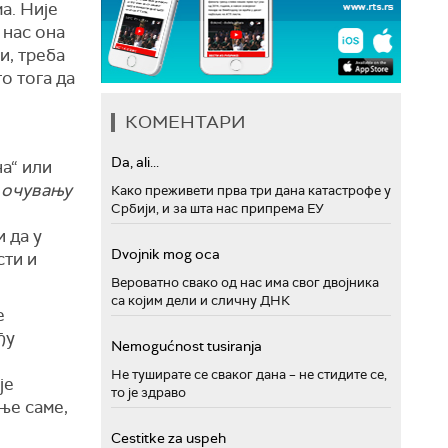
а. Није
 нас она
и, треба
го тога да
КОМЕНТАРИ
Da, ali...
на“ или
 очувању
Како преживети прва три дана катастрофе у
Србији, и за шта нас припрема ЕУ
 да у
Dvojnik mog oca
сти и
Вероватно свако од нас има свог двојника
са којим дели и сличну ДНК
е
ђу
Nemogućnost tusiranja
Не туширате се сваког дана – не стидите се,
је
то је здраво
 ње саме,
Cestitke za uspeh