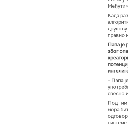
Међутим,
Када раз
алгоритм
друштву 
правно и
Папа је 
због опа
креатори
потенциј
интелиг
– Папа ј
употреби
свесно и
Под тим
мора бит
одговора
системе.