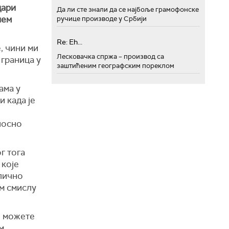
дари
Да ли сте знали да се најбоље грамофонске
шем
ручице производе у Србији
Re: Eh...
е, чини ми
Лесковачка спржа – производ са
 граница у
заштићеним географским пореклом
ама у
и када је
дносно
г тога
 које
илично
ом смислу
, можете
м.