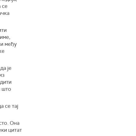
 се
ачка
ити
аиме,
 и међу
же
да је
из
едити
м што
а се тај
сто. Она
еки цитат