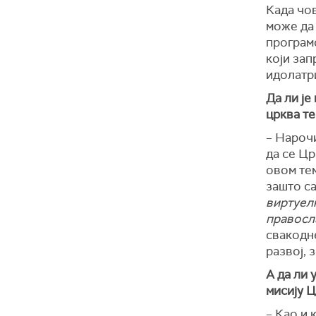
Када чов
може да 
програмо
који зап
идолатри
Да ли је
црква т
– Нароч
да се Цр
овом тем
зашто са
виртуел
правосл
свакодн
развој, 
А да ли 
мисију 
– Као и 