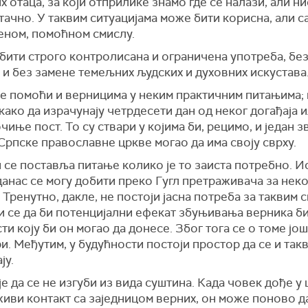
х отаца, за који отприлике знамо где се налази, али н
тачно. У таквим ситуацијама може бити корисна, али с
еном, помоћном смислу.
бити строго контролисана и ограничена употреба, бе
и без замене темељних људских и духовних искустава
е помоћи и верницима у неким практичним питањима; 
како да израчунају четрдесети дан од неког догађаја 
чиње пост. То су ствари у којима би, рецимо, и један 
Српске православне цркве могао да има своју сврху.
 се поставља питање колико је то заиста потребно. И
данас се могу добити преко Гугл претраживача за нек
 Тренутно, дакле, не постоји јасна потреба за таквим 
и се да би потенцијални ефекат збуњивања верника б
ти коју би он могао да донесе. Због тога се о томе ј
и. Међутим, у будућности постоји простор да се и так
ју.
е да се не изгуби из вида суштина. Када човек дође у 
живи контакт са заједницом верних, он може поново д