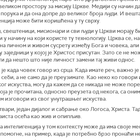
 великом простору за мисију Цркве. Медији су начин да
порука и да она допре до великог броја људи. И вешт
нција може бити коришћена у ту сврху.
 свештеници, мисионари и сви људи у Цркви морају б
 у начину на који користе ту технологију. Црква се, н
на личном и живом сусрету између Бога и човека, али
у заједници у којој је Христос присутан. Зато се не мо
и да нешто што није личност замени тај живи однос.
је када човек говор из срца. Када имате реч, важно је 
 себи, а не само да је преузимате. Као неко ко говори 
ог искуства, могу да кажем да се никада не може пор
оја је прочитана, односно преузета од некога, са они
м изговори из свог унутрашњег искуства.
 ствари, један дијалог и сабрање око Логоса, Христа. Тад
аиста осећа као жив и опипљив.
 интелигенција у том контексту може да има своје ме
помогне, на пример, када је потребно брзо пронаћи н