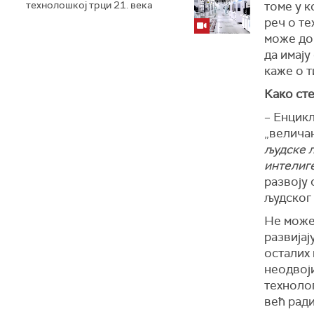
технолошкој трци 21. века
томе у к
реч о те
може дов
да имају
каже о 
Како ст
– Енцикл
„велича
људске л
интелиг
развоју 
људског 
Не можем
развијај
осталих 
неодвоји
технолог
већ ради