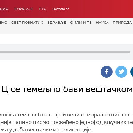
АДИО
ЕМИСИЈЕ
РТС
Остало
ЕМО
СВЕТ ПОЗНАТИХ
ЗДРАВЉЕ
ФИЛМ И ТВ
НАУКА
ПРИРОДА
ПЦ се темељно бави вештачком
лошка тема, већ постаје и велико морално питање.
ажније папино писмо посвећено једној од кључних т
ека у доба вештачке интелигенције.