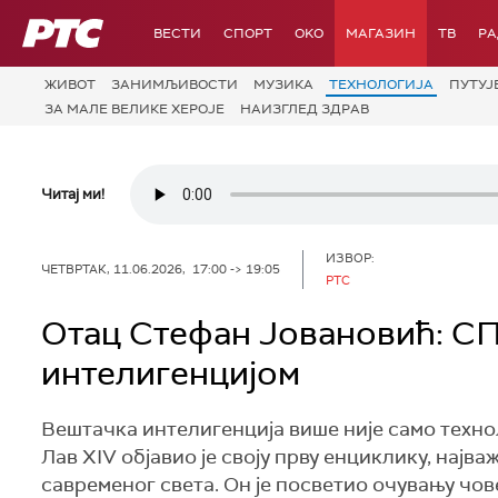
РТС
ВЕСТИ
СПОРТ
OKO
МАГАЗИН
ТВ
Р
ЖИВОТ
ЗАНИМЉИВОСТИ
МУЗИКА
ТЕХНОЛОГИЈA
ПУТУЈ
ЗА МАЛЕ ВЕЛИКЕ ХЕРОЈЕ
НАИЗГЛЕД ЗДРАВ
Читај ми!
ИЗВОР:
ЧЕТВРТАК, 11.06.2026, 17:00 -> 19:05
РТС
Отац Стефан Јовановић: С
интелигенцијом
Вештачка интелигенција више није само техно
Лав XIV објавио је своју прву енциклику, најв
савременог света. Он је посветио очувању чов