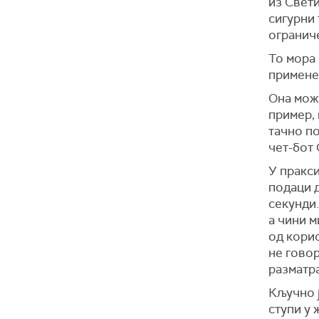
из Свети
сигурни 
огранич
То мора 
примене 
Она мож
пример, 
тачно по
чет-бот 
У пракси
подаци 
секунди.
а чини м
од корис
не говор
разматра
Кључно ј
ступи у 