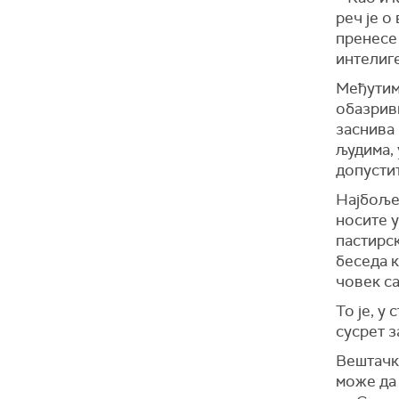
реч је о
пренесе 
интелиге
Међутим,
обазриви
заснива 
људима, 
допустит
Најбоље 
носите у
пастирск
беседа к
човек са
То је, у
сусрет з
Вештачка
може да 