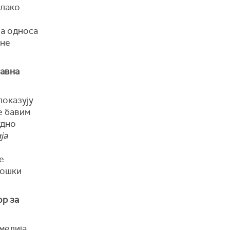
 лако
ја односа
ене
лавна
показују
е бавим
удно
ја
е
лошки
ор за
медија,