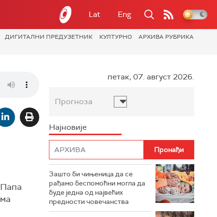
Lat
Eng
ДИГИТАЛНИ ПРЕДУЗЕТНИК
КУЛТУРНО
АРХИВА РУБРИКА
петак, 07. август 2026.
Прогноза
Најновије
Зашто би чињеница да се
рађамо беспомоћни могла да
 Папа
буде једна од највећих
ема
предности човечанства