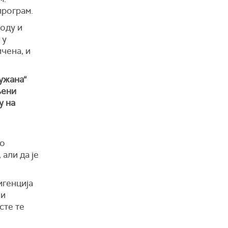
програм.
коду и
 у
чена, и
ружана“
њени
у на
но
 али да је
игенција
 и
сте те