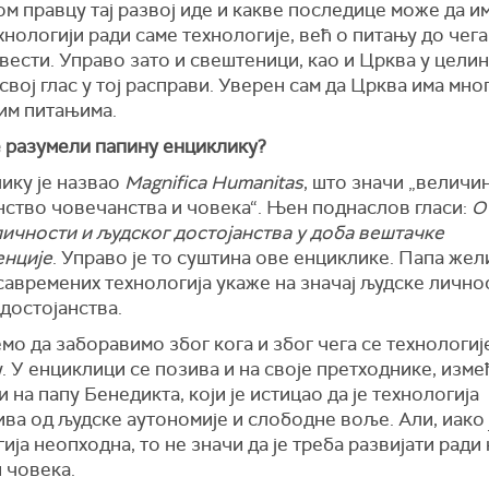
ом правцу тај развој иде и какве последице може да им
хнологији ради саме технологије, већ о питању до чега
ести. Управо зато и свештеници, као и Црква у целин
 свој глас у тој расправи. Уверен сам да Црква има мно
тим питањима.
е разумели папину енциклику?
ику је назвао
Magnifica Humanitas
, што значи „величи
нство човечанства и човека“. Њен поднаслов гласи:
О
ичности и људског достојанства у доба вештачке
енције
. Управо је то суштина ове енциклике. Папа жели
савремених технологија укаже на значај људске лично
достојанства.
о да заборавимо због кога и због чега се технологиј
у. У енциклици се позива и на своје претходнике, изме
и на папу Бенедикта, који је истицао да је технологија
ва од људске аутономије и слободне воље. Али, иако 
ија неопходна, то не значи да је треба развијати ради
 човека.