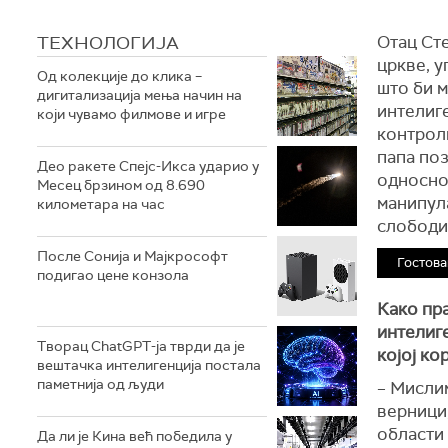
ТЕХНОЛОГИЈA
Отац Ст
цркве, у
Од колекције до клика –
што би м
дигитализација мења начин на
интелиг
који чувамо филмове и игре
контрол
папа по
Део ракете Спејс-Икса ударио у
односно 
Месец брзином од 8.690
манипула
километара на час
слободи
После Сонија и Мајкрософт
Гостова
подигао цене конзола
Како пр
интелиге
Творац ChatGPT-ја тврди да је
којој ко
вештачка интелигенција постала
паметнија од људи
– Мислим
верници,
области 
Да ли је Кина већ победила у