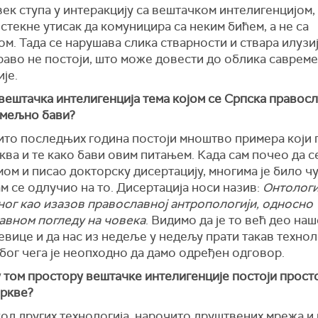
ек ступа у интеракцију са вештачком интелигенцијом,
стекне утисак да комуницира са неким бићем, а не са
м. Тада се нарушава слика стварности и ствара илузи
раво не постоји, што може довести до облика саврем
је.
 вештачка интелигенција тема којом се Српска правос
емељно бави?
ито последњих година постоји мноштво примера који 
ква и те како бави овим питањем. Када сам почео да с
ом и писао докторску дисертацију, многима је било ч
м се одлучио на то. Дисертација носи назив:
Онтологи
ног као изазов православној антропологији, односно
авном погледу на човека
. Видимо да је то већ део наш
евице и да нас из недеље у недељу прати такав техно
због чега је неопходно да дамо одређен одговор.
у том простору вештачке интелигенције постоји прост
Цркве?
код других технологија, нарочито друштвених мрежа и 