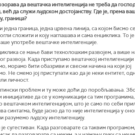
зорава да вештачка интелигенција не треба да госпо
 већ да служи људском достојанству. Где је, према ва
, граница?
и једна граница, једна црвена линија, са којом бисмо с
могли сложити и коју наглашава и сама енциклика. То је
наше употребе вештачке интелигенције.
иклика се мање бави технолошким развојем, а више н
ог развоја. Када приступамо вештачкој интелигенцији 
о, морамо бити обазриви и свесни начина на који јој
о. Не смемо јој приступати као да је неки ентитет, о
или личност.
штински проблем и ту може доћи до поробљавања. Збо
и иницијативе да се у комуникацији са тим програмима,
о вештачком интелигенцијом, што је само по себи пр
а синтагма, буде јасно да то није интелигенција у он
ми разумемо људску интелигенцију.
м је сугестиван. Када разговарате са таквим програмом
исак да разговарате са неким, а у најмању руку са нечи