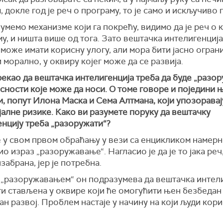
 докле год је реч о програму, то је само и искључиво 
умемо механизме који га покрећу, видимо да је реч о 
у, и ништа више од тога. Зато вештачка интелигенција
може имати корисну улогу, али мора бити јасно ограни
 морално, у оквиру којег може да се развија.
рекао да вештачка интелигенција треба да буде „разо
сности које може да носи. О томе говоре и поједини 
, попут Илона Маска и Сема Алтмана, који упозоравај
алне ризике. Како ви разумете поруку да вештачку
енцију треба „разоружати“?
е у свом првом обраћању у вези са енцикликом намер
о израз „разоружавање“. Нагласио је да је то јака реч,
забрана, јер је потребна.
 „разоружавањем“ он подразумева да вештачка интел
и стављена у оквире који ће омогућити њен безбедан
н развој. Проблем настаје у начину на који људи кори