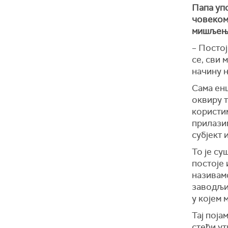
Папа упо
човеком,
мишљењу
– Постој
се, сви 
начину 
Сама енц
оквиру т
користим
прилазим
субјект 
То је су
постоје 
називам
заводљив
у којем 
Тај поја
стећи ут