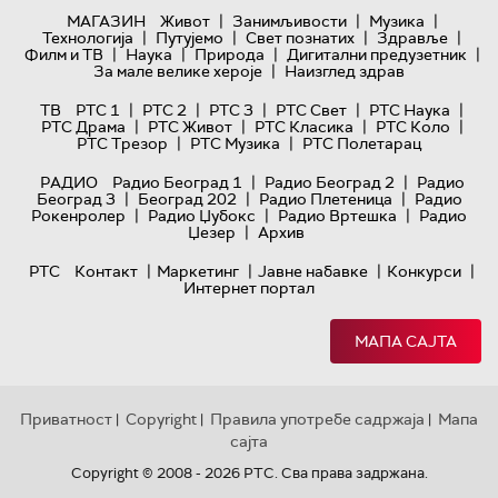
|
|
|
МАГАЗИН
Живот
Занимљивости
Музика
|
|
|
|
Технологијa
Путујемо
Свет познатих
Здравље
|
|
|
|
Филм и ТВ
Наука
Природа
Дигитални предузетник
|
За мале велике хероје
Наизглед здрав
|
|
|
|
|
ТВ
РТС 1
РТС 2
РТС 3
РТС Свет
РТС Наука
|
|
|
|
РТС Драма
РТС Живот
РТС Класика
РТС Коло
|
|
РТС Трезор
РТС Музика
РТС Полетарац
|
|
РАДИО
Радио Београд 1
Радио Београд 2
Радио
|
|
|
Београд 3
Београд 202
Радио Плетеница
Радио
|
|
|
Рокенролер
Радио Џубокс
Радио Вртешка
Радио
|
Џезер
Архив
|
|
|
|
РТС
Контакт
Маркетинг
Јавне набавке
Конкурси
Интернет портал
МАПА САЈТА
Приватност
Copyright
Правила употребе садржаја
Мапа
|
|
|
сајта
Copyright © 2008 - 2026 РТС. Сва права задржана.