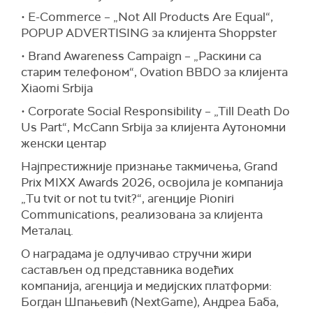
• E-Commerce – „Not All Products Are Equal“,
POPUP ADVERTISING за клијента Shoppster
• Brand Awareness Campaign – „Раскини са
старим телефоном“, Ovation BBDO за клијента
Xiaomi Srbija
• Corporate Social Responsibility – „Till Death Do
Us Part“, McCann Srbija за клијента Аутономни
женски центар
Најпрестижније признање такмичења, Grand
Prix MIXX Awards 2026, освојила је компанија
„Tu tvit or not tu tvit?“, агенције Pioniri
Communications, реализована за клијента
Металац.
О наградама је одлучивао стручни жири
састављен од представника водећих
компанија, агенција и медијских платформи:
Богдан Шпањевић (NextGame), Андреа Баба,