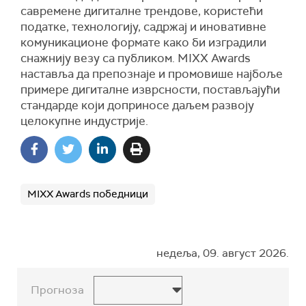
савремене дигиталне трендове, користећи
податке, технологију, садржај и иновативне
комуникационе формате како би изградили
снажнију везу са публиком. MIXX Awards
наставља да препознаје и промовише најбоље
примере дигиталне изврсности, постављајући
стандарде који доприносе даљем развоју
целокупне индустрије.
MIXX Awards победници
недеља, 09. август 2026.
Прогноза