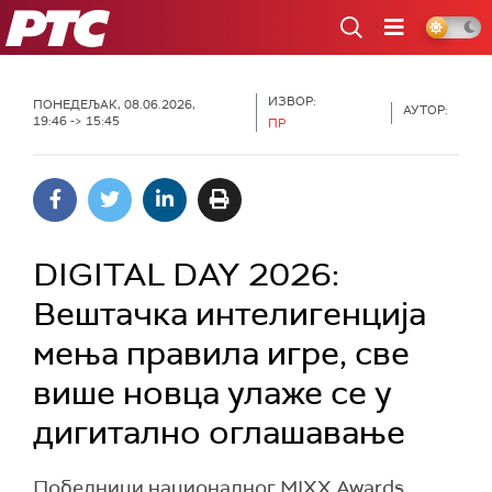
РТС
ИЗВОР:
ПОНЕДЕЉАК, 08.06.2026,
АУТОР:
19:46 -> 15:45
ПР
DIGITAL DAY 2026:
Вештачка интелигенција
мења правила игре, све
више новца улаже се у
дигитално оглашавање
Победници националног MIXX Awards