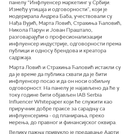
панелу “Инфлуенсер маркетинг у Србији:
Између утицаја и одговорности”, који је
модерирала Андреа Баба, учествовали су
Нађа Вујић, Марта Ловић, Страхиња Ћаловић,
Никола Парун и Јован Праштало,
разговарајући о професионализацији
инфлуенсер индустрије, одговорности према
публици и односу брендова и креатора
садржаја.
Марта Ловић и Страхиња Ћаловић истакли су
да је време да публика схвати да је бити
инфлуенсер посао и да он носи озбиљну
одговорност. На панелу је најављено да ће у
току године бити објављен IAB Serbia
Influencer Whitepaper који ће служити као
приручник добре праксе за сарадњу са
инфлуенсерима - од планирања, преко
мерења, до правног и финансијског оквира.
Велику пажњу привукло је предавање Аарти