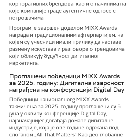
корпоративних брендова, као и о начинима на
које компаније граде аутентичне односе с
потрошачима.
Програм је завршен доделом MIXX Awards
награда и традиционалним афтерпартијем, на
којем су учесници имали прилику да наставе
размену искустава и разговоре о трендовима
који обликују будућност дигиталног
маркетинга.
Проглашени победници MIXX Awards
за 2025. годину: Дигитална изврсност
награђена на конференцији Digital Day
Победници националногg MIXX Awards
такмичења за 2025. годину проглашени су 5.
јуна у оквиру конференције Digital Day,
најзначајнијег догађаја домаће дигиталне
индустрије, која је ове године одржана под
слоганом „All That Matters“ Као део глобалне