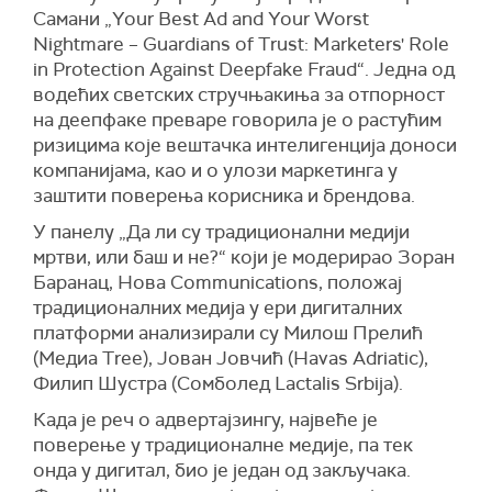
Самани „Your Best Ad and Your Worst
Nightmare – Guardians of Trust: Marketers' Role
in Protection Against Deepfake Fraud“. Једна од
водећих светских стручњакиња за отпорност
на деепфаке преваре говорила је о растућим
ризицима које вештачка интелигенција доноси
компанијама, као и о улози маркетинга у
заштити поверења корисника и брендова.
У панелу „Да ли су традиционални медији
мртви, или баш и не?“ који је модерирао Зоран
Баранац, Нова Communications, положај
традиционалних медија у ери дигиталних
платформи анализирали су Милош Прелић
(Медиа Тree), Јован Јовчић (Havas Adriatic),
Филип Шустра (Сомболед Lactalis Srbija).
Када је реч о адвертајзингу, највеће је
поверење у традиционалне медије, па тек
онда у дигитал, био је један од закључака.