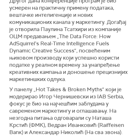
Другог дана конференције програм је био
усмерен на практичну примену података,
вештачке интелигенције и нових
комуникационих канала у маркетингу. Догађај
је отворила Паулина Тсатхири из компаније
ОЦМ предавањем „The Data Force: How
AdSquirrel’s Real-Time Intelligence Fuels
Dynamic Creative Success“, посвећеним
њиховом производу који успешно користи
податке у реалном времену за унапређење
креативних кампања и доношење прецизнијих
маркетиншких одлука.
У панелу „Hot Takes & Broken Myths“ који је
модерирао Игор Чернишевски из IAB Serbia,
фокус је био на најчешћим заблудама у
савременом маркетингу и оглашавању. На
незгодна питања одговарали су Наташа
Крстић (ФМК), Ведран Иванковић (Raiffeisen
Banк) и Александар Николић (На сва звона).