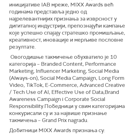
иницијативе IAB мреже, MIXX Awards већ
годинама представља једно од
најрелевантнијих признања за изврсност у
дигиталној индустрији, препознајући кампање
које успешно спајају стратешко промишљање,
креативност, иновације и мерљиве пословне
резултате.
Овогодишње такмичење обухватило је 10
категорија – Branded Content, Performance
Marketing, Influencer Marketing, Social Media
(Always-on), Social Media Campaign, Long Form
Video, TikTok, E-Commerce, Advanced Creative
/ Tech Use of AI, Effective Use of Data,Brand
Awareness Campaign i Corporate Social
Responsibility.Победници у свим категоријама
конкурисали су и за највише признање
такмичења – Grand Prix nagradu.
Добитници MIXX Awards признања су: