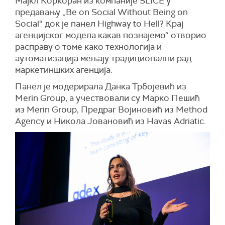
Мајкл Коркоран из компаније SLICE у
предавању „Be on Social Without Being on
Social“ док је панел Highway to Hell? Крај
агенцијског модела какав познајемо“ отворио
расправу о томе како технологија и
аутоматизација мењају традиционални рад
маркетиншких агенција.
Панел је модерирала Данка Трбојевић из
Merin Group, а учествовали су Марко Пешић
из Merin Group, Предраг Војиновић из Method
Agency и Никола Јовановић из Havas Adriatic.