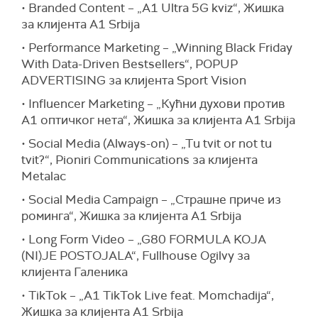
• Branded Content – „A1 Ultra 5G kviz“, Жишка
за клијента A1 Srbija
• Performance Marketing – „Winning Black Friday
With Data-Driven Bestsellers“, POPUP
ADVERTISING за клијента Sport Vision
• Influencer Marketing – „Кућни духови против
A1 оптичког нета“, Жишка за клијента A1 Srbija
• Social Media (Always-on) – „Tu tvit or not tu
tvit?“, Pioniri Communications за клијента
Metalac
• Social Media Campaign – „Страшне приче из
роминга“, Жишка за клијента A1 Srbija
• Long Form Video – „G80 FORMULA KOJA
(NI)JE POSTOJALA“, Fullhouse Ogilvy за
клијента Галеника
• TikTok – „A1 TikTok Live feat. Momchadija“,
Жишка за клијента A1 Srbija