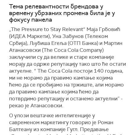
Тема релевантности брендова у
времену убрзаних промена била је у
фокусу панела
„The Pressure to Stay Relevant“ Маја Грбовић
(ИДЕА Маркети), Уна Забунов (Телеком
Србија), Љубиша Егеља (ОТП Банка) и Мартин
Атанасовски (The Coca Cola Company)
закључили су да велике и старе компаније
морају да одрже репутацију тако што ће остати
актуелне. “ The Coca Cola постоји 140 година,
ми не морамо да правимо кампање којима
ћемо да се пробијамо на тржиште, али морамо
да правимо кампање којима ћемо да
потврдимо репутацију и останемо актуелни” -
рекао је Атанасовски.
О улози вештачке интелигенције у
савременом маркетингу говорио је Роман
Балтеану из компаније Гугл. Предавање