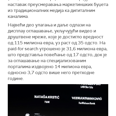
наставак преусмеравања маркетиншких буџета
из традиционалних медија ка дигиталним
каналима.
Највећи део улагања и даље одлази на
дисплаy оглашавање, укључујући видео и
друштвене мреже, које је достигло вредност
од 115 милиона евра, уз раст од 35 одсто. На
paid-for search утрошено је 31,6 милиона евра,
што представља повећање од 17 одсто, док је
за оглашавање на специјализованим
порталима издвојено 14 милиона евра,
односно 3,7 одсто више него претходне
године.