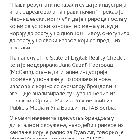
“Наши резултати показали су да је индустрија
ипак одреаговала на прави начин” – рекао је
Чернишевски, истичући да је природа посла у
којем се услови константно мењају и људи
морају да реагују на дневном нивоу, омогућила
да реагују на сваки изазов који се пред њих
постави.
На панелу „The State of Digital: Reality Check“,
који је модерирала Јана Савић Растовац
(McCann), стање дигиталне индустрије,
промене у понашанју потрошача и нове
изазове с којима се суочавају брендови и
агенције анализирале су Сузана Берић из
Телекома Србија, Марија Јоксимовић из
Publicis Media и Уна Баршић из IAB Serbia.
О новим начинима присуства брендова у
дигиталном окружењу, наводећи примере из
кампање коју је радио за Ryan Air, говорио је