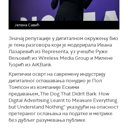
Јелена Савић
Значај репутације у дигиталном окружењу био
је тема разговора који је модерирала Ивана
Лазаревић из Representa, уз учешће Руже
Вељовић из Wireless Media Group и Милене
Ђорић из AiKBank.
Критички осврт на савремену индустрију
дигиталног оглашавања понудио је Пол
Томпсон из компаније Ескими
предавањем„The Dog That Didn't Bark: How
Digital Advertising Learnt to Measure Everything
but Understand Nothing“ указујући на опасност
претераног ослањања на податке и метрике
без дубљег разумевања публике.