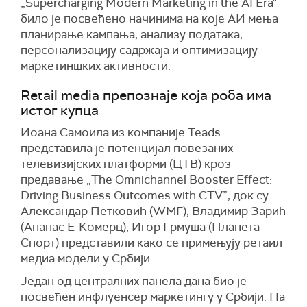
„Supercharging Modern Marketing in the AI Era“
било је посвећено начинима на које АИ мења
планирање кампања, анализу података,
персонализацију садржаја и оптимизацију
маркетиншких активности.
Retail media препознаје која роба има
истог купца
Иоана Самоила из компаније Teads
представила је потенцијал повезаних
телевизијских платформи (ЦТВ) кроз
предавање „The Omnichannel Booster Effect:
Driving Business Outcomes with CTV”, док су
Александар Петковић (WМГ), Владимир Зарић
(Ананас Е-Комерц), Игор Грмуша (Планета
Спорт) представили како се примењују ретаил
медиа модели у Србији.
Један од централних панела дана био је
посвећен инфлуенсер маркетингу у Србији. На