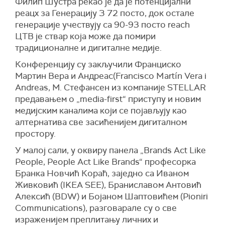
Филип Шустра рекао је да је потенцијални
реацх за Генерацију З 72 посто, док остале
генерације учествују са 90-93 посто reach
ЦТВ је ствар која може да помири
традиционалне и дигиталне медије.
Конференцију су закључили Франциско
Мартин Вера и Андреас(Francisco Martín Vera i
Andreas, М. Стефансен из компаније STELLAR
предавањем о „media-first“ приступу и новим
медијским каналима који се појављују као
алтернатива све засићенијем дигиталном
простору.
У малој сали, у оквиру панела „Brands Act Like
People, People Act Like Brands“ професорка
Бранка Новчић Кораћ, заједно са Иваном
Живковић (IKEA SEE), Браниславом Антовић
Алексић (BDW) и Бојаном Шаптовићем (Pioniri
Communications), разговарале су о све
израженијем преплитању личних и