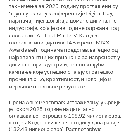
такмичења за 2025. годину проглашени су
5. јуна у оквиру конференције Digital Day,
најзначајнијег догађаја домаће дигиталне
индустрије, која је ове године одржана под
слоганом „All That Matters“ Као део
глобалне иницијативе IAB мреже, MIXX
Awards већ годинама представља једно од
најрелевантнијих признања за изврсност у
дигиталној индустрији, препознајући
кампање које успешно спајају стратешко
промишљање, креативност, иновације и
мерљиве пословне резултате.
Према AdEx Benchmark истраживању, у Србији
је током 2025. године на дигитално
оглашавање потрошено 168,92 милиона евра,
што је 28 одсто више него годину дана раније
(132,48 милиона евра). Раст потврђује