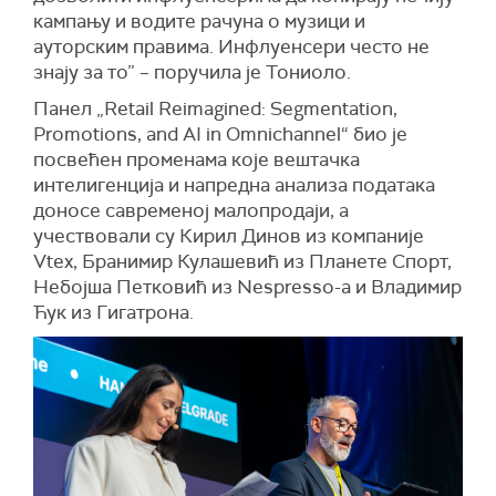
кампању и водите рачуна о музици и
ауторским правима. Инфлуенсери често не
знају за то” – поручила је Тониоло.
Панел „Retail Reimagined: Segmentation,
Promotions, and AI in Omnichannel“ био је
посвећен променама које вештачка
интелигенција и напредна анализа података
доносе савременој малопродаји, а
учествовали су Кирил Динов из компаније
Vtex, Бранимир Кулашевић из Планете Спорт,
Небојша Петковић из Nespresso-a и Владимир
Ћук из Гигатрона.