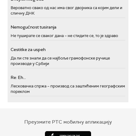
Вероватно свако од нас има свог двојника са којим дели и
сличну ДНК
Nemogućnost tusiranja
Не туширате се сваког дана – не стидите се, то је здраво
Cestitke za uspeh
Да ли сте знали да се најбоље грамофонске ручице
производе у Србији
Re: Eh...
Лесковачка спржа – производ са заштићеним географским
пореклом
Преузмите РТС мобилну апликацију