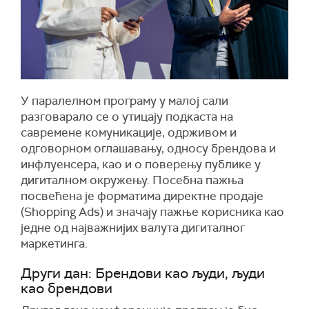
У паралелном програму у малој сали
разговарало се о утицају подкаста на
савремене комуникације, одрживом и
одговорном оглашавању, односу брендова и
инфлуенсера, као и о поверењу публике у
дигиталном окружењу. Посебна пажња
посвећена је форматима директне продаје
(Shopping Ads) и значају пажње корисника као
једне од најважнијих валута дигиталног
маркетинга.
Други дан: Брендови као људи, људи
као брендови