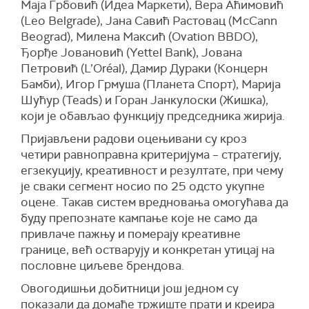
Маја Грбовић (Идеа Маркети), Вера Аћимовић
(Leo Belgrade), Јана Савић Растовац (McCann
Beograd), Милена Максић (Ovation BBDO),
Ђорђе Јовановић (Yettel Bank), Јована
Петровић (L’Oréal), Дамир Дураки (Концерн
Бамби), Игор Грмуша (Планета Спорт), Марија
Шућур (Teads) и Горан Јанкулоски (Жишка),
који је обављао функцију председника жирија.
Пријављени радови оцењивани су кроз
четири равноправна критеријума – стратегију,
егзекуцију, креативност и резултате, при чему
је сваки сегмент носио по 25 одсто укупне
оцене. Такав систем вредновања омогућава да
буду препознате кампање које не само да
привлаче пажњу и померају креативне
границе, већ остварују и конкретан утицај на
пословне циљеве брендова.
Овогодишњи добитници још једном су
показали да домаће тржиште прати и креира