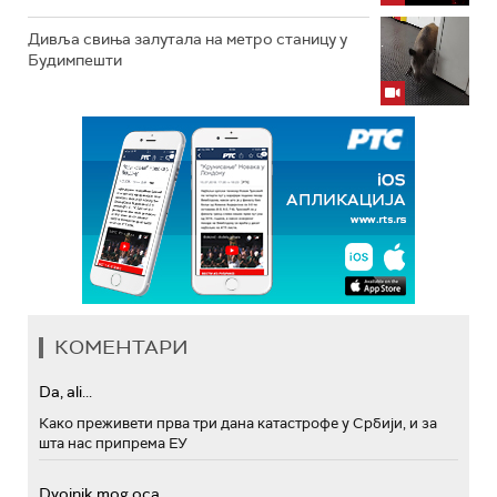
Дивља свиња залутала на метро станицу у
Будимпешти
КОМЕНТАРИ
Da, ali...
Како преживети прва три дана катастрофе у Србији, и за
шта нас припрема ЕУ
Dvojnik mog oca