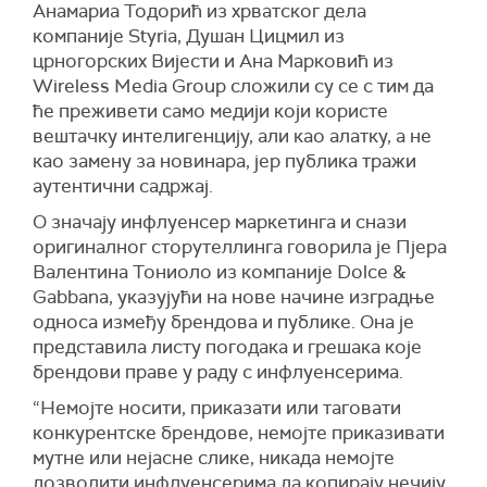
Анамариа Тодорић из хрватског дела
компаније Styria, Душан Цицмил из
црногорских Вијести и Ана Марковић из
Wireless Media Group сложили су се с тим да
ће преживети само медији који користе
вештачку интелигенцију, али као алатку, а не
као замену за новинара, јер публика тражи
аутентични садржај.
О значају инфлуенсер маркетинга и снази
оригиналног сторyтеллинга говорила је Пјера
Валентина Тониоло из компаније Dolce &
Gabbana, указујући на нове начине изградње
односа између брендова и публике. Она је
представила листу погодака и грешака које
брендови праве у раду с инфлуенсерима.
“Немојте носити, приказати или таговати
конкурентске брендове, немојте приказивати
мутне или нејасне слике, никада немојте
дозволити инфлуенсерима да копирају нечију