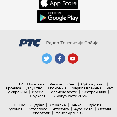
Радио Телевизија Србије
|
|
|
|
ВЕСТИ
Политика
Регион
Свет
Србија данас
|
|
|
|
Хроника
Друштво
Економија
Мерила времена
Рат
|
|
|
|
у Украјини
Време
Сервисне вести
Сматрачница
|
Подкаст
ЕУ могућности 2026
|
|
|
|
СПОРТ
Фудбал
Кошарка
Тенис
Одбојка
|
|
|
|
Рукомет
Ватерполо
Атлетика
Ауто-мото
Остали
|
спортови
Меморијал РТС