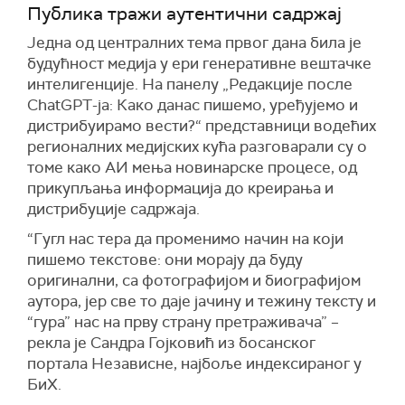
Публика тражи аутентични садржај
Једна од централних тема првог дана била је
будућност медија у ери генеративне вештачке
интелигенције. На панелу „Редакције после
ChatGPT-ja: Како данас пишемо, уређујемо и
дистрибуирамо вести?“ представници водећих
регионалних медијских кућа разговарали су о
томе како АИ мења новинарске процесе, од
прикупљања информација до креирања и
дистрибуције садржаја.
“Гугл нас тера да променимо начин на који
пишемо текстове: они морају да буду
оригинални, са фотографијом и биографијом
аутора, јер све то даје јачину и тежину тексту и
“гура” нас на прву страну претраживача” –
рекла је Сандра Гојковић из босанског
портала Независне, најбоље индексираног у
БиХ.