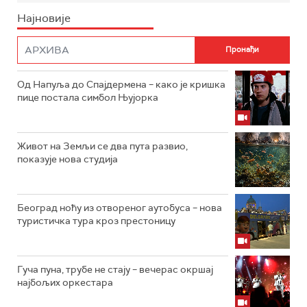
Најновије
Од Напуља до Спајдермена – како је кришка
пице постала симбол Њујорка
Живот на Земљи се два пута развио,
показује нова студија
Београд ноћу из отвореног аутобуса – нова
туристичка тура кроз престоницу
Гуча пуна, трубе не стају – вечерас окршај
најбољих оркестара