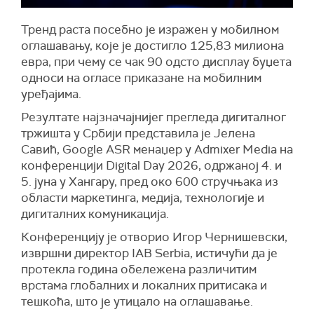
Тренд раста посебно је изражен у мобилном
оглашавању, које је достигло 125,83 милиона
евра, при чему се чак 90 одсто дисплаy буџета
односи на огласе приказане на мобилним
уређајима.
Резултате најзначајнијег прегледа дигиталног
тржишта у Србији представила је Јелена
Савић, Google ASR менаџер у Admixer Media на
конференцији Digital Day 2026, одржаној 4. и
5. јуна у Хангару, пред око 600 стручњака из
области маркетинга, медија, технологије и
дигиталних комуникација.
Конференцију је отворио Игор Чернишевски,
извршни директор IAB Serbia, истичући да је
протекла година обележена различитим
врстама глобалних и локалних притисака и
тешкоћа, што је утицало на оглашавање.