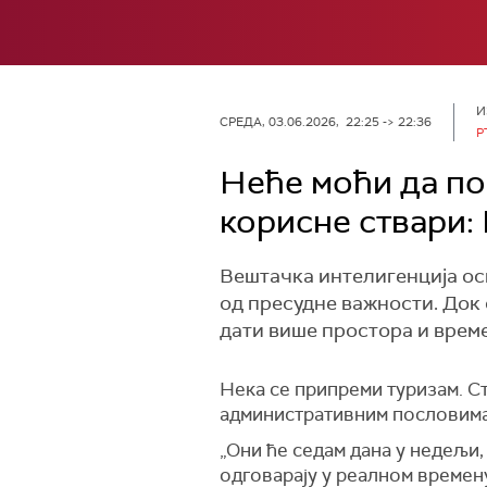
И
СРЕДА, 03.06.2026, 22:25 -> 22:36
Р
Неће моћи да поп
корисне ствари:
Вештачка интелигенција осв
од пресудне важности. Док с
дати више простора и време
Нека се припреми туризам. Ст
административним пословима 
„Они ће седам дана у недељи,
одговарају у реалном времену