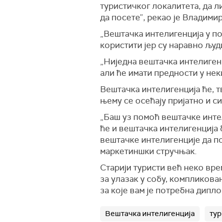
туристичког локалитета, да ли
да посете”, рекао је Владим
„Вештачка интелигенција у по
користити јер су наравно љу
„Ниједна вештачка интелигенц
али ће имати предности у не
Вештачка интелигенција ће, т
њему се осећају пријатно и с
„Баш уз помоћ вештачке интел
ће и вештачка интелигенција 
вештачке интелигенције да по
маркетиншки стручњак.
Старији туристи већ неко вре
за улазак у собу, компликован
за које вам је потребна дипл
Вештачка интелигенција
ту