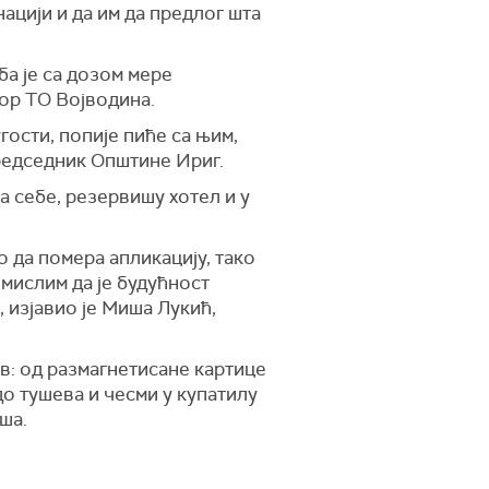
нацији и да им да предлог шта
ба је са дозом мере
тор ТО Војводина.
гости, попије пиће са њим,
председник Општине Ириг.
а себе, резервишу хотел и у
о да помера апликацију, тако
мислим да је будућност
 изјавио је Миша Лукић,
ов: од размагнетисане картице
до тушева и чесми у купатилу
ша.