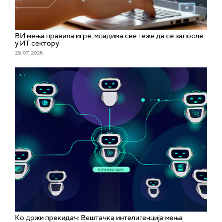
ВИ мења правила игре, младима све теже да се запосле
у ИТ сектору
29. 07. 2026.
Ко држи прекидач: Вештачка интелигенција мења