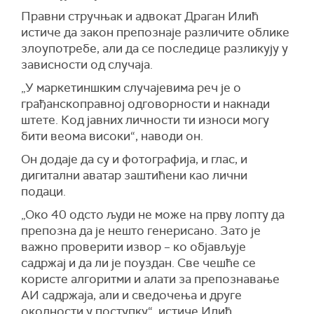
Правни стручњак и адвокат Драган Илић
истиче да закон препознаје различите облике
злоупотребе, али да се последице разликују у
зависности од случаја.
„У маркетиншким случајевима реч је о
грађанскоправној одговорности и накнади
штете. Код јавних личности ти износи могу
бити веома високи“, наводи он.
Он додаје да су и фотографија, и глас, и
дигитални аватар заштићени као лични
подаци.
„Око 40 одсто људи не може на прву лопту да
препозна да је нешто генерисано. Зато је
важно проверити извор – ко објављује
садржај и да ли је поуздан. Све чешће се
користе алгоритми и алати за препознавање
АИ садржаја, али и сведочења и друге
околности у поступку“, истиче Илић.