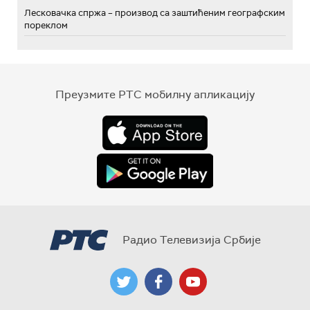
Лесковачка спржа – производ са заштићеним географским
пореклом
Преузмите РТС мобилну апликацију
Радио Телевизија Србије