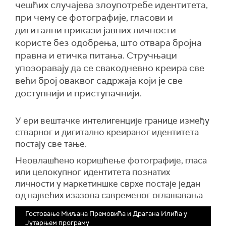
чешћих случајева злоупотребе идентитета,
при чему се фотографије, гласови и
дигитални прикази јавних личности
користе без одобрења, што отвара бројна
правна и етичка питања. Стручњаци
упозоравају да се свакодневно креира све
већи број оваквог садржаја који је све
доступнији и приступачнији.
У ери вештачке интелигенције границе између
стварног и дигитално креираног идентитета
постају све тање.
Неовлашћено коришћење фотографије, гласа
или целокупног идентитета познатих
личности у маркетиншке сврхе постаје један
од највећих изазова савременог оглашавања.
Гостовање Миљана Премовића и Драгана Илића у
Јутарњем програму