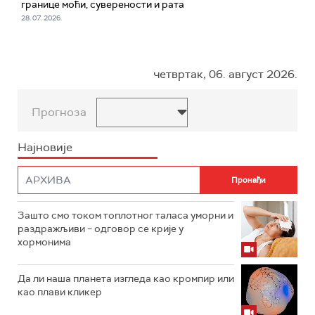
границе моћи, суверености и рата
28. 07. 2026.
четвртак, 06. август 2026.
Прогноза
Најновије
Зашто смо током топлотног таласа уморни и
раздражљиви – одговор се крије у
хормонима
Да ли наша планета изгледа као кромпир или
као плави кликер