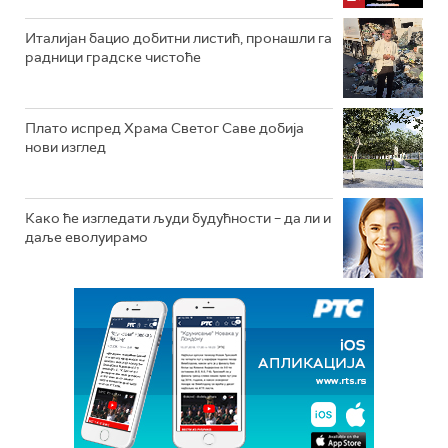
Италијан бацио добитни листић, пронашли га
радници градске чистоће
Плато испред Храма Светог Саве добија
нови изглед
Како ће изгледати људи будућности – да ли и
даље еволуирамо