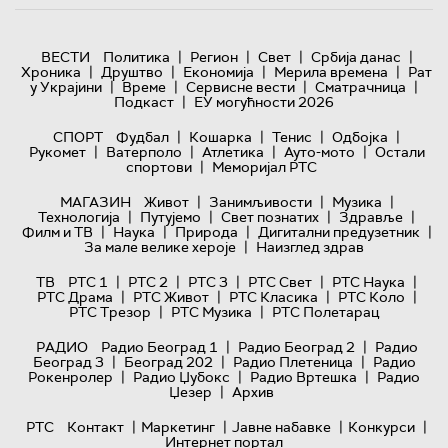
|
|
|
|
ВЕСТИ
Политика
Регион
Свет
Србија данас
|
|
|
|
Хроника
Друштво
Економија
Мерила времена
Рат
|
|
|
|
у Украјини
Време
Сервисне вести
Сматрачница
|
Подкаст
ЕУ могућности 2026
|
|
|
|
СПОРТ
Фудбал
Кошарка
Тенис
Одбојка
|
|
|
|
Рукомет
Ватерполо
Атлетика
Ауто-мото
Остали
|
спортови
Меморијал РТС
|
|
|
МАГАЗИН
Живот
Занимљивости
Музика
|
|
|
|
Технологијa
Путујемо
Свет познатих
Здравље
|
|
|
|
Филм и ТВ
Наука
Природа
Дигитални предузетник
|
За мале велике хероје
Наизглед здрав
|
|
|
|
|
ТВ
РТС 1
РТС 2
РТС 3
РТС Свет
РТС Наука
|
|
|
|
РТС Драма
РТС Живот
РТС Класика
РТС Коло
|
|
РТС Трезор
РТС Музика
РТС Полетарац
|
|
РАДИО
Радио Београд 1
Радио Београд 2
Радио
|
|
|
Београд 3
Београд 202
Радио Плетеница
Радио
|
|
|
Рокенролер
Радио Џубокс
Радио Вртешка
Радио
|
Џезер
Архив
|
|
|
|
РТС
Контакт
Маркетинг
Јавне набавке
Конкурси
Интернет портал