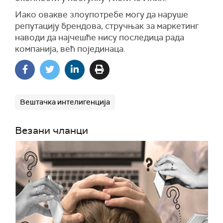
Иако овакве злоупотребе могу да наруше
репутацију брендова, стручњак за маркетинг
наводи да најчешће нису последица рада
компанија, већ појединаца.
Вештачка интелигенција
Везани чланци