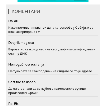
КОМЕНТАРИ
Da, ali...
Како преживети прва три дана катастрофе у Србији, и за
шта нас припрема ЕУ
Dvojnik mog oca
Вероватно свако од нас има свог двојника са којим дели и
сличну ДНК
Nemogućnost tusiranja
Не туширате се сваког дана – не стидите се, то је здраво
Cestitke za uspeh
Да ли сте знали да се најбоље грамофонске ручице
производе у Србији
Re: Eh...