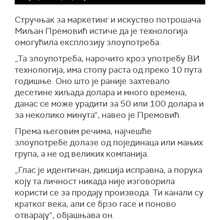
Стручњак за маркетинг и искуство потрошача
Миљан Премовић истиче да је технологија
омогућила експлозију злоупотреба.
„Та злоупотреба, нарочито кроз употребу ВИ
технологија, има стопу раста од преко 10 пута
годишње. Оно што је раније захтевало
десетине хиљада долара и много времена,
данас се може урадити за 50 или 100 долара и
за неколико минута“, навео је Премовић.
Према његовим речима, најчешће
злоупотребе долазе од појединаца или мањих
група, а не од великих компанија.
„Глас је идентичан, дикција исправна, а порука
коју та личност никада није изговорила
користи се за продају производа. Ти канали су
кратког века, али се брзо гасе и поново
отварају“, објашњава он.