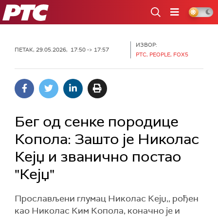
РТС
ИЗВОР:
ПЕТАК, 29.05.2026, 17:50 -> 17:57
РТС, PEOPLE, FOX5
Бег од сенке породице
Копола: Зашто је Николас
Кејџ и званично постао
"Кејџ"
Прослављени глумац Николас Кејџ,, рођен
као Николас Ким Копола, коначно је и