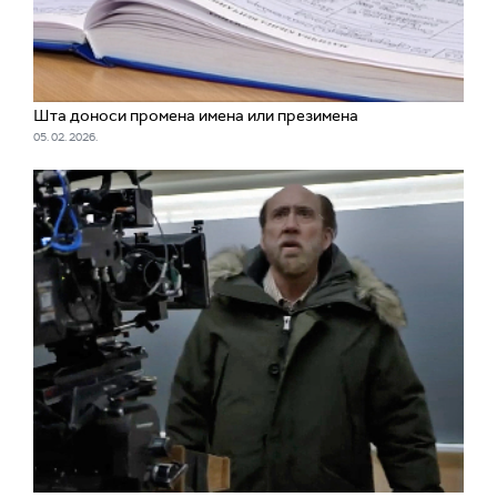
Шта доноси промена имена или презимена
05. 02. 2026.