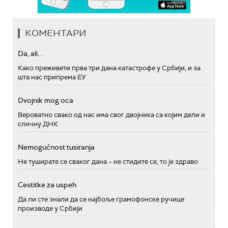
КОМЕНТАРИ
Da, ali...
Како преживети прва три дана катастрофе у Србији, и за
шта нас припрема ЕУ
Dvojnik mog oca
Вероватно свако од нас има свог двојника са којим дели и
сличну ДНК
Nemogućnost tusiranja
Не туширате се сваког дана – не стидите се, то је здраво
Cestitke za uspeh
Да ли сте знали да се најбоље грамофонске ручице
производе у Србији