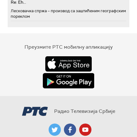
Re: Eh...
Лесковачка спржа – производ са заштићеним географским
пореклом
Преузмите РТС мобилну апликацију
Радио Телевизија Србије