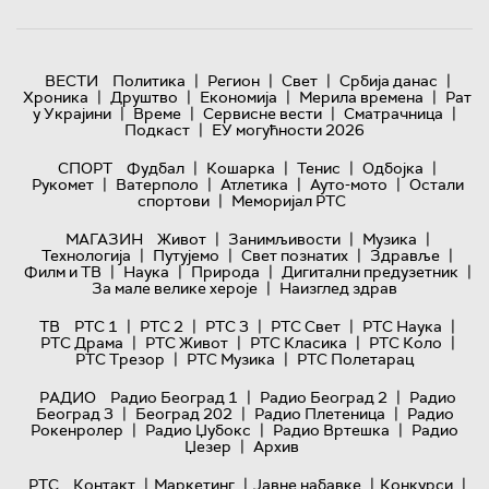
|
|
|
|
ВЕСТИ
Политика
Регион
Свет
Србија данас
|
|
|
|
Хроника
Друштво
Економија
Мерила времена
Рат
|
|
|
|
у Украјини
Време
Сервисне вести
Сматрачница
|
Подкаст
ЕУ могућности 2026
|
|
|
|
СПОРТ
Фудбал
Кошарка
Тенис
Одбојка
|
|
|
|
Рукомет
Ватерполо
Атлетика
Ауто-мото
Остали
|
спортови
Меморијал РТС
|
|
|
МАГАЗИН
Живот
Занимљивости
Музика
|
|
|
|
Технологијa
Путујемо
Свет познатих
Здравље
|
|
|
|
Филм и ТВ
Наука
Природа
Дигитални предузетник
|
За мале велике хероје
Наизглед здрав
|
|
|
|
|
ТВ
РТС 1
РТС 2
РТС 3
РТС Свет
РТС Наука
|
|
|
|
РТС Драма
РТС Живот
РТС Класика
РТС Коло
|
|
РТС Трезор
РТС Музика
РТС Полетарац
|
|
РАДИО
Радио Београд 1
Радио Београд 2
Радио
|
|
|
Београд 3
Београд 202
Радио Плетеница
Радио
|
|
|
Рокенролер
Радио Џубокс
Радио Вртешка
Радио
|
Џезер
Архив
|
|
|
|
РТС
Контакт
Маркетинг
Јавне набавке
Конкурси