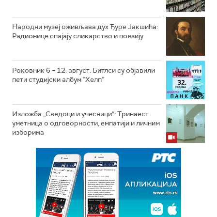
Народни музеј оживљава дух Ђуре Јакшића:
Радионице спајају сликарство и поезију
Роковник 6 – 12. август: Битлси су објавили
пети студијски албум ”Хелп”
Изложба „Сведоци и учесници“: Тринаест
уметница о одговорности, емпатији и личним
изборима