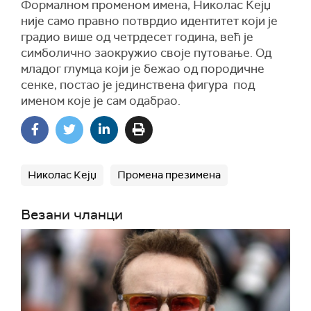
Формалном променом имена, Николас Кејџ
није само правно потврдио идентитет који је
градио више од четрдесет година, већ је
симболично заокружио своје путовање. Од
младог глумца који је бежао од породичне
сенке, постао је јединствена фигура под
именом које је сам одабрао.
Николас Кејџ
Промена презимена
Везани чланци