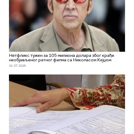
Нетфликс тужен за 105 милиона долара због крађе
необјављеног ратног филма са Николасом Кејџом
31. 07. 2026.