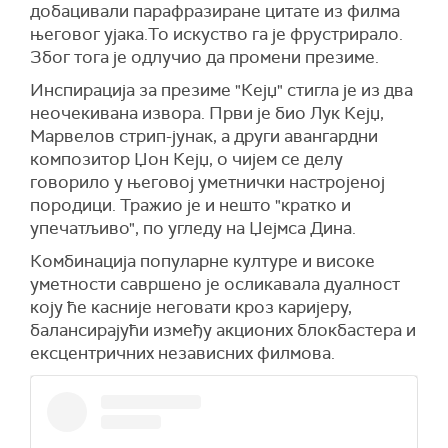
добацивали парафразиране цитате из филма
његовог ујака.То искуство га је фрустрирало.
Због тога је одлучио да промени презиме.
Инспирација за презиме "Кејџ" стигла је из два
неочекивана извора. Први је био Лук Кејџ,
Марвелов стрип-јунак, а други авангардни
композитор Џон Кејџ, о чијем се делу
говорило у његовој уметнички настројеној
породици. Тражио је и нешто "кратко и
упечатљиво", по угледу на Џејмса Дина.
Комбинација популарне културе и високе
уметности савршено је осликавала дуалност
коју ће касније неговати кроз каријеру,
балансирајући између акционих блокбастера и
ексцентричних независних филмова.