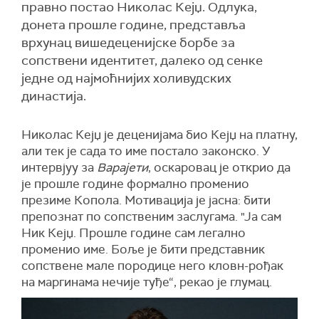
правно постао Николас Кејџ. Одлука,
донета прошле године, представља
врхунац вишедеценијске борбе за
сопствени идентитет, далеко од сенке
једне од најмоћнијих холивудских
династија.
Николас Кејџ је деценијама био Кејџ на платну,
али тек је сада то име постало законско. У
интервјуу за
Варајети
, оскаровац је открио да
је прошле године формално променио
презиме Копола. Мотивација је јасна: бити
препознат по сопственим заслугама. "Ја сам
Ник Кејџ. Прошле године сам легално
променио име. Боље је бити представник
сопствене мале породице него кловн-рођак
на маргинама нечије туђе“, рекао је глумац.