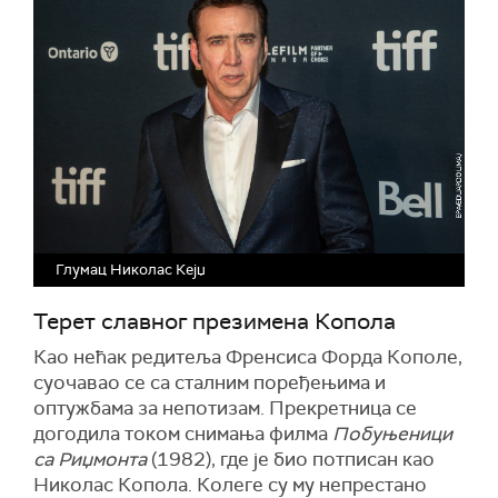
Глумац Николас Кејџ
Терет славног презимена Копола
Као нећак редитеља Френсиса Форда Кополе,
суочавао се са сталним поређењима и
оптужбама за непотизам. Прекретница се
догодила током снимања филма
Побуњеници
са Риџмонта
(1982), где је био потписан као
Николас Копола. Колеге су му непрестано