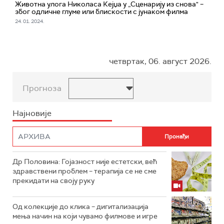
Животна улога Николаса Кејџа у „Сценарију из снова" –
због одличне глуме или блискости с јунаком филма
24. 01. 2024.
четвртак, 06. август 2026.
Прогноза
Најновије
Др Половина: Гојазност није естетски, већ
здравствени проблем – терапија се не сме
прекидати на своју руку
Од колекције до клика – дигитализација
мења начин на који чувамо филмове и игре