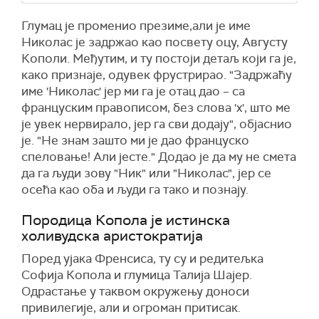
Глумац је променио презиме,али је име
Николас је задржао као посвету оцу, Августу
Кополи. Међутим, и ту постоји детаљ који га је,
како признаје, одувек фрустрирао. "Задржаћу
име 'Николас' јер ми га је отац дао – са
француским правописом, без слова 'х', што ме
је увек нервирало, јер га сви додају", објаснио
је. "Не знам зашто ми је дао француско
спеловање! Али јесте." Додао је да му не смета
да га људи зову "Ник" или "Николас", јер се
осећа као оба и људи га тако и познају.
Породица Копола је истинска
холивудска аристократија
Поред ујака Френсиса, ту су и редитељка
Софија Копола и глумица Талија Шајер.
Одрастање у таквом окружењу доноси
привилегије, али и огроман притисак.