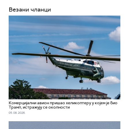
Везани чланци
Комерцијални авион пришао хеликоптеру у којем је био
Трамп, истражују се околности
05. 08. 2026.