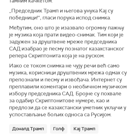
тамним качкетом.
„Председник Трамп и његова унука Кај су
победници!“, гласи порука испод снимка.
Међутим, оно што је изазвало огромну пажњу
је музика која прати видео-снимак. Тим који је
задужен за друштвене мреже председника
САД изабрао је песму познатог казахстанског
репера Скриптонита која је на руском.
Иако се током снимка не чују речи већ само
музика, корисници друштвених мрежа одмах су
препознали и песму и извођача. Интернет су
преплавили коментари о необичном музичком
избору председника САД. Бројне су похвале
за одабир Скриптонитове нумере, као и
предлози да се казахстански уметник укључи у
успостављање бољих односа са Русијом.
Доналд Трамп
Голф
Кај Трамп