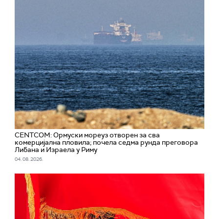
CENTCOM: Ормуски мореуз отворен за сва
комерцијална пловила; почела седма рунда преговора
Либана и Израела у Риму
04. 08. 2026.