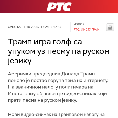
РТС
ИЗВОР:
СУБОТА, 11.10.2025, 17:24 -> 17:37
РТС, ИНСТАГРАМ
Трамп игра голф са
унуком уз песму на руском
језику
Амерички председник Доналд Трамп
поново је постао горућа тема на интернету.
На званичном налогу политичара на
Инстаграму објављен је видео-снимак који
прати песма на руском језику.
Нови видео-снимак на Трамповом налогу на