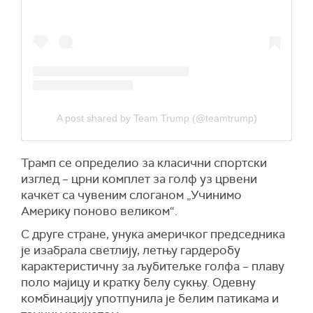
A post shared by Team Trump (@teamtrump)
Трамп се определио за класични спортски
изглед – црни комплет за голф уз црвени
качкет са чувеним слоганом „Учинимо
Америку поново великом“.
С друге стране, унука америчког председника
је изабрала светлију, летњу гардеробу
карактеристичну за љубитељке голфа – плаву
поло мајицу и кратку белу сукњу. Одевну
комбинацију употпунила је белим патикама и