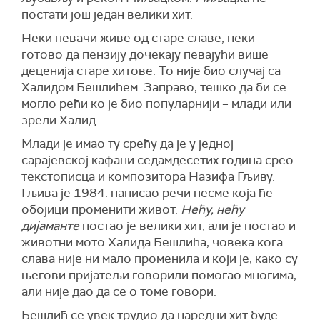
постати још један велики хит.
Неки певачи живе од старе славе, неки
готово да пензију дочекају певајући више
деценија старе хитове. То није био случај са
Халидом Бешлићем. Заправо, тешко да би се
могло рећи ко је био популарнији – млади или
зрели Халид.
Млади је имао ту срећу да је у једној
сарајевској кафани седамдесетих година срео
текстописца и композитора Назифа Гљиву.
Гљива је 1984. написао речи песме која ће
обојици променити живот.
Нећу, нећу
дијаманте
постао је велики хит, али је постао и
животни мото Халида Бешлића, човека кога
слава није ни мало променила и који је, како су
његови пријатељи говорили помогао многима,
али није дао да се о томе говори.
Бешлић се увек трудио да наредни хит буде