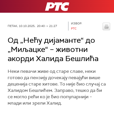
РТС
ИЗВОР:
ПЕТАК, 10.10.2025, 20:40 -> 21:27
РТС
Од „Нећу дијаманте“ до
„Миљацке“ – животни
акорди Халида Бешлића
Неки певачи живе од старе славе, неки
готово да пензију дочекају певајући више
деценија старе хитове. То није био случај са
Халидом Бешлићем. Заправо, тешко да би
се могло рећи ко је био популарнији –
млади или зрели Халид.