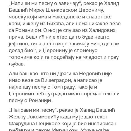
„Напиши ми песму о завичају“, рекао је Халид
Бешлић Мирку Шенковском Џерониму,
човеку који има и македонске и славонске
крви, и жену из Бихаћа, али нема никакве везе
са Романијом. О њој је слушао из Халидових
прича. Бешлић није хтео да то буде нешто
јефтино, типа „село моје завичају мио, где сам
досад био!", и Џерониму је споменуо
топониме који га подсећају на младост и прву
љубав.
Али баш као што ни Драгиша Недовић није
имао везе са Вишеградом, а написао је
најлепшу песму о том граду, тако је и
Џеронимо већ сутрадан имао спреман текст и
песму о Романији.
„Направи ми песму“, рекао је Халид Бешлић
Жељку Јоксимовићу када му је дао текст
Фахрудина Пецикосе који је био инспирисан
љубављу и реком Миљацком.
Миљацка
ће