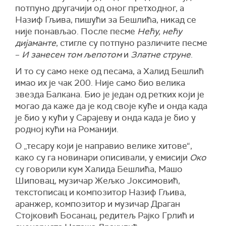
потпуно другачији од оног претходног, а
Назиф Гљива, пишући за Бешлића, никад се
није понављао. После песме
Нећу, нећу
дијаманте
, стигле су потпуно различите песме
–
И занесен том љепотом
и
Златне струне
.
И то су само неке од песама, а Халид Бешлић
имао их је чак 200. Није само био велика
звезда Балкана. Био је један од ретких који је
могао да каже да је код своје куће и онда када
је био у кући у Сарајеву и онда када је био у
родној кући на Романији.
О „тесару који је направио велике хитове“,
како су га новинари описивали, у емисији
Око
су говорили кум Халида Бешлића, Машо
Шиповац, музичар Жељко Јоксимовић,
текстописац и композитор Назиф Гљива,
аранжер, композитор и музичар Драган
Стојковић Босанац, редитељ Рајко Грлић и