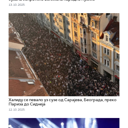
13. 10. 2025.
Халиду се певало уз сузе од Сарајева, Београда, преко
Париза до Сиднеја
12. 10. 2025.