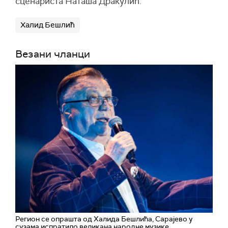
сценариста Наташа Дракулић.
Халид Бешлић
Везани чланци
Регион се опрашта од Халида Бешлића, Сарајево у
сузама испратило великана народне музике