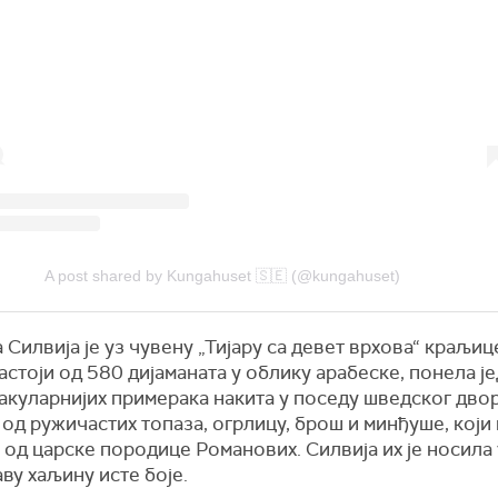
A post shared by Kungahuset 🇸🇪 (@kungahuset)
Силвија је уз чувену „Тијару са девет врхова“ краљиц
састоји од 580 дијаманата у облику арабеске, понела ј
акуларнијих примерака накита у поседу шведског двор
од ружичастих топаза, огрлицу, брош и минђуше, који
од царске породице Романових. Силвија их је носила 
ву хаљину исте боје.