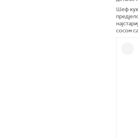
Шеф кухи
предјел
најстар
сосом с