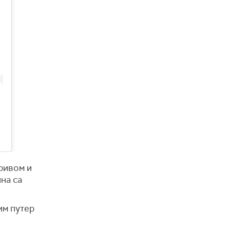
привом и
на са
им путер