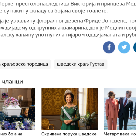
ћерке, престолонаследница Викторија и принцеза Ме
 су накит у складу са бојама своје тоалете.
ја је уз хаљину флоралног дезена Фриде Јонсвенс, но
ик
дијадему од крупних аквамарина, док је Медлин свој
алску хаљину употпунила тијаром од дијаманата и руб
 краљевска породица
шведски краљ Густав
 чланци
них боја на
Скривена порука шведске
Четврт века мос