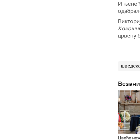
И њене 
одабрале
Виктори
Кокошн
црвену б
шведска
Везани
Цвеће неж