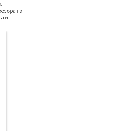
,
резора на
та и