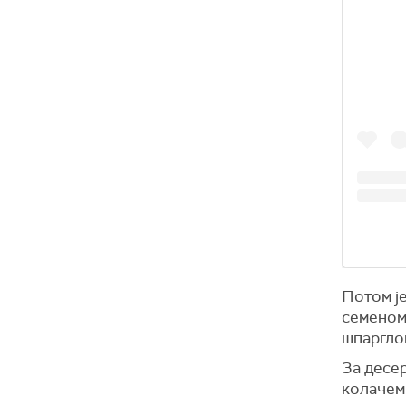
Потом је
семеном 
шпаргло
За десе
колачем