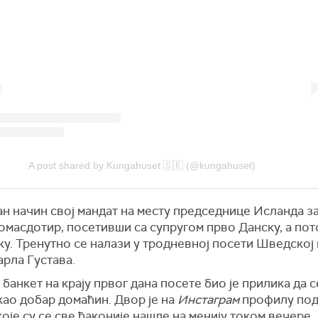
A post shared by Kungahuset 🇸🇪 (@kungahuset)
н начин свој мандат на месту председнице Исланда з
омасдотир, посетивши са супругом прво Данску, а пот
у. Тренутно се налази у тродневној посети Шведској 
арла Густава.
банкет на крају првог дана посете био је прилика да 
као добар домаћин. Двор је на
Инстаграм
профилу под
оје су се све ђаконије нашле на менију током вечере.