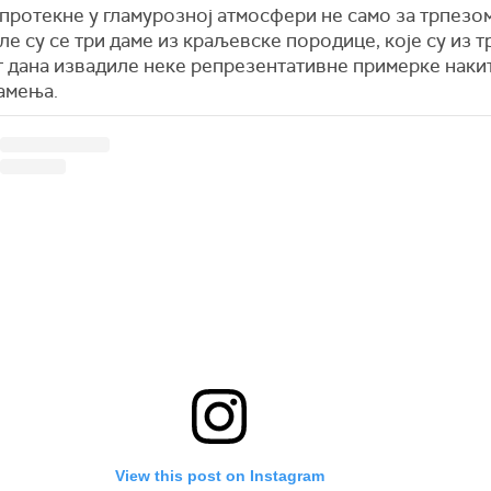
протекне у гламурозној атмосфери не само за трпезом
е су се три даме из краљевске породице, које су из т
т дана извадиле неке репрезентативне примерке наки
амења.
View this post on Instagram