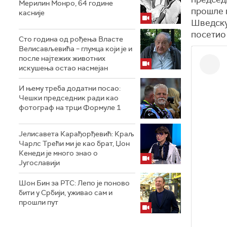
Мерилин Монро, 64 године
прошле 
касније
Шведску
посетио
Сто година од рођења Власте
Велисављевића – глумца који је и
после најтежих животних
искушења остао насмејан
И њему треба додатни посао:
Чешки председник ради као
фотограф на трци Формуле 1
Јелисавета Карађорђевић: Краљ
Чарлс Трећи ми је као брат, Џон
Кенеди је много знао о
Југославији
Шон Бин за РТС: Лепо је поново
бити у Србији, уживао сам и
прошли пут