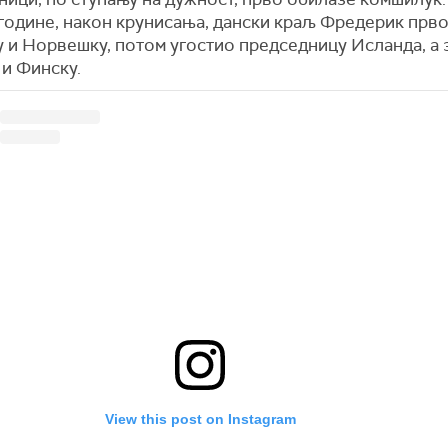
године, након крунисања, дански краљ Фредерик прв
 и Норвешку, потом угостио председницу Исланда, а 
 и Финску.
View this post on Instagram