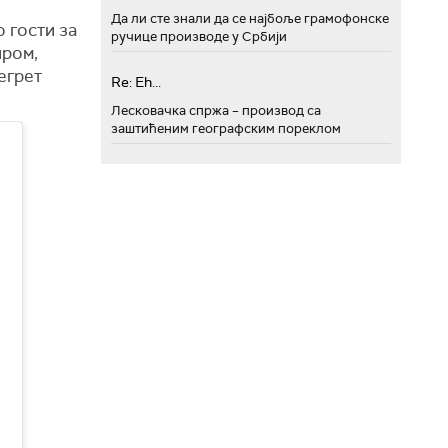
Да ли сте знали да се најбоље грамофонске
 гости за
ручице производе у Србији
иром,
егрет
Re: Eh...
Лесковачка спржа – производ са
заштићеним географским пореклом