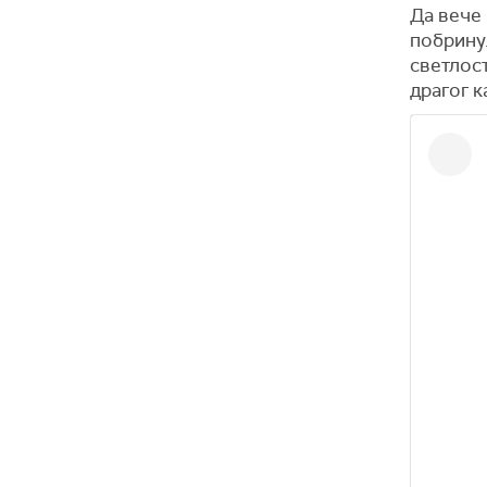
Да вече 
побринул
светлос
драгог к