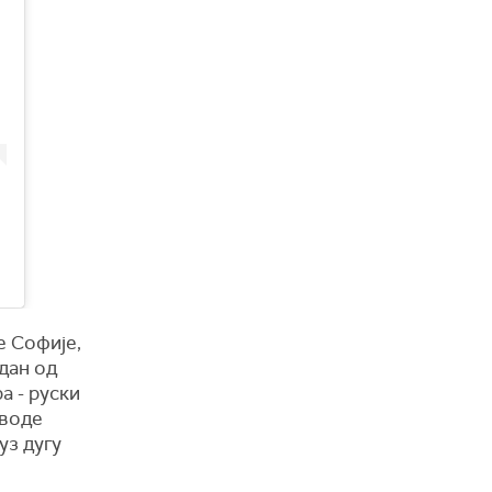
е Софије,
едан од
а - руски
 воде
уз дугу