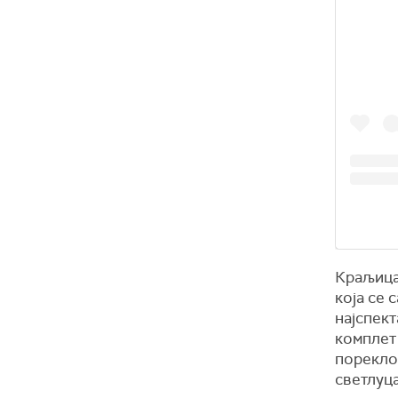
Краљица 
која се 
најспект
комплет 
порекло 
светлуца