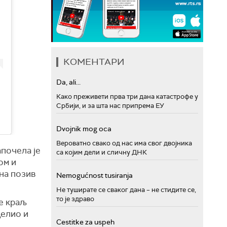
КОМЕНТАРИ
Da, ali...
Како преживети прва три дана катастрофе у
Србији, и за шта нас припрема ЕУ
Dvojnik mog oca
Вероватно свако од нас има свог двојника
апочела је
са којим дели и сличну ДНК
ом и
на позив
Nemogućnost tusiranja
Не туширате се сваког дана – не стидите се,
то је здраво
се краљ
елио и
Cestitke za uspeh