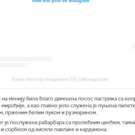
View this post on Instagram
A post shared by Kungahuset 🇸🇪 (@kungahuset)
 на менију била благо димљена лосос пастрмка са ко
мирођије, а као главно јело служена је пуњена пилети
м, прженим белим луком и рузмарином.
рт је послужена рабарбара са пролећним цвећем, тамн
 и сорбеом од киселе павлаке и кардамона.