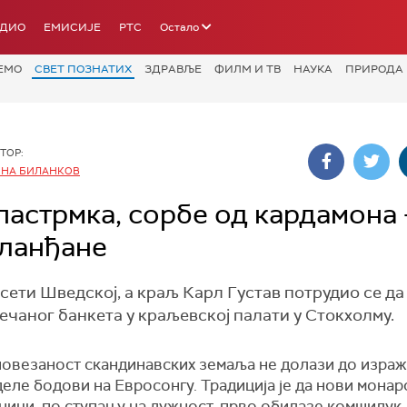
АДИО
ЕМИСИЈЕ
РТС
Остало
ЕМО
СВЕТ ПОЗНАТИХ
ЗДРАВЉЕ
ФИЛМ И ТВ
НАУКА
ПРИРОДА
ТОР:
ИНА БИЛАНКОВ
астрмка, сорбе од кардамона 
сланђане
ети Шведској, а краљ Карл Густав потрудио се да
ечаног банкета у краљевској палати у Стокхолму.
повезаност скандинавских земаља не долази до израж
деле бодови на Евросонгу. Традиција је да нови монар
ици, по ступању на дужност, прво обилазе комшилук. 