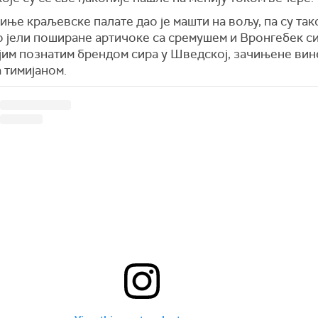
ње краљевске палате дао је машти на вољу, па су тако
о јели поширане артичоке са сремушем и Вронгебек с
ијим познатим брендом сира у Шведској, зачињене вин
а тимијаном.