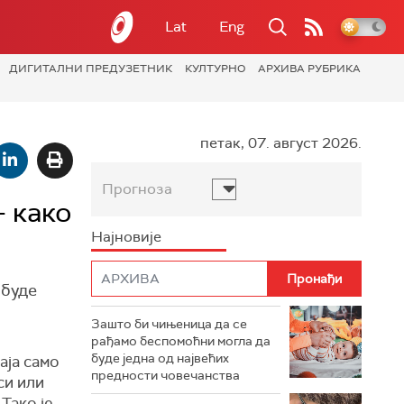
Lat
Eng
ДИГИТАЛНИ ПРЕДУЗЕТНИК
КУЛТУРНО
АРХИВА РУБРИКА
петак, 07. август 2026.
Прогноза
- како
Најновије
 буде
Зашто би чињеница да се
рађамо беспомоћни могла да
буде једна од највећих
аја само
предности човечанства
си или
Тако је