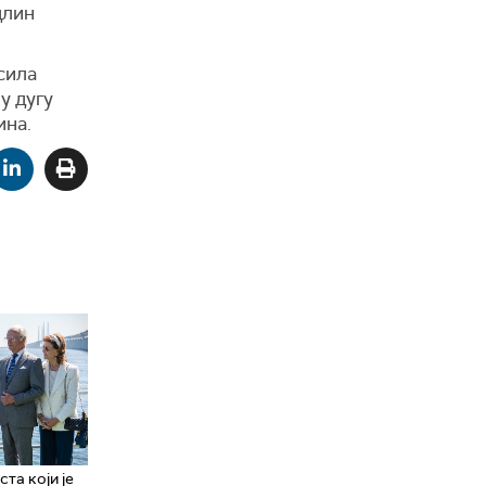
длин
сила
у дугу
ина.
та који је