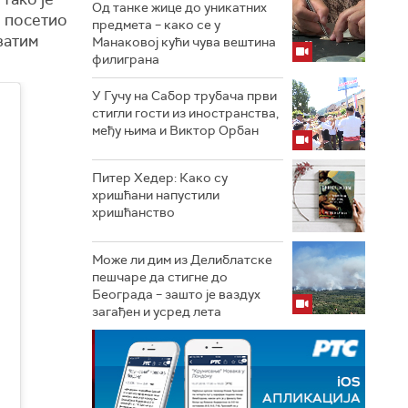
Од танке жице до уникатних
о посетио
предмета – како се у
затим
Манаковој кући чува вештина
филиграна
У Гучу на Сабор трубача први
стигли гости из иностранства,
међу њима и Виктор Орбан
Питер Хедер: Како су
хришћани напустили
хришћанство
Може ли дим из Делиблатске
пешчаре да стигне до
Београда – зашто је ваздух
загађен и усред лета