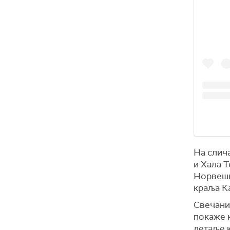
На слича
и Хала Т
Норвешк
краља К
Свечани 
покаже 
детаље к