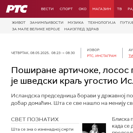
РТС
ВЕСТИ
СПОРТ
OKO
МАГАЗИН
ТВ
Р
ЖИВОТ
ЗАНИМЉИВОСТИ
МУЗИКА
ТЕХНОЛОГИЈA
ПУТУЈ
ЗА МАЛЕ ВЕЛИКЕ ХЕРОЈЕ
НАИЗГЛЕД ЗДРАВ
ИЗВОР:
АУ
ЧЕТВРТАК, 08.05.2025, 08:23 -> 08:30
РТС, ИНСТАГРАМ
Т
Поширане артичоке, лосос п
је шведски краљ угостио И
Исландска председница борави у државној пос
добар домаћин. Шта се све нашло на менију св
СВЕТ ПОЗНАТИХ
Блиска 
када се 
Шта се зна о изненадној смрти
председн