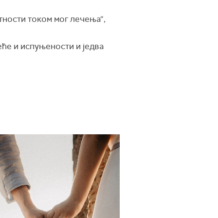
тности током мог лечења“,
еће и испуњености и једва