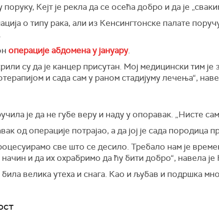
руку, Кејт је рекла да се осећа добро и да је „сваким
ија о типу рака, али из Кенсингтонске палате поручуј
.
кон
операције абдомена у јануару
.
рили су да је канцер присутан. Мој медицински тим је 
ерапијом и сада сам у раном стадијуму лечења“, наве
учила је да не губе веру и наду у опоравак. „Нисте сами
вак од операције потрајао, а да јој је сада породица п
процесуирамо све што се десило. Требало нам је време
начин и да их охрабримо да ћу бити добро“, навела је
 била велика утеха и снага. Као и љубав и подршка мно
ост