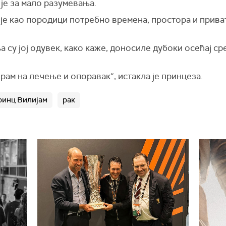
је за мало разумевања.
 је као породици потребно времена, простора и прива
 су јој одувек, како каже, доносиле дубоки осећај ср
рам на лечење и опоравак“, истакла је принцеза.
ринц Вилијам
рак