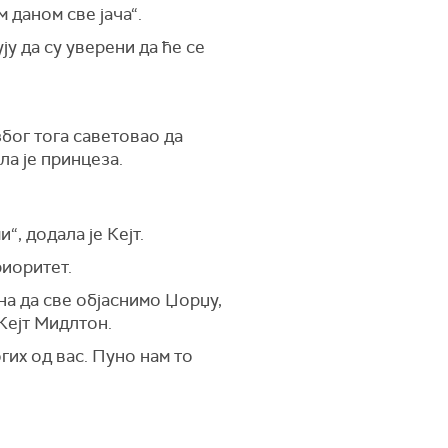
 даном све јача“.
у да су уверени да ће се
због тога саветовао да
ла је принцеза.
“, додала је Кејт.
риоритет.
на да све објаснимо Џорџу,
 Кејт Мидлтон.
гих од вас. Пуно нам то