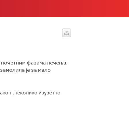
 у почетним фазама лечења.
 замолила је за мало
након „неколико изузетно