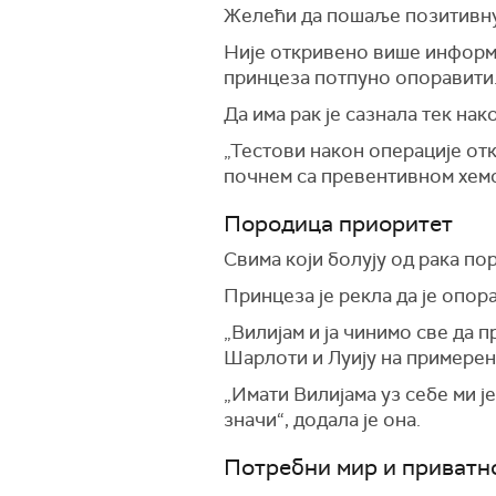
Желећи да пошаље позитивну по
Није откривено више информац
принцеза потпуно опоравити
Да има рак је сазнала тек на
„Тестови након операције отк
почнем са превентивном хемот
Породица приоритет
Свима који болују од рака пор
Принцеза је рекла да је опора
„Вилијам и ја чинимо све да 
Шарлоти и Луију на примерен 
„Имати Вилијама уз себе ми је
значи“, додала је она.
Потребни мир и приватн