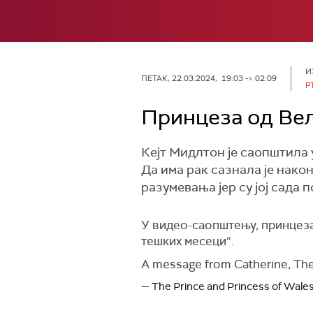
И
ПЕТАК, 22.03.2024, 19:03 -> 02:09
Р
Принцеза од Вел
Кејт Мидлтон је саопштила у
Да има рак сазнала је нако
разумевања јер су јој сада
У видео-саопштењу, принцеза 
тешких месеци“.
A message from Catherine, Th
— The Prince and Princess of Wal