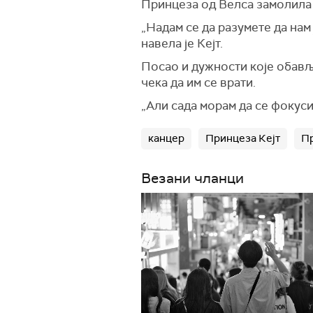
Принцеза од Велса замолила 
„Надам се да разумете да нам
навела је Кејт.
Посао и дужности које обавља
чека да им се врати.
„Али сада морам да се фокуси
канцер
Принцеза Кејт
П
Везани чланци