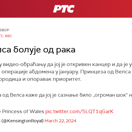
РТС
ЗВОР:
ТС, BBC
са болује од рака
 видео-обраћању да јој је откривен канцер и да је
н операције абдомена у јануару. Принцеза од Велса
 породица и опоравак приоритет.
од Велса каже да јој је сазнање било „огроман шок“ 
e Princess of Wales
pic.twitter.com/5LQT1qGarK
es (@KensingtonRoyal)
March 22, 2024