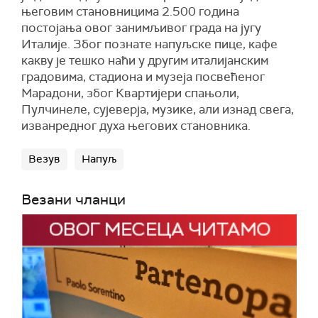
његовим становницима 2.500 година
постојања овог занимљивог града на југу
Италије. Због познате напуљске пице, кафе
какву је тешко наћи у другим италијанским
градовима, стадиона и музеја посвећеног
Марадони, због Квартијери спањоли,
Пулчинеле, сујеверја, музике, али изнад свега,
изванредног духа његових становника.
Везув
Напуљ
Везани чланци