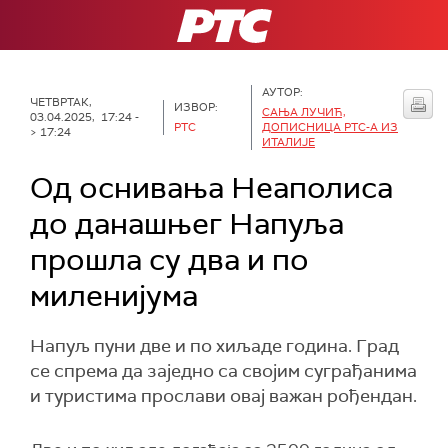
РТС
АУТОР:
ЧЕТВРТАК,
ИЗВОР:
САЊА ЛУЧИЋ,
03.04.2025, 17:24 -
РТС
ДОПИСНИЦА РТС-А ИЗ
> 17:24
ИТАЛИЈЕ
Од оснивања Неаполиса
до данашњег Напуља
прошла су два и по
миленијума
Напуљ пуни две и по хиљаде година. Град
се спрема да заједно са својим суграђанима
и туристима прослави овај важан рођендан.