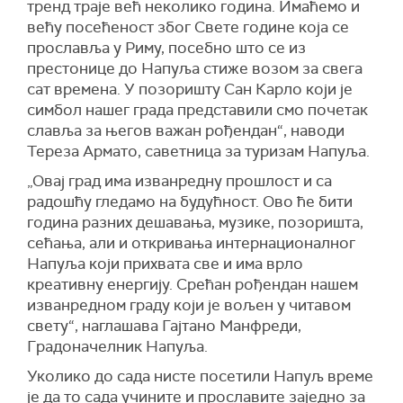
тренд траје већ неколико година. Имаћемо и
већу посећеност због Свете године која се
прославља у Риму, посебно што се из
престонице до Напуља стиже возом за свега
сат времена. У позоришту Сан Карло који је
симбол нашег града представили смо почетак
славља за његов важан рођендан“, наводи
Тереза Армато, саветница за туризам Напуља.
„Овај град има изванредну прошлост и са
радошћу гледамо на будућност. Ово ће бити
година разних дешавања, музике, позоришта,
сећања, али и откривања интернационалног
Напуља који прихвата све и има врло
креативну енергију. Срећан рођендан нашем
изванредном граду који је вољен у читавом
свету“, наглашава Гајтано Манфреди,
Градоначелник Напуља.
Уколико до сада нисте посетили Напуљ време
је да то сада учините и прославите заједно за