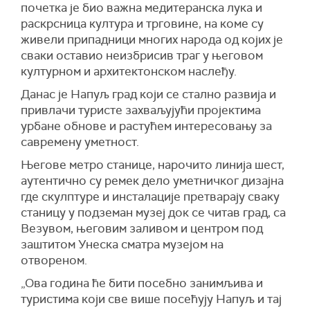
почетка је био важна медитеранска лука и
раскрсница култура и трговине, на коме су
живели припадници многих народа од којих је
сваки оставио неизбрисив траг у његовом
културном и архитектонском наслеђу.
Данас је Напуљ град који се стално развија и
привлачи туристе захваљујући пројектима
урбане обнове и растућем интересовању за
савремену уметност.
Његове метро станице, нарочито линија шест,
аутентично су ремек дело уметничког дизајна
где скулптуре и инсталације претварају сваку
станицу у подземан музеј док се читав град, са
Везувом, његовим заливом и центром под
заштитом Унеска сматра музејом на
отвореном.
„Ова година ће бити посебно занимљива и
туристима који све више посећују Напуљ и тај