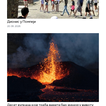
Дионис у Помпеји
20. 06. 2026.
Десет вулкана које треба видети бар једном у животу: