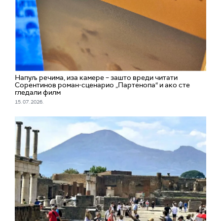
Напуљ речима, иза камере – зашто вреди читати
Сорентинов роман-сценарио „Партенопа“ и ако сте
гледали филм
15. 07. 2026.