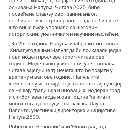
Две и по хиљаде догађаја за 2500 година од
оснивања Напуља. Читава 2025. биће
посвећена слављу овог занимљивог,
необичног и контроверзног града не би ли се
што више људи упознало са његовим
историјским, уметничким и научним наслеђем.
„За 2500 година Напуља изабрали смо слоган
'Хиљадугодишњи Напуљ' да би приказали један
нови модел прославе током читаве ове
године. Модел инклузивности, учествовања
читаве заједнице тј. нечега што ће трајати у
времену и ван ове године. Напуљ има
комплексну историју, то је лабораторија у којој
се мешају традиција и иновација, модеран град
и симбол авангарде и ове године ће имати
много тога да понуди“, наглашава Лаура
Валенте, уметнички директорка иницијативе
Напуљ 2500.
Рођен као 'Неаполис' или 'Нови град', од