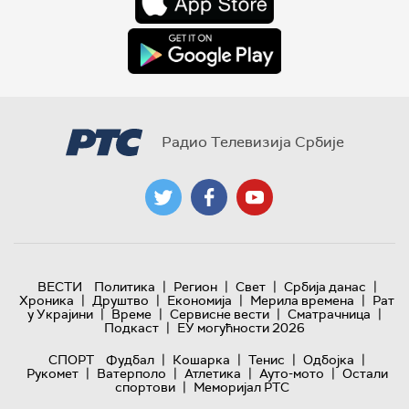
Радио Телевизија Србије
|
|
|
|
ВЕСТИ
Политика
Регион
Свет
Србија данас
|
|
|
|
Хроника
Друштво
Економија
Мерила времена
Рат
|
|
|
|
у Украјини
Време
Сервисне вести
Сматрачница
|
Подкаст
ЕУ могућности 2026
|
|
|
|
СПОРТ
Фудбал
Кошарка
Тенис
Одбојка
|
|
|
|
Рукомет
Ватерполо
Атлетика
Ауто-мото
Остали
|
спортови
Меморијал РТС