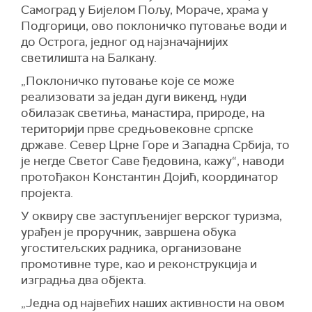
Самоград у Бијелом Пољу, Мораче, храма у
Подгорици, ово поклоничко путовање води и
до Острога, једног од нај
значајнијих
светилишта на Балкану.
„
П
оклоничко путовање које се може
реализовати за један
дуги
викенд, нуди
обилазак светиња, манастира, природе, на
територији прве средњовековне српске
државе. Север Црне Горе и Западна Србија, то
је негде Светог Саве
ђ
едовина, кажу
“, наводи
прото
ђ
акон Константин Дојић, координатор
пројекта.
У оквиру све заступљенијег верског туризма,
ура
ђ
ен је проручник, завршена обука
угоститељских радника, организоване
промотивне туре, као и реконструкција и
изградња два објекта.
„Једна од највећих наших активности на овом