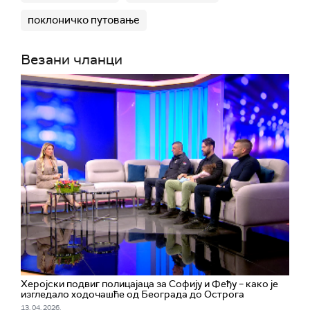
поклоничко путовање
Везани чланци
Херојски подвиг полицајаца за Софију и Феђу – како је
изгледало ходочашће од Београда до Острога
13. 04. 2026.