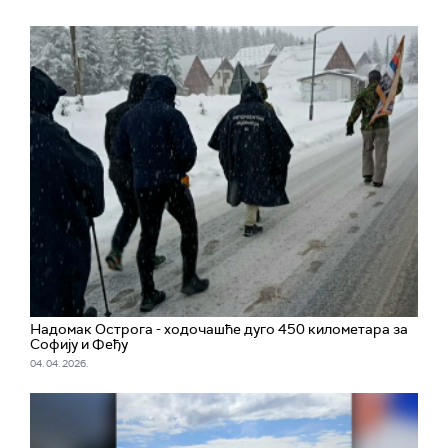
Надомак Острога - ходочашће дуго 450 километара за
Софију и Феђу
04. 04. 2026.