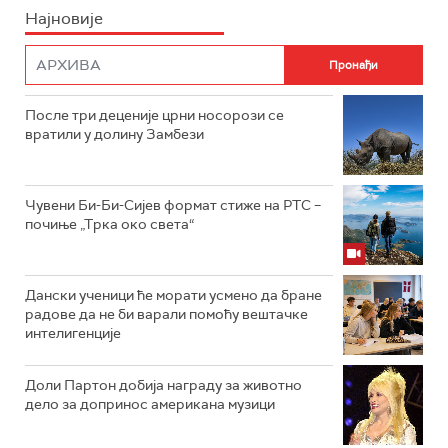
Најновије
После три деценије црни носорози се
вратили у долину Замбези
Чувени Би-Би-Сијев формат стиже на РТС –
почиње „Трка око света“
Дански ученици ће морати усмено да бране
радове да не би варали помоћу вештачке
интелигенције
Доли Партон добија награду за животно
дело за допринос американа музици