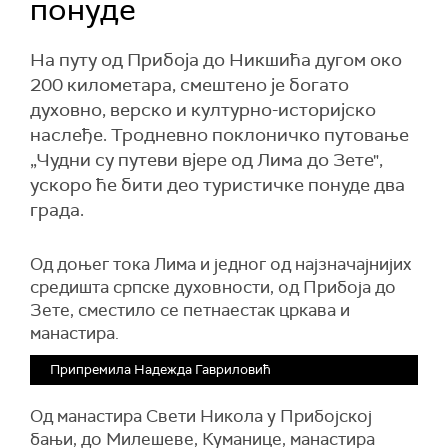
понуде
На путу од Прибоја до Никшића дугом око
200 километара, смештено је богато
духовно, верско и културно-историјско
наслеђе. Тродневно поклоничко путовање
„Чудни су путеви вјере од Лима до Зете",
ускоро ће бити део туристичке понуде два
града.
Од
доњег тока Лима и једног од најзначајнијих
средишта српске духовности, од Прибоја до
Зете, сместило се
петнаестак
цркава и
манастира.
Припремила Надежда Гавриловић
Од манастира Св
ети
Никола у Прибојској
бањи, до Милешеве, Куманице, манастира