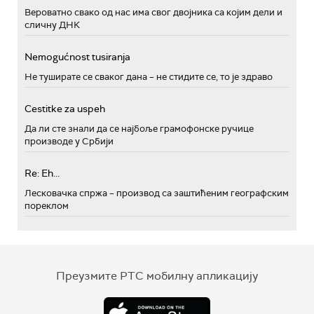
Вероватно свако од нас има свог двојника са којим дели и
сличну ДНК
Nemogućnost tusiranja
Не туширате се сваког дана – не стидите се, то је здраво
Cestitke za uspeh
Да ли сте знали да се најбоље грамофонске ручице
производе у Србији
Re: Eh...
Лесковачка спржа – производ са заштићеним географским
пореклом
Преузмите РТС мобилну апликацију