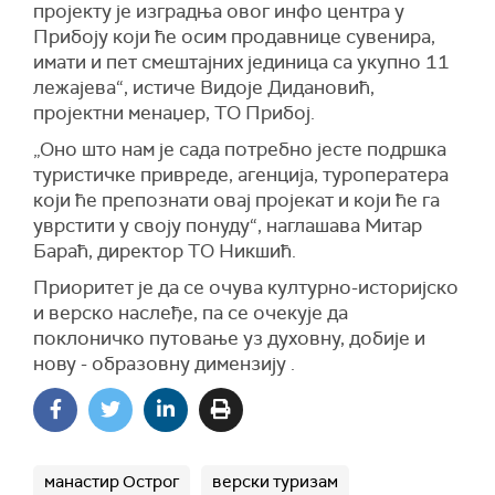
пројекту је изградња овог инфо центра у
Прибоју који ће осим продавнице сувенира,
имати и
пет
смештајних јединица са укупно 11
лежајева
“, истиче
Видоје Дидановић,
пројектни мена
џ
ер, ТО Прибој.
„Оно што нам је сада потребно јесте подршка
туристичке привреде, агенција, туроператера
који ће препознати овај пројекат и који ће га
уврстити у своју понуду
“, наглашава
Митар
Бараћ, директор ТО Никшић.
Приоритет је да се очува културно-историјско
и верско насле
ђ
е, па се очекује да
поклоничко путовање уз духовну, добије и
нову - образовну димензију .
манастир Острог
верски туризам