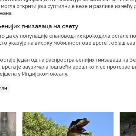
огла открити још суптилније везе и разлике између 
еана.
енијих гмизаваца на свету
 то да су популације слановодних крокодила остале п
што указује на високу мобилност ове врсте“, објашња
стаје један од најраспрострањенијих гмизаваца на Зе
 врста је заузимала још већи ареал који се протезао
ејшела у Индијском океану.
или