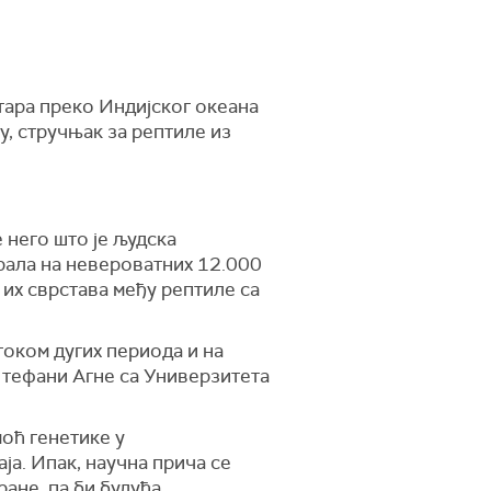
тара преко Индијског океана
у, стручњак за рептиле из
 него што је људска
ирала на невероватних 12.000
 их сврстава међу рептиле са
током дугих периода и на
 Штефани Агне са Универзитета
оћ генетике у
ја. Ипак, научна прича се
ане, па би будућа