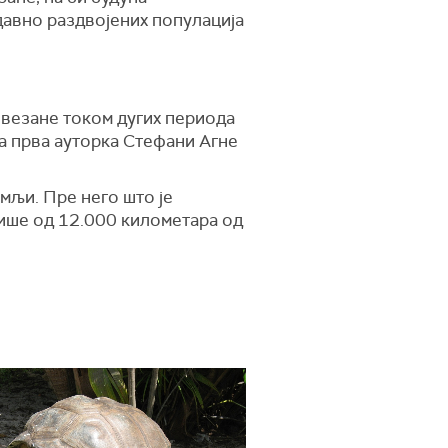
давно раздвојених популација
овезане током дугих периода
ва прва ауторка Стефани Агне
мљи. Пре него што је
 више од 12.000 километара од