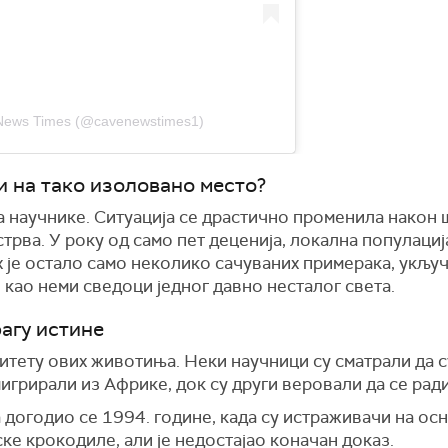
 News Times (@cavenewstimes1)
и на тако изоловано место?
а научнике. Ситуација се драстично променила након 
рва. У року од само пет деценија, локална популациј
 је остало само неколико сачуваних примерака, укљу
као неми сведоци једног давно несталог света.
рагу истине
итету ових животиња. Неки научници су сматрали да с
у мигрирали из Африке, док су други веровали да се рад
догодио се 1994. године, када су истраживачи на ос
е крокодиле, али је недостајао коначан доказ.