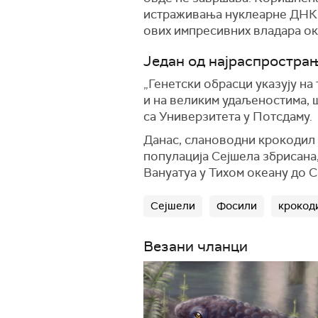
истраживања нуклеарне ДНК м
ових импресивних владара ок
Један од најраспрострањ
„Генетски обрасци указују на
и на великим удаљеностима, 
са Универзитета у Потсдаму.
Данас, слановодни крокодил о
популација Сејшела збрисана,
Вануатуа у Тихом океану до С
Сејшели
Фосили
крокод
Везани чланци