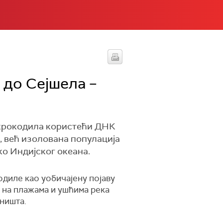
 до Сејшела –
х крокодила користећи ДНК
а, већ изолована популација
о Индијског океана.
одиле као уобичајену појаву
 на плажама и ушћима река
аништа.