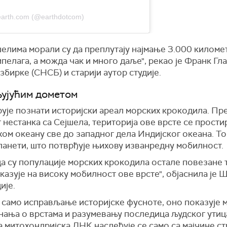
 earth.com (@earthdotcom)
шелима морали су да преплутају најмање 3.000 киломе
пелага, а можда чак и много даље", рекао је Франк Гла
бирке (СНСБ) и старији аутор студије.
њујућим дометом
ује познати историјски ареал морских крокодила. Пре
 нестанка са Сејшела, територија ове врсте се прост
хом океану све до западног дела Индијског океана. То
ланети, што потврђује њихову изванредну мобилност.
да су популације морских крокодила остале повезане 
азује на високу мобилност ове врсте", објаснила је
ије.
 само исправљање историјске фусноте, оно показује м
нања о врстама и разумевању последица људског утица
митохондријска ДНК наслеђује се само са мајчине стр