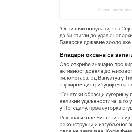
A post shared by
"Оснивачи популације на Сеј
да би стигли до удаљеног архи
Баварске државне зоолошке з
Владари океана са запа
Ово откриће значајно прошир
активност довела до њиховог
километара, од Вануатуа у Ти
најширом дистрибуцијом на п
"Генетски обрасци сугеришу 
великим удаљеностима, што ук
у Потсдаму, прва ауторка студ
Решавање ове мистерије није
реконструкцији изгубљеног з
овде не завршава. Коришћена 