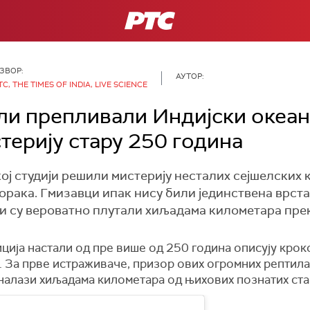
РТС
ЗВОР:
АУТОР:
ТС, THE TIMES OF INDIA, LIVE SCIENCE
ли препливали Индијски океан
ерију стару 250 година
кој студији решили мистерију несталих сејшелски
зорака. Гмизавци ипак нису били јединствена врст
и су вероватно плутали хиљадама километара прек
ција настали од пре више од 250 година описују крок
. За прве истраживаче, призор ових огромних рептила
г налази хиљадама километара од њихових познатих ст