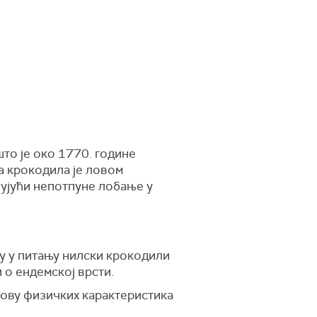
што је око 1770. године
а крокодила је ловом
чујући непотпуне лобање у
у у питању нилски крокодили
и о ендемској врсти.
нову физичких карактеристика