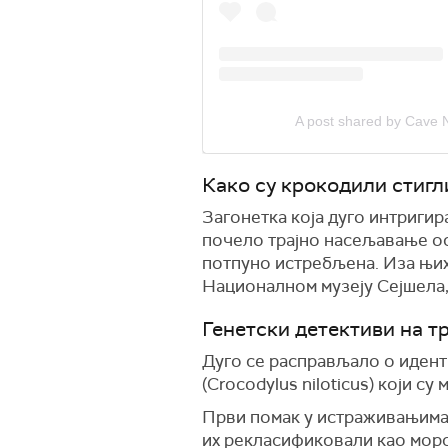
A post shared by Cave
Како су крокодили стигл
Загонетка која дуго интригир
почело трајно насељавање ост
потпуно истребљена. Иза њих
Националном музеју Сејшела, 
Генетски детективи на т
Дуго се расправљало о идент
(Crocodylus niloticus) који с
Први помак у истраживањима 
их рекласификовали као морск