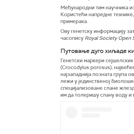
Међународни тим научника из
Користећи напредне технике, 
примерака.
Ову генетску информацију за
часопису
Royal Society Open 
Путовање дуго хиљаде к
Генетски маркери сејшелских
(Crocodylus porosus), највеће
најзападнија позната група 
лежи у јединственој биолошко
специјализоване слане жлезде
им да толеришу слану воду и 