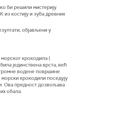
ко би решили мистерију.
К из костију и зуба древних
зултати, објављени у
 морског крокодила (
 била јединствена врста, већ
 огромне водене површине
, морски крокодили поседују
ли. Ова предност дозвољава
их обала.