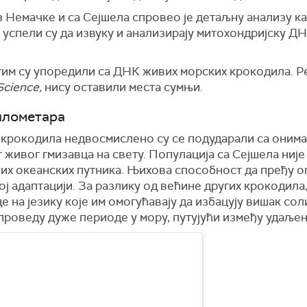
 Немачке и са Сејшела спровео је детаљну анализу ка
успели су да извуку и анализирају митохондријску ДН
тим су упоредили са ДНК живих морских крокодила. Ре
Science,
нису оставили места сумњи.
илометара
 крокодила недвосмислено су се подударали са онима
г живог гмизавца на свету. Популација са Сејшела није
ових океанских путника. Њихова способност да пређу
ј адаптацији. За разлику од већине других крокодила
 на језику које им омогућавају да избацују вишак со
проведу дуже периоде у мору, путујући између удаљен