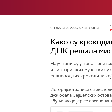
И
СРЕДА, 03.06.2026, 07:58 -> 08:03
Р
Како су крокоди
ДНК решила мист
Научници су у новој генетс
из историјских музејских у
слановодних крокодила кој
Историјски записи са експеди
дуж обала Сејшелских острва
збуњивао је јер се архипела