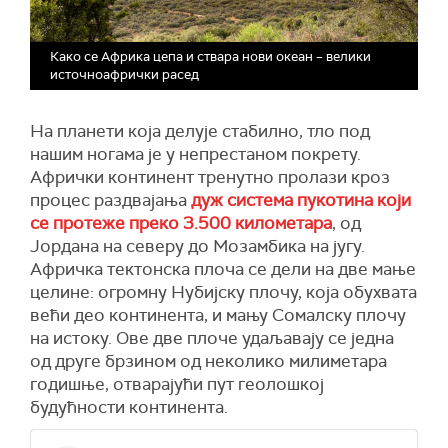
Како се Африка цепа и ствара нови океан – велики
источноафрички расед
На планети која делује стабилно, тло под
нашим ногама је у непрестаном покрету.
Афрички континент тренутно пролази кроз
процес раздвајања
дуж система пукотина који
се протеже преко 3.500 километара
, од
Јордана на северу до Мозамбика на југу.
Афричка тектонска плоча се дели на две мање
целине: огромну Нубијску плочу, која обухвата
већи део континента, и мању Сомалску плочу
на истоку. Ове две плоче удаљавају се једна
од друге брзином од неколико милиметара
годишње, отварајући пут геолошкој
будућности континента.