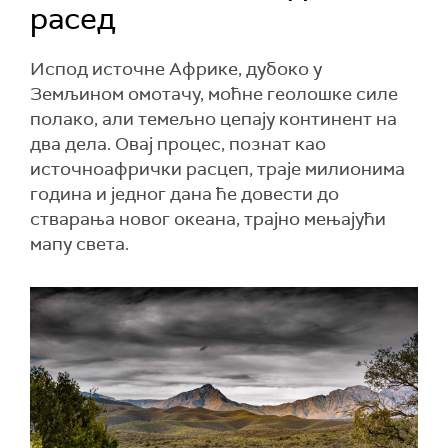
расед
Испод источне Африке, дубоко у
Земљином омотачу, моћне геолошке силе
полако, али темељно цепају континент на
два дела. Овај процес, познат као
источноафрички расцеп, траје милионима
година и једног дана ће довести до
стварања новог океана, трајно мењајући
мапу света.