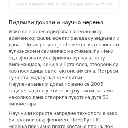
A post shared by AyE sciEncE (@aye.science.official)
Видљиви докази и научна мерења
Иако се процес одиграва на геолошкој
временској скали, ефекти раседа су видљиви и
данас. Читав регион је обележен интензивном
вулканском и сеизмичком активношћу. Неки
од најпознатијих афричких вулкана, попут
Килиманџара, Кеније и Ерта Алеа, створени су
као последица ових тектонских сила. Потреси
су чести, мада углавном плитки.
Најупечатљивији доказ појавио се 2005.
године, када се у етиопској пустињи за само
неколико дана отворила пукотина дуга 56
километара.
Научници користе напредне технологије како
би пратили овај феномен. Помоћу ГПС
мерења прецизно прате кретање плоча, док