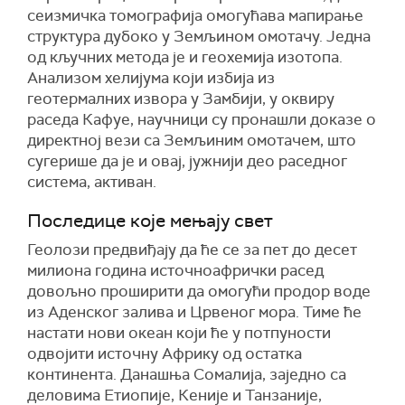
сеизмичка томографија омогућава мапирање
структура дубоко у Земљином омотачу. Једна
од кључних метода је и геохемија изотопа.
Анализом хелијума који избија из
геотермалних извора у Замбији, у оквиру
раседа Кафуе, научници су пронашли доказе о
директној вези са Земљиним омотачем, што
сугерише да је и овај, јужнији део раседног
система, активан.
Последице које мењају свет
Геолози предвиђају да ће се за пет до десет
милиона година источноафрички расед
довољно проширити да омогући продор воде
из Аденског залива и Црвеног мора. Тиме ће
настати нови океан који ће у потпуности
одвојити источну Африку од остатка
континента. Данашња Сомалија, заједно са
деловима Етиопије, Кеније и Танзаније,