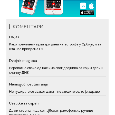
КОМЕНТАРИ
Da, ali...
Како преживети прва три дана катастрофе у Србији, и за
шта нас припрема ЕУ
Dvojnik mog oca
Вероватно свако од нас има свог двојника са којим дели и
сличну ДНК
Nemogućnost tusiranja
Не туширате се сваког дана – не стидите се, то је здраво
Cestitke za uspeh
Да ли сте знали да се најбоље грамофонске ручице