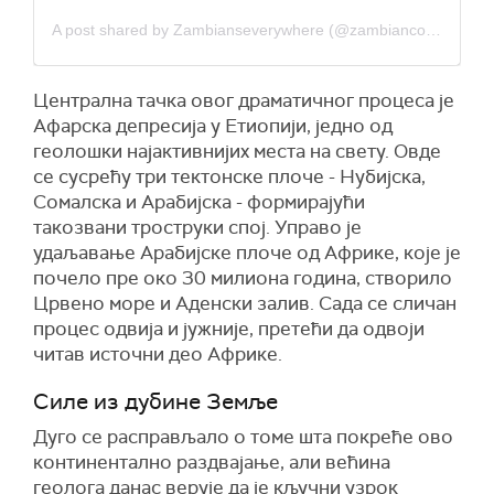
A post shared by Zambianseverywhere (@zambiancorner)
Централна тачка овог драматичног процеса је
Афарска депресија у Етиопији, једно од
геолошки најактивнијих места на свету. Овде
се сусрећу три тектонске плоче - Нубијска,
Сомалска и Арабијска - формирајући
такозвани троструки спој. Управо је
удаљавање Арабијске плоче од Африке, које је
почело пре око 30 милиона година, створило
Црвено море и Аденски залив. Сада се сличан
процес одвија и јужније, претећи да одвоји
читав источни део Африке.
Силе из дубине Земље
Дуго се расправљало о томе шта покреће ово
континентално раздвајање, али већина
геолога данас верује да је кључни узрок