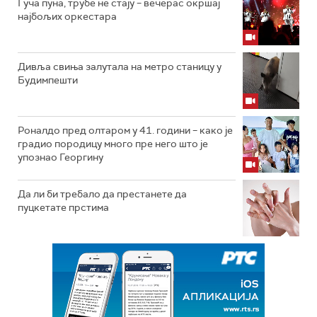
Гуча пуна, трубе не стају – вечерас окршај
најбољих оркестара
Дивља свиња залутала на метро станицу у
Будимпешти
Роналдо пред олтаром у 41. години – како је
градио породицу много пре него што је
упознао Георгину
Да ли би требало да престанете да
пуцкетате прстима