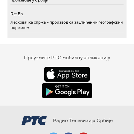
производе у Србији
Re: Eh...
Лесковачка спржа – производ са заштићеним географским
пореклом
Преузмите РТС мобилну апликацију
Радио Телевизија Србије