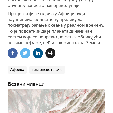
очувању записа о нашој еволуцији.
Процес који се одвија у Африци нуди
научницима јединствену прилику да
посматрају рађање океана у реалном времену.
То је подсетник да је планета динамичан
систем који се непрекидно мења, обликујући
не само пејзаже, већ и ток живота на Земљи.
Африка
тектонске плоче
Везани чланци