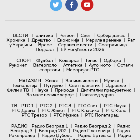
|
|
|
|
ВЕСТИ
Политика
Регион
Свет
Србија данас
|
|
|
|
Хроника
Друштво
Економија
Мерила времена
Рат
|
|
|
|
у Украјини
Време
Сервисне вести
Сматрачница
|
Подкаст
ЕУ могућности 2026
|
|
|
|
СПОРТ
Фудбал
Кошарка
Тенис
Одбојка
|
|
|
|
Рукомет
Ватерполо
Атлетика
Ауто-мото
Остали
|
спортови
Меморијал РТС
|
|
|
МАГАЗИН
Живот
Занимљивости
Музика
|
|
|
|
Технологијa
Путујемо
Свет познатих
Здравље
|
|
|
|
Филм и ТВ
Наука
Природа
Дигитални предузетник
|
За мале велике хероје
Наизглед здрав
|
|
|
|
|
ТВ
РТС 1
РТС 2
РТС 3
РТС Свет
РТС Наука
|
|
|
|
РТС Драма
РТС Живот
РТС Класика
РТС Коло
|
|
РТС Трезор
РТС Музика
РТС Полетарац
|
|
РАДИО
Радио Београд 1
Радио Београд 2
Радио
|
|
|
Београд 3
Београд 202
Радио Плетеница
Радио
|
|
|
Рокенролер
Радио Џубокс
Радио Вртешка
Радио