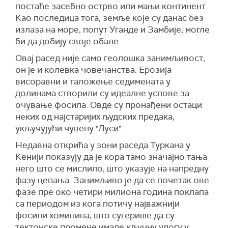
постаће засебно острво или мањи континент.
Као последица тога, земље које су данас без
излаза на море, попут Уганде и Замбије, могле
би да добију своје обале.
Овај расед није само геолошка занимљивост;
он је и колевка човечанства. Ерозија
висоравни и таложење седимената у
долинама створили су идеалне услове за
очување фосила. Овде су пронађени остаци
неких од најстаријих људских предака,
укључујући чувену "Луси".
Недавна открића у зони раседа Туркана у
Кенији показују да је кора тамо значајно тања
него што се мислило, што указује на напредну
фазу цепања. Занимљиво је да се почетак ове
фазе пре око четири милиона година поклапа
са периодом из кога потичу најважнији
фосили хоминина, што сугерише да су
тектонске промене имале кључну улогу у