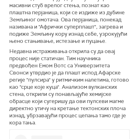
масивни стуб врелог стења, познат као
плаштна перјаница, који се издиже из дубине
Земљиног омотача. Ова перјаница, понекад
називана и "Афрички суперплашт", загрева и
подиже Земљину кору изнад себе, узрокујући
њено стањивање, истезање и пуцање.
Недавна истраживања открила су да овај
процес није статичан. Тим научника
предвођен Емом Вотс са Универзитета
Свонси утврдио је да плашт испод Афарске
регије "пулсира" у ритмичким налетима, готово
као "срце које куца". Анализом вулканских
стена, открили су понављајуће хемијске
обрасце који сугеришу да ови пулсеви магме
директно утичу на кретање тектонских плоча
изнад, убрзавајући процес цепања тамо где је
кора тања.