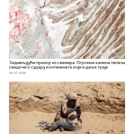
Задивљујући призор из свемира: Огромна камена лепеза
сведочи о судару континената који и даље траје
29. 07. 2026.