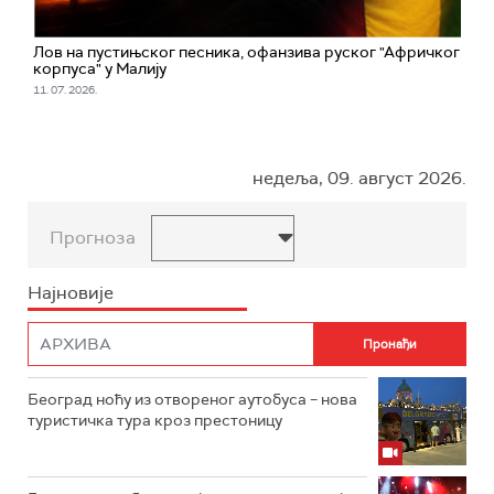
Лов на пустињског песника, офанзива руског "Афричког
корпуса" у Малију
11. 07. 2026.
недеља, 09. август 2026.
Прогноза
Најновије
Београд ноћу из отвореног аутобуса – нова
туристичка тура кроз престоницу