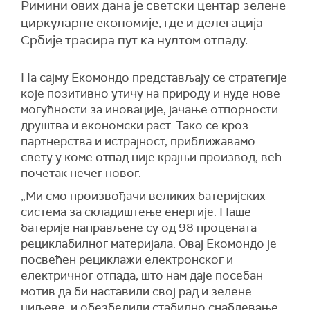
Римини ових дана је светски центар зелене
циркуларне економије, где и делегација
Србије трасира пут ка нултом отпаду.
На сајму Екомондо представљају се стратегије
које позитивно утичу на природу и нуде нове
могућности за иновације, јачање отпорности
друштва и економски раст. Тако се кроз
партнерства и истрајност, приближавамо
свету у коме отпад није крајњи производ, већ
почетак нечег новог.
„Ми смо произвођачи великих батеријских
система за складиштење енергије. Наше
батерије направљене су од 98 процената
рециклабилног материјала. Овај Екомондо је
посвећен рециклажи електронског и
електричног отпада, што нам даје посебан
мотив да би наставили свој рад и зелене
циљеве, и обезбедили стабилно снабдевање