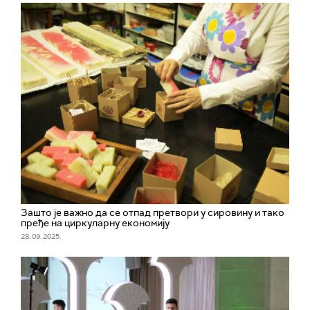
Зашто је важно да се отпад претвори у сировину и тако
пређе на циркуларну економију
28. 09. 2025.