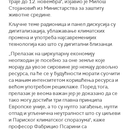
траје до 12. новембра", изјавио је Милош
Стојановић из Министарства за заштиту
животне средине.
Кључне теме радионица и панел дискусија су
дигитализација, ублажавање климатских
промена и употреба најсавременијих
технологија као што су дигитални близанци.
„Прелазак на циркуларну економију
неопходан је посебно за оне земље које
морају да увозе сировине јер немају довољно
ресурса, па ће се у будућности морати суочити
са мањим интензитетом коришћења ресурса и
већом употребом рециклаже. Поред тога,
прелазак је веома важан јер је доказано да се
тако могу достићи три главна принципа
Европске уније, а то су нулто загађење, нулти
отпад и угљенична неутралност што су циљеви
и Париског климатског споразума", каже
професор Фабрицио Псарини са