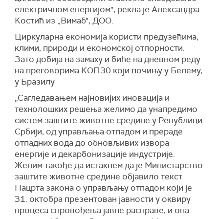
електричном енергијом", рекла је Александра
Костић из „Вимаб", ДОО.
Циркуларна економија користи предузећима,
клими, природи и економској отпорности.
Зато добија на замаху и биће на дневном реду
на преговорима КОП30 који почињу у Белему,
у Бразилу
„Сагледавањем најновијих иновација и
технолошких решења желимо да унапредимо
систем заштите животне средине у Републици
Србији, од управљања отпадом и прераде
отпадних вода до обновљивих извора
енергије и декарбонизације индустрије.
Желим такође да истакнем да је Министарство
заштите животне средине објавило текст
Нацрта закона о управљању отпадом који је
31. октобра презентован јавности у оквиру
процеса спровођења јавне расправе, и она