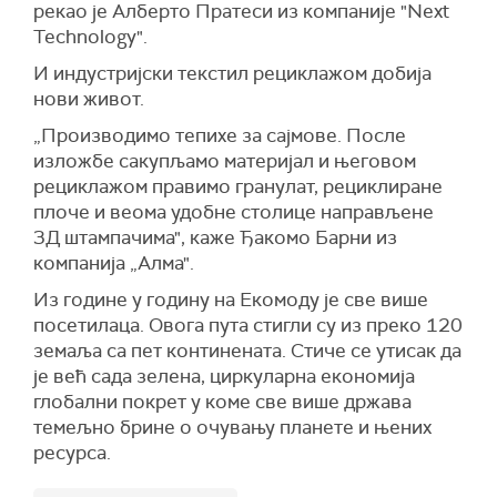
рекао је Алберто Пратеси из компаније "Next
Technology".
И индустријски текстил рециклажом добија
нови живот.
„Производимо тепихе за сајмове. После
изложбе сакупљамо материјал и његовом
рециклажом правимо гранулат, рециклиране
плоче и веома удобне столице направљене
3Д штампачима", каже Ђакомо Барни из
компанија „Алма".
Из године у годину на Екомоду је све више
посетилаца. Овога пута стигли су из преко 120
земаља са пет континената. Стиче се утисак да
је већ сада зелена, циркуларна економија
глобални покрет у коме све више држава
темељно брине о очувању планете и њених
ресурса.