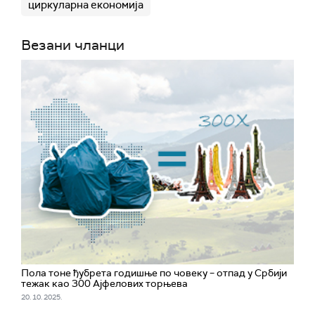
циркуларна економија
Везани чланци
Пола тоне ђубрета годишње по човеку – отпад у Србији
тежак као 300 Ајфелових торњева
20. 10. 2025.