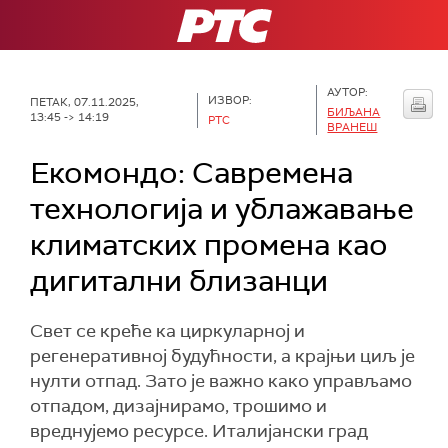
РТС
АУТОР:
ИЗВОР:
ПЕТАК, 07.11.2025,
БИЉАНА
13:45 -> 14:19
РТС
ВРАНЕШ
Екомондо: Савремена
технологија и ублажавање
климатских промена као
дигитални близанци
Свет се креће ка циркуларној и
регенеративној будућности, а крајњи циљ је
нулти отпад. Зато је важно како управљамо
отпадом, дизајнирамо, трошимо и
вреднујемо ресурсе. Италијански град