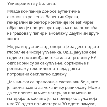
Универзитета у Болоњи.
Младе компаније доносе аутентична
еколошка решења. Валентин Фрека,
генерални директор компаније Releaf Paper
објаснио је процес претварања опалог лишћа
из градова у папир и амбалажу, дајући им други
живот.
Модна индустрија одговорна је за десет одсто
глобалне емисије угљеника. Од 1. јануара ове
године произвођачи текстила и трговци у ЕУ
одговорни су за сакупљање, сортирање и
рециклажу текстилног отпада, док га
потрошачи бесплатно одлажу.
„Машински се препознаје састав али боје, што
је веома важно за механичку рециклажу. Може
да се препозна чист материјал или мешани
материјали, као што је на пример кошуља која
има 70 одсто полиестера и 30 одсто памука",