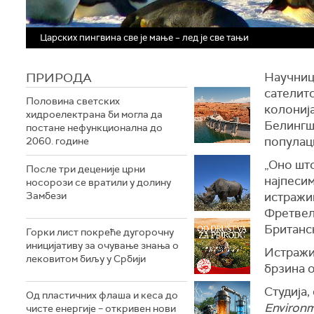
Царских пингвина све је мање – лед је све тањи
ПРИРОДА
Научници
сателит
Половина светских
колониј
хидроелектрана би могла да
Белингш
постане нефункционална до
популаци
2060. године
„Оно што
После три деценије црни
најпесим
носорози се вратили у долину
Замбези
истражи
Фретвел
Британс
Горки лист покреће дугорочну
иницијативу за очување знања о
Истражи
лековитом биљу у Србији
брзина о
Студија,
Од пластичних флаша и кеса до
Environ
чисте енергије – откривен нови