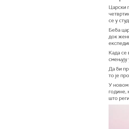
Царски 
четвртин
се у сту
Беба цар
док жен
експедиц
Када се 
смењују 
Да би пр
то је п
У новом
године, 
што реги