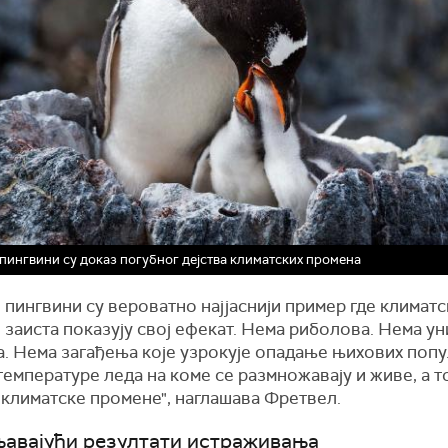
пингвини су доказ погубног дејства климатских промена
пингвини су вероватно најјаснији пример где климатс
 заиста показују свој ефекат. Нема риболова. Нема у
. Нема загађења које узрокује опадање њихових попу
температуре леда на коме се размножавају и живе, а т
 климатске промене", наглашава Фретвел.
авајући резултати истраживања