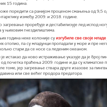
их 15 година.
може поредити са ранијом проценом смањења од 9,5 о
тарктику између 2009. и 2018. године.
о загревање проређује и дестабилизује лед испод ног
а у њиховим гнездилиштима.
их година неке колоније су
изгубиле све своје младе
х отопио, па су младунци пропадали у море и пре нег
вољно стари да се носе са леденим океаном.
је истакао да ново истраживање указује да је број пи
 од почетка праћења 2009. године и да су климатске 
е томе, јер загревање ствара друге изазове за пингв
давина или све већег продора предатора.