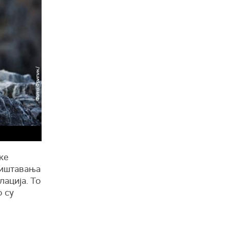
ке
ништавања
лација. То
о су