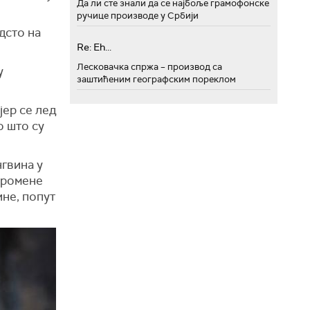
Да ли сте знали да се најбоље грамофонске
ручице производе у Србији
дсто на
Re: Eh...
Лесковачка спржа – производ са
у
заштићеним географским пореклом
јер се лед
о што су
нгвина у
промене
ине, попут