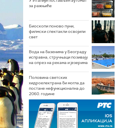
У Италији постављен аутомат
за ражњиће
Биоскопи поново пуни,
филмски спектакли освојили
свет
Вода на базенима у Београду
исправна, стручњаци позивају
на опрез на рекама и језерима
Половина светских
хидроелектрана би могла да
постане нефункционална до
2060. године