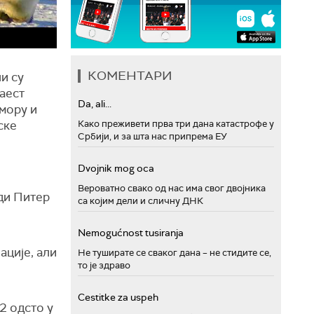
КОМЕНТАРИ
и су
аест
Da, ali...
мору и
ске
Како преживети прва три дана катастрофе у
Србији, и за шта нас припрема ЕУ
Dvojnik mog oca
Вероватно свако од нас има свог двојника
ди Питер
са којим дели и сличну ДНК
Nemogućnost tusiranja
ације, али
Не туширате се сваког дана – не стидите се,
то је здраво
Cestitke za uspeh
22 одсто у