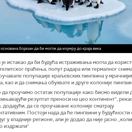
 основана бојазан да би могли да изумру до краја века
је истакао да би будућа истраживања могла да корист
телитског праћења, попут радара или термалног сним
роучавале популације краљевских пингвина у мрачнији
, као и да снимања обухвате и друге колоније пингвин
 да проучимо остатак популације како бисмо видели д
рињавајући резултат преноси на цео континент“, рекао
 додајући, да се проучаване колоније сматрају
тативним. Постоји нада да ће пингвини у будућности
југ у хладније регионе, али је додао да није јасно „кол
о издржати“.