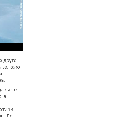
е друге
ања, како
м
а.
а ли се
 је
 отићи
ико ће