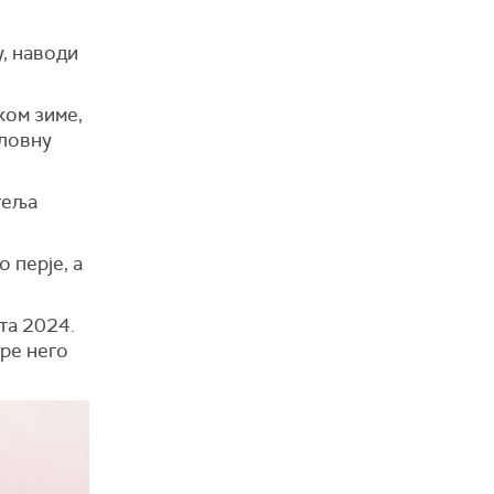
о
у, наводи
оком зиме,
оловну
теља
 перје, а
та 2024.
пре него