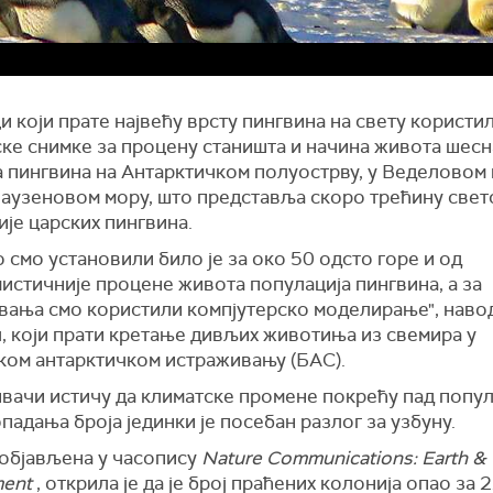
 који прате највећу врсту пингвина на свету користил
ске снимке за процену станишта и начина живота шесн
а пингвина на Антарктичком полуострву, у Веделовом 
аузеновом мору, што представља скоро трећину свет
је царских пингвина.
 смо установили било је за око 50 одсто горе и од
истичније процене живота популација пингвина, а за
вања смо користили компјутерско моделирање", наво
, који прати кретање дивљих животиња из свемира у
ком антарктичком истраживању (БАС).
вачи истичу да климатске промене покрећу пад попул
падања броја јединки је посебан разлог за узбуну.
 објављена у часопису
Nature Communications: Earth &
ment
, открила је да је број праћених колонија опао за 