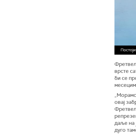
Постоји
Фретвел 
врсте са
би се п
месецима
„Морамо
овај заб
Фретвел,
репрезен
даље на 
дуго там