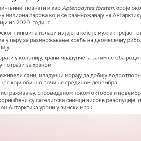
пингвини, познати и као
Aptenodytes forsteri,
броје ок
у милиона парова који се размножавају на Антарктик
дији из 2020. године.
ског пингвина излази из јајета које је мужјак грејао т
ка у пару за размножавање креће на двомесечну риб
ију.
врати у колонију, храни младунче, а затим се оба роди
у потрази за храном.
еживели сами, младунци морају да добију водоотпорно
роцес који обично почиње средином децембра.
 истраживању, спроведеном током октобра и новембр
коришћени су сателитски снимци високе резолуције, 
он Антарктика урони у зимски мрак.