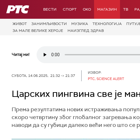
РТС
ВЕСТИ
СПОРТ
OKO
МАГАЗИН
ТВ
Р
ЖИВОТ
ЗАНИМЉИВОСТИ
МУЗИКА
ТЕХНОЛОГИЈA
ПУТУЈ
ЗА МАЛЕ ВЕЛИКЕ ХЕРОЈЕ
НАИЗГЛЕД ЗДРАВ
Читај ми!
ИЗВОР:
СУБОТА, 14.06.2025, 21:32 -> 21:37
РТС, SCIENCE ALERT
Царских пингвина све је мањ
Према резултатима нових истраживања попула
скоро четвртину због глобалног загревања ко
наводи да су губици далеко већи него што се 