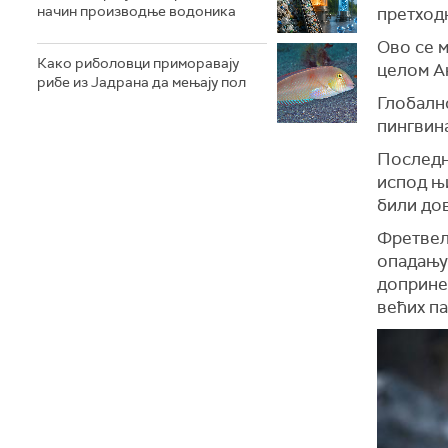
начин производње водоника
претходн
Ово се 
Како риболовци приморавају
целом Ан
рибе из Јадрана да мењају пол
Глобалн
пингвин
Последњ
испод њи
били до
Фретвел 
опадању
допринел
већих па