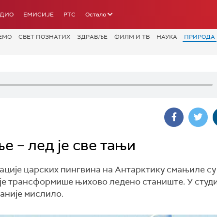
АДИО
ЕМИСИЈЕ
РТС
Остало
ЕМО
СВЕТ ПОЗНАТИХ
ЗДРАВЉЕ
ФИЛМ И ТВ
НАУКА
ПРИРОДА
е – лед је све тањи
ције царских пингвина на Антарктику смањиле су 
је трансформише њихово ледено станиште. У студи
раније мислило.