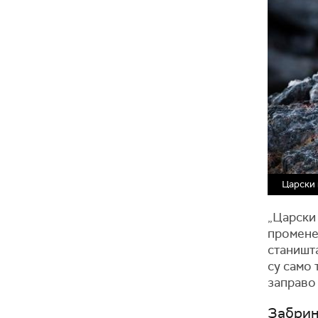
Царски 
„Царски 
промене
станишта
су само 
заправо
Забрињ