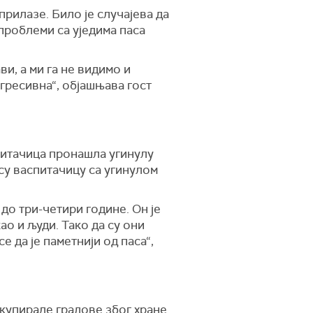
 прилазе. Било је случајева да
проблеми са уједима паса
ви, а ми га не видимо и
агресивна“, објашњава гост
спитачица пронашла угинулу
 су васпитачицу са угинулом
 до три-четири године. Он је
ао и људи. Тако да су они
 да је паметнији од паса“,
окупирале градове због хране