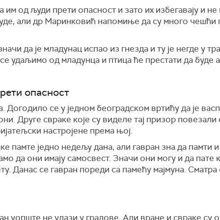
да им од људи прети опасност и зато их избегавају и не
људе, али др Маринковић напомиње да су много чешћи 
начи да је младунац испао из гнезда и ту је негде у тра
се удаљимо од младунца и птица ће престати да буде 
прети опасност
а. Догодило се у једном београдском вртићу да је ва
лони. Друге свраке које су виделе тај призор повезали
ијатељски настројене према њој.
аке памте једно недељу дана, али гавран зна да памти и
мо да они имају самосвест. Значи они могу и да пате к
. Данас се гавран пореди са памећу мајмуна. Сматра се
ран уопште не улази у градове. Али вране и свраке су 