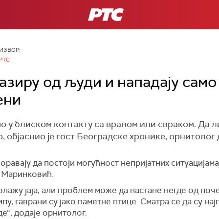
РТС
ИЗВОР:
РТС
азиру од људи и нападају само
ени
мо у блиском контакту са враном или свраком. Да ли
о, објаснио је гост Београдске хронике, орнитоло
оравају да постоји могућност непријатних ситуацијама
а Маринковић.
полажу јаја, али проблем може да настане негде од поче
пу, гаврани су јако паметне птице. Сматра се да су на
е“, додаје орнитолог.