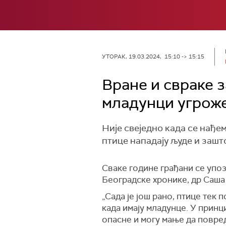
УТОРАК, 19.03.2024, 15:10 -> 15:15
Вране и свраке з
младунци угрож
Није свеједно када се нађе
птице нападају људе и зашт
Сваке године грађани се упоз
Београдске хронике, др Саш
„Сада је још рано, птице тек 
када имају младунце. У принци
опасне и могу мање да повред