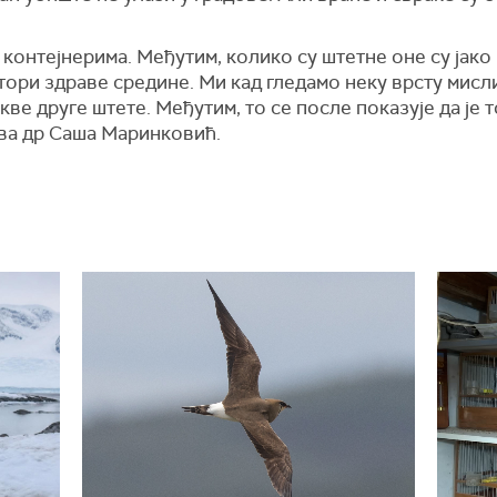
 контејнерима. Међутим, колико су штетне оне су јако 
тори здраве средине. Ми кад гледамо неку врсту мисл
ве друге штете. Међутим, то се после показује да је т
ава др Саша Маринковић.