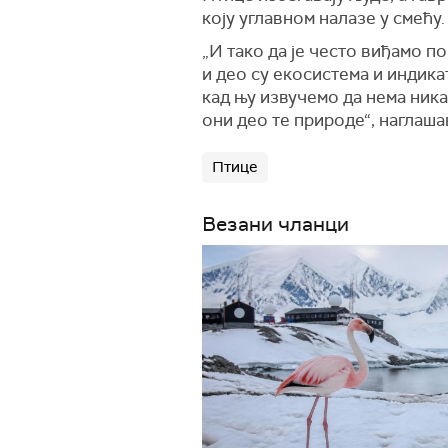
коју углавном налазе у смећу.
„И тако да је често виђамо по
и део су екосистема и индика
кад њу извучемо да нема никак
они део те природе“, наглаш
Птице
Везани чланци