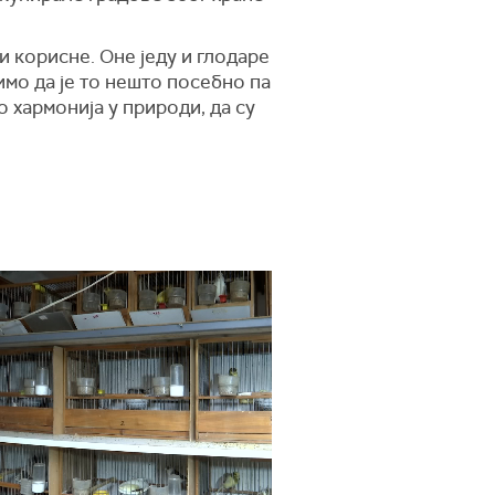
и корисне. Оне једу и глодаре
имо да је то нешто посебно па
о хармонија у природи, да су