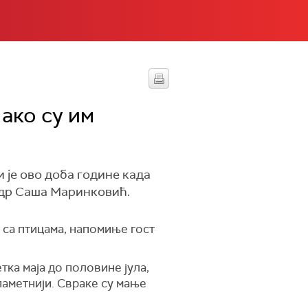
 ако су им
 је ово доба године када
г др Саша Маринковић.
 са птицама, напомиње гост
тка маја до половине јула,
јпаметнији. Свраке су мање