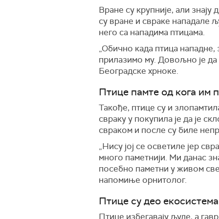
Вране су крупније, али знају 
су вране и свраке нападале 
него са нападима птицама.
„Обично када птица нападне, з
прилазимо му. Довољно је да 
Београдске хрноке.
Птице памте од кога им 
Такође, птице су и злопамтил
свраку у покупила је да је ск
свраком и после су биле непр
„Нису јој се осветиле јер свр
много паметнији. Ми данас зна
посебно паметни у живом свету
напомиње орнитолог.
Птице су део екосистема
Птице избегавају људе, а гав