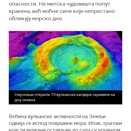
опасности. Не митска чудовишта попут
кракена, већ моћне силе које непрестано
обликују морско дно.
Научници открили 73 вулканске калдере скривене на
дну океана
Већина вулканске активности на Земљи
одвија се испод површине мора. Ипак, трагови
које ти вулкани остављају до сада су углавном