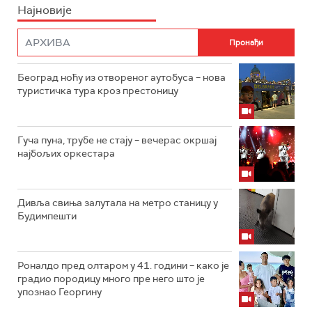
Најновије
Београд ноћу из отвореног аутобуса – нова
туристичка тура кроз престоницу
Гуча пуна, трубе не стају – вечерас окршај
најбољих оркестара
Дивља свиња залутала на метро станицу у
Будимпешти
Роналдо пред олтаром у 41. години – како је
градио породицу много пре него што је
упознао Георгину