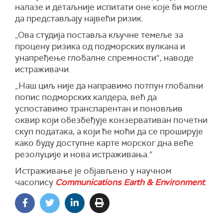
налазе и детаљније испитати оне које би могле
да представљају највећи ризик.
„Ова студија поставља кључне темеље за
процену ризика од подморских вулкана и
унапређење глобалне спремности“, наводе
истраживачи.
„Наш циљ није да направимо потпун глобални
попис подморских калдера, већ да
успоставимо транспарентан и поновљив
оквир који обезбеђује конзервативан почетни
скуп података, а који ће моћи да се проширује
како буду доступне карте морског дна веће
резолуције и нова истраживања.“
Истраживање је објављено у научном
часопису
Communications Earth & Environment
.