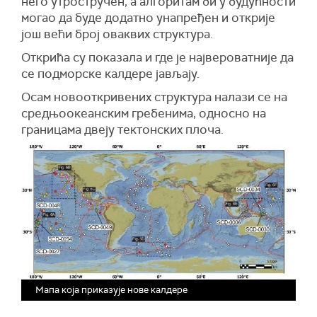
него утростручен, а алгоритам би у будућности
могао да буде додатно унапређен и открије
још већи број оваквих структура.
Открића су показала и где је највероватније да
се подморске калдере јављају.
Осам новооткривених структура налази се на
средњоокеанским гребенима, односно на
границама двеју тектонских плоча.
Мапа која приказује нове калдере