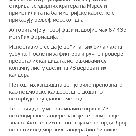
откривање ударних кратера на Марсу и
применили га на батиметријске карте, које
приказују рељеф морског дна.
Алгоритам је у првој фази издвојио чак 87.435
могућих формација.
Испоставило се да је већина њих била лажна
узбуна. После низа филтера и ручне провере
преосталих кандидата, истраживачи су
коначну листу свели на 78 вероватних
калдера.
Пет од тих кандидата већ је било препознато
као подморске калдере, што додатно
потврђује поузданост методе.
То значи да су истраживачи открили 73
потенцијалне калдере за које се раније није
знало. Ако се њихово постојање потврди, број
познатих подморских калдера био би више