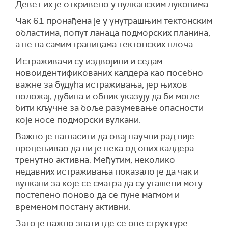
Девет их је откривено у вулканским луковима.
Чак 61 пронађена је у унутрашњим тектонским
областима, попут ланаца подморских планина,
а не на самим границама тектонских плоча.
Истраживачи су издвојили и седам
новоидентификованих калдера као посебно
важне за будућа истраживања, јер њихов
положај, дубина и облик указују да би могле
бити кључне за боље разумевање опасности
које носе подморски вулкани.
Важно је нагласити да овај научни рад није
процењивао да ли је нека од ових калдера
тренутно активна. Међутим, неколико
недавних истраживања показало је да чак и
вулкани за које се сматра да су угашени могу
постепено поново да се пуне магмом и
временом постану активни.
Зато је важно знати где се ове структуре