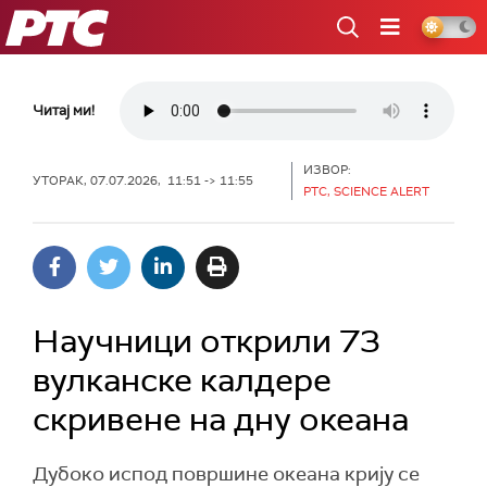
РТС
Читај ми!
ИЗВОР:
УТОРАК, 07.07.2026, 11:51 -> 11:55
РТС, SCIENCE ALERT
Научници открили 73
вулканске калдере
скривене на дну океана
Дубоко испод површине океана крију се