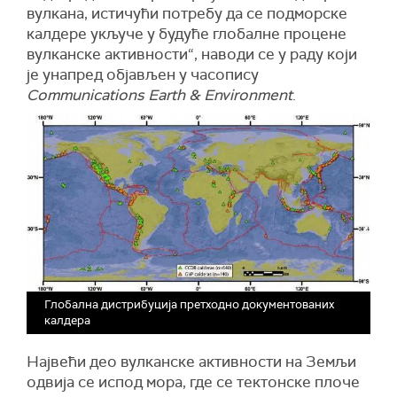
вулкана, истичући потребу да се подморске
калдере укључе у будуће глобалне процене
вулканске активности“, наводи се у раду који
је унапред објављен у часопису
Communications Earth & Environment
.
Глобална дистрибуција претходно документованих
калдера
Највећи део вулканске активности на Земљи
одвија се испод мора, где се тектонске плоче