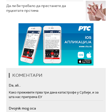
Да ли би требало да престанете да
пуцкетате прстима
КОМЕНТАРИ
Da, ali...
Како преживети прва три дана катастрофе у Србији, и за
шта нас припрема ЕУ
Dvojnik mog oca