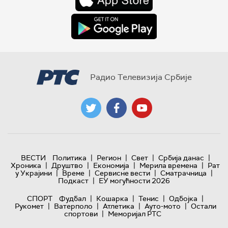
Радио Телевизија Србије
|
|
|
|
ВЕСТИ
Политика
Регион
Свет
Србија данас
|
|
|
|
Хроника
Друштво
Економија
Мерила времена
Рат
|
|
|
|
у Украјини
Време
Сервисне вести
Сматрачница
|
Подкаст
ЕУ могућности 2026
|
|
|
|
СПОРТ
Фудбал
Кошарка
Тенис
Одбојка
|
|
|
|
Рукомет
Ватерполо
Атлетика
Ауто-мото
Остали
|
спортови
Меморијал РТС