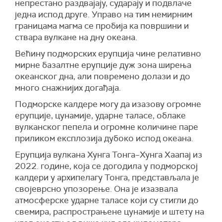
непрестано раздвајају, сударају и подвлаче
једна испод друге. Управо на тим немирним
границама магма се пробија ка површини и
ствара вулкане на дну океана.
Већину подморских ерупција чине релативно
мирне базалтне ерупције дуж зона ширења
океанског дна, али повремено долази и до
много снажнијих догађаја.
Подморске калдере могу да изазову огромне
ерупције, цунамије, ударне таласе, облаке
вулканског пепела и огромне количине паре
приликом експлозија дубоко испод океана.
Ерупција вулкана Хунга Тонга–Хунга Хаапај из
2022. године, која се догодила у подморској
калдери у архипелагу Тонга, представљала је
својеврсно упозорење. Она је изазвала
атмосферске ударне таласе који су стигли до
свемира, распрострањене цунамије и штету на