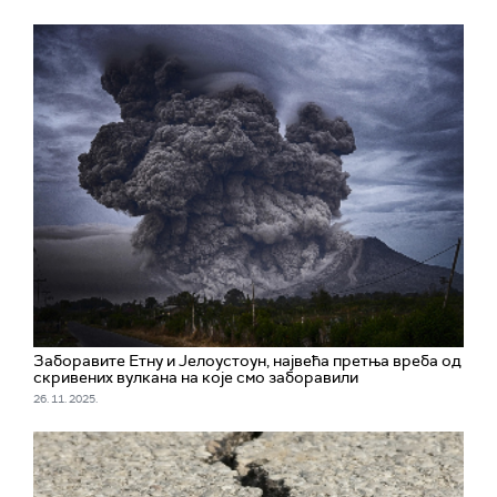
Заборавите Етну и Јелоустоун, највећа претња вреба од
скривених вулкана на које смо заборавили
26. 11. 2025.