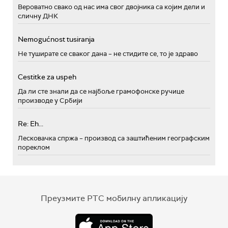
Вероватно свако од нас има свог двојника са којим дели и
сличну ДНК
Nemogućnost tusiranja
Не туширате се сваког дана – не стидите се, то је здраво
Cestitke za uspeh
Да ли сте знали да се најбоље грамофонске ручице
производе у Србији
Re: Eh...
Лесковачка спржа – производ са заштићеним географским
пореклом
Преузмите РТС мобилну апликацију