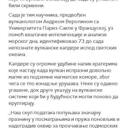
били скривени.
Сада је тим научника, предвођен
вулканологом Андреом Веролином са
Универзитета Париз-Сакле у Француској, уз
помоћ вештачке интелигенције и анализе
морског дна, идентификовао 73 до сада
непознате вулканске калдере испод светских
океана.
Калдере су огромне удубине налик кратерима
које настају када вулкан испразни довољно
магме из подземне магматске коморе, због
чега се тло изнад ње урушава. Неке су одавно
угашене, док друге указују на вулканске
системе који би у будућности могли поново да
еруптирају.
„Наш скуп података попуњава значајну
празнину у посматрањима и пружа поновљив и
надоградив оквир за проучавање подморских