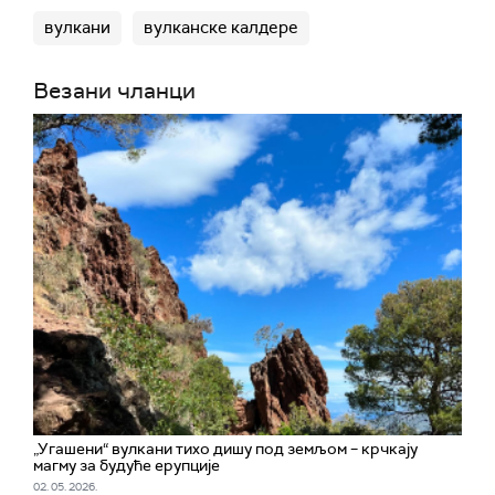
вулкани
вулканске калдере
Везани чланци
„Угашени“ вулкани тихо дишу под земљом – крчкају
магму за будуће ерупције
02. 05. 2026.