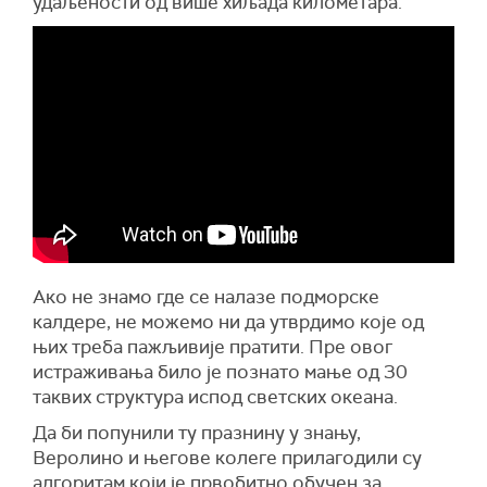
удаљености од више хиљада километара.
Ако не знамо где се налазе подморске
калдере, не можемо ни да утврдимо које од
њих треба пажљивије пратити. Пре овог
истраживања било је познато мање од 30
таквих структура испод светских океана.
Да би попунили ту празнину у знању,
Веролино и његове колеге прилагодили су
алгоритам који је првобитно обучен за